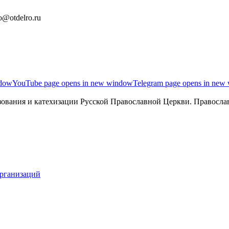
o@otdelro.ru
ndow
YouTube page opens in new window
Telegram page opens in new
ования и катехизации Русской Православной Церкви. Православ
организаций