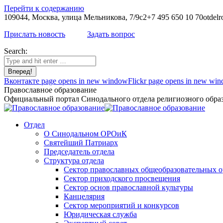
Перейти к содержанию
109044, Москва, улица Мельникова, 7/9с2
+7 495 650 10 70
otdelr
Прислать новость
Задать вопрос
Search:
Вконтакте page opens in new window
Flickr page opens in new wi
Православное образование
Официальный портал Синодального отдела религиозного образ
Отдел
О Синодальном ОРОиК
Святейший Патриарх
Председатель отдела
Структура отдела
Сектор православных общеобразовательных 
Сектор приходского просвещения
Сектор основ православной культуры
Канцелярия
Сектор мероприятий и конкурсов
Юридическая служба