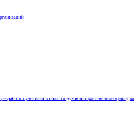
организаций
разработки учителей в области духовно-нравственной культуры