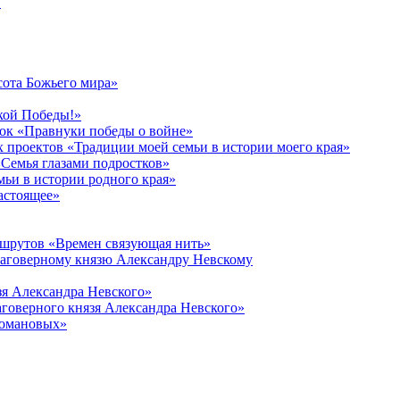
в
сота Божьего мира»
кой Победы!»
к «Правнуки победы о войне»
 проектов «Традиции моей семьи в истории моего края»
Семья глазами подростков»
ьи в истории родного края»
астоящее»
ршрутов «Времен связующая нить»
лаговерному князю Александру Невскому
зя Александра Невского»
говерного князя Александра Невского»
Романовых»