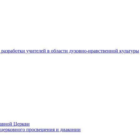
разработки учителей в области духовно-нравственной культуры
лавной Церкви
церковного просвещения и диаконии