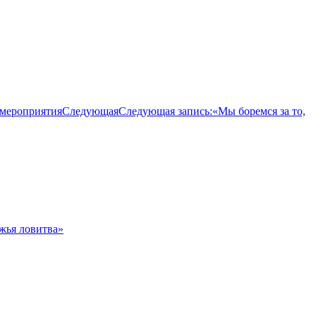
 мероприятия
Следующая
Следующая запись:
«Мы боремся за то,
жья ловитва»