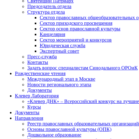
Святейший Патриарх
Председатель отдела
Структура отдела
Сектор православных общеобразовательных 
Сектор приходского просвещения
Сектор основ православной культуры
Канцелярия
Сектор мероприятий и конкурсов
Юридическая служба
Экспертный совет
Пресс-служба
Контакты
Задать вопрос специалистам Синодального ОРОиК
Рождественские чтения
Международный этап в Москве
Новости регионального этапа
Документы
Клевер Лаборатория
«Клевер ДНК» – Всероссийский конкурс на лучшие 
Курсы
Документы
Направления
Реестр православных образовательных организаций
Основы православной культуры (ОПК)
Дошкольное образование