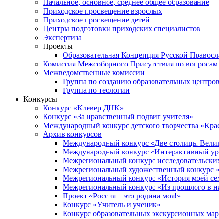
Начальное, основное, среднее общее образование
Приходское просвещение взрослых
Приходское просвещение детей
Центры подготовки приходских специалистов
Экспертиза
Проекты
Образовательная Концепция Русской Правос
Комиссия Межсоборного Присутствия по вопросам 
Межведомственные комиссии
Группа по созданию образовательных центро
Группа по теологии
Конкурсы
Конкурс «Клевер ДНК»
Конкурс «За нравственный подвиг учителя»
Международный конкурс детского творчества «Кра
Архив конкурсов
Международный конкурс «Две столицы Вели
Международный конкурс «Интерактивный уро
Межрегиональный конкурс исследовательских
Межрегиональный художественный конкурс «
Межрегиональный конкурс «История моей сем
Межрегиональный конкурс «Из прошлого в н
Проект «Россия – это родина моя!»
Конкурс «Учитель и ученик»
Конкурс образовательных экскурсионных ма