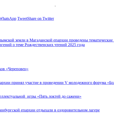
 WhatsApp
Tweet
Share on Twitter
лымской земли в Магаданской епархии проведены тематические
вгений о теме Рождественских чтений 2025 года
ков «Череповец»
пархии принял участие в проведении V молодежного форума «Бо
теллектуальной игры «Пять локтей до сажени»
ринбургской епархии отдыхали в оздоровительном лагере