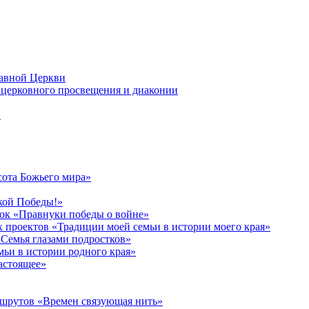
лавной Церкви
церковного просвещения и диаконии
в
сота Божьего мира»
кой Победы!»
к «Правнуки победы о войне»
 проектов «Традиции моей семьи в истории моего края»
Семья глазами подростков»
ьи в истории родного края»
астоящее»
ршрутов «Времен связующая нить»