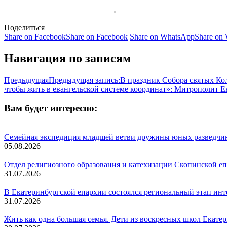
Поделиться
Share on Facebook
Share on Facebook
Share on WhatsApp
Share on
Навигация по записям
Предыдущая
Предыдущая запись:
В праздник Собора святых Ко
чтобы жить в евангельской системе координат»: Митрополит Е
Вам будет интересно:
Семейная экспедиция младшей ветви дружины юных разведчи
05.08.2026
Отдел религиозного образования и катехизации Скопинской е
31.07.2026
В Екатеринбургской епархии состоялся региональный этап ин
31.07.2026
Жить как одна большая семья. Дети из воскресных школ Екате