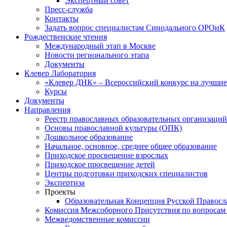
Экспертный совет
Пресс-служба
Контакты
Задать вопрос специалистам Синодального ОРОиК
Рождественские чтения
Международный этап в Москве
Новости регионального этапа
Документы
Клевер Лаборатория
«Клевер ДНК» – Всероссийский конкурс на лучшие 
Курсы
Документы
Направления
Реестр православных образовательных организаций
Основы православной культуры (ОПК)
Дошкольное образование
Начальное, основное, среднее общее образование
Приходское просвещение взрослых
Приходское просвещение детей
Центры подготовки приходских специалистов
Экспертиза
Проекты
Образовательная Концепция Русской Правос
Комиссия Межсоборного Присутствия по вопросам 
Межведомственные комиссии