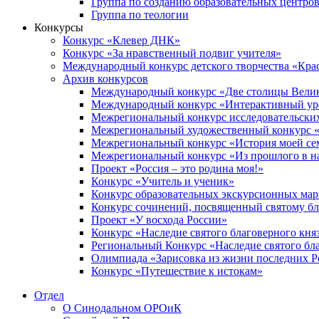
Группа по созданию образовательных центро
Группа по теологии
Конкурсы
Конкурс «Клевер ДНК»
Конкурс «За нравственный подвиг учителя»
Международный конкурс детского творчества «Кра
Архив конкурсов
Международный конкурс «Две столицы Вели
Международный конкурс «Интерактивный уро
Межрегиональный конкурс исследовательских
Межрегиональный художественный конкурс «
Межрегиональный конкурс «История моей сем
Межрегиональный конкурс «Из прошлого в н
Проект «Россия – это родина моя!»
Конкурс «Учитель и ученик»
Конкурс образовательных экскурсионных ма
Конкурс сочинений, посвященный святому б
Проект «У восхода России»
Конкурс «Наследие святого благоверного кня
Региональный Конкурс «Наследие святого бла
Олимпиада «Зарисовка из жизни последних 
Конкурс «Путешествие к истокам»
Отдел
О Синодальном ОРОиК