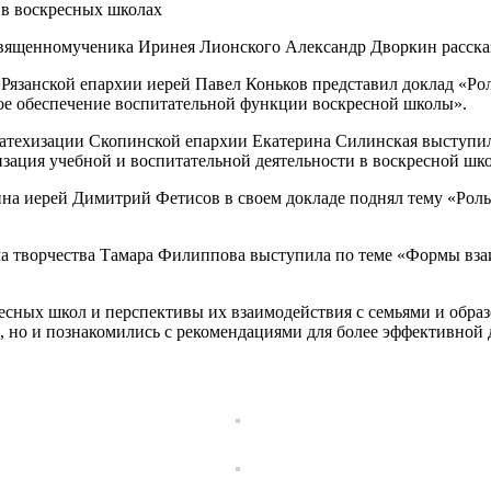
 в воскресных школах
священномученика Иринея Лионского Александр Дворкин рассказа
 Рязанской епархии иерей Павел Коньков представил доклад «Ро
ое обеспечение воспитательной функции воскресной школы».
 катехизации Скопинской епархии Екатерина Силинская выступил
зация учебной и воспитательной деятельности в воскресной шк
на иерей Димитрий Фетисов в своем докладе поднял тему «Роль
а творчества Тамара Филиппова выступила по теме «Формы вза
сных школ и перспективы их взаимодействия с семьями и образ
 но и познакомились с рекомендациями для более эффективной 