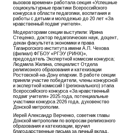
вызовов времени» работала секция «Успешные
социокультурные практики Всероссийского
конкурса в области педагогики, воспитания и
работы с детьми и молодежью до 20 лет «За
нравственный подвиг учителя».
Модераторами секции выступили: Ирина
Стеценко, доктор педагогических наук, доцент,
декан факультета экономики и права
Таганрогского института имени А.П. Чехова
(филиал) ФГБОУ «РГЭУ (РИНХ)»,
председатель Экспертной комиссии конкурса;
Людмила Жилина, специалист Отдела
религиозного образования и катехизации
Ростовской-на-Дону епархии. В работе секции
приняли участие победители, члены конкурсной
и экспертной комиссий I (регионального) этапа
Всероссийского конкурса «За нравственный
подвиг учителя» 2025 года, потенциальные
участники конкурса 2026 года, духовенство
Донской митрополии.
Иерей Александр Верченко, советник главы
Донской митрополии по вопросам религиозного
образования и катехизации, вручил
благодарственные письма за личный вклад,