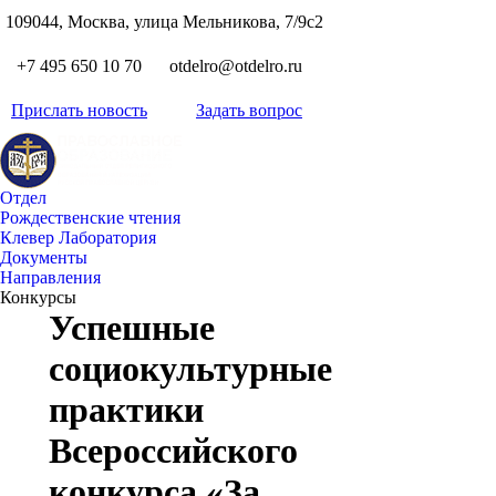
S
109044, Москва, улица Мельникова, 7/9с2
Вкон
page
Flickr
+7 495 650 10 70
otdelro@otdelro.ru
opens
page
YouT
in
opens
Прислать новость
Задать вопрос
page
new
Teleg
in
opens
wind
page
new
in
opens
wind
new
Отдел
in
wind
Рождественские чтения
new
Клевер Лаборатория
wind
Документы
Направления
Конкурсы
Успешные
социокультурные
практики
Всероссийского
конкурса «За