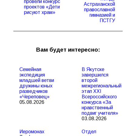
Предыдущая
Следующая
провели конкурс
Астраханской
запись:
запись:
проектов «Дети
православной
рисуют храм»
гимназией и
ПСТГУ
Вам будет интересно:
Семейная
В Якутске
экспедиция
завершился
младшей ветви
второй
дружины юных
межрегиональный
разведчиков
этап XXI
«Череповец»
Всероссийского
05.08.2026
конкурса «За
нравственный
подвиг учителя»
03.08.2026
Иеромонах
Отдел