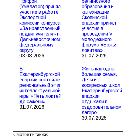
Трифон
религиозного
(Умалатов) принял
образования и
участие в работе
катехизации
Экспертной
Скопинской
комиссии конкурса
епархии принял
«За нравственный
участие в
подвиг учителя» по
проведении V
Дальневосточному
молодежного
федеральному
форума «Божья
округу
ловитва»
03.08.2026
31.07.2026
В
Жить как одна
Екатеринбургской
большая семья.
епархии состоялся
Дети из
региональный этап
воскресных школ
интеллектуальной
Екатеринбургской
игры «Пять локтей
епархии
до сажени»
отдыхали в
31.07.2026
оздоровительном
лагере
30.07.2026
Смотрите также: