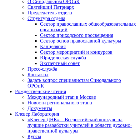
О Синодальном ОРОиК
Святейший Патриарх
Председатель отдела
Структура отдела
Сектор православных общеобразовательных
организаций
Сектор приходского просвещения
Сектор основ православной культуры
Канцелярия
Сектор мероприятий и конкурсов
Юридическая служба
Экспертный совет
Пресс-служба
Контакты
Задать вопрос специалистам Синодального
ОРОиК
Рождественские чтения
Международный этап в Москве
Новости регионального этапа
Документы
Клевер Лаборатория
«Клевер ДНК» – Всероссийский конкурс на
лучшие разработки учителей в области духовно-
нравственной культуры
Курсы