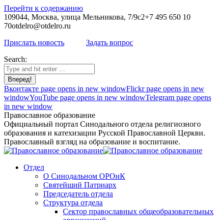
Перейти к содержанию
109044, Москва, улица Мельникова, 7/9с2
+7 495 650 10
70
otdelro@otdelro.ru
Прислать новость
Задать вопрос
Search:
Вконтакте page opens in new window
Flickr page opens in new
window
YouTube page opens in new window
Telegram page opens
in new window
Православное образование
Официальный портал Синодального отдела религиозного
образования и катехизации Русской Православной Церкви.
Православный взгляд на образование и воспитание.
Отдел
О Синодальном ОРОиК
Святейший Патриарх
Председатель отдела
Структура отдела
Сектор православных общеобразовательных