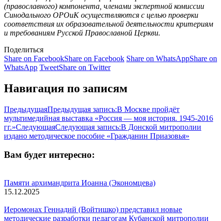
(православного) компонента, членами экспертной комиссии
Синодального ОРОиК осуществляются с целью проверки
соответствия их образовательной деятельности критериям
и требованиям Русской Православной Церкви.
Поделиться
Share on Facebook
Share on Facebook
Share on WhatsApp
Share on
WhatsApp
Tweet
Share on Twitter
Навигация по записям
Предыдущая
Предыдущая запись:
В Москве пройдёт
мультимедийная выставка «Россия — моя история. 1945-2016
гг.»
Следующая
Следующая запись:
В Донской митрополии
издано методическое пособие «Гражданин Приазовья»
Вам будет интересно:
Памяти архимандрита Иоанна (Экономцева)
15.12.2025
Иеромонах Геннадий (Войтишко) представил новые
методические разработки педагогам Кубанской митрополии