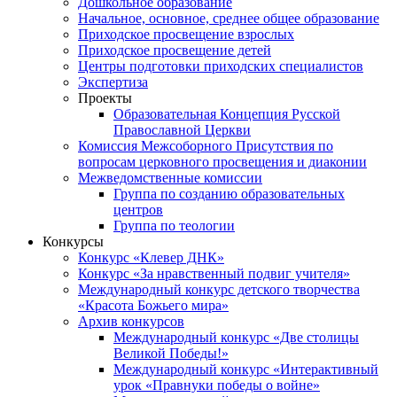
Дошкольное образование
Начальное, основное, среднее общее образование
Приходское просвещение взрослых
Приходское просвещение детей
Центры подготовки приходских специалистов
Экспертиза
Проекты
Образовательная Концепция Русской
Православной Церкви
Комиссия Межсоборного Присутствия по
вопросам церковного просвещения и диаконии
Межведомственные комиссии
Группа по созданию образовательных
центров
Группа по теологии
Конкурсы
Конкурс «Клевер ДНК»
Конкурс «За нравственный подвиг учителя»
Международный конкурс детского творчества
«Красота Божьего мира»
Архив конкурсов
Международный конкурс «Две столицы
Великой Победы!»
Международный конкурс «Интерактивный
урок «Правнуки победы о войне»