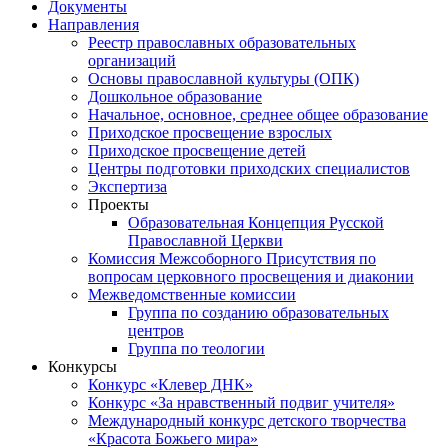
Документы
Направления
Реестр православных образовательных
организаций
Основы православной культуры (ОПК)
Дошкольное образование
Начальное, основное, среднее общее образование
Приходское просвещение взрослых
Приходское просвещение детей
Центры подготовки приходских специалистов
Экспертиза
Проекты
Образовательная Концепция Русской
Православной Церкви
Комиссия Межсоборного Присутствия по
вопросам церковного просвещения и диаконии
Межведомственные комиссии
Группа по созданию образовательных
центров
Группа по теологии
Конкурсы
Конкурс «Клевер ДНК»
Конкурс «За нравственный подвиг учителя»
Международный конкурс детского творчества
«Красота Божьего мира»