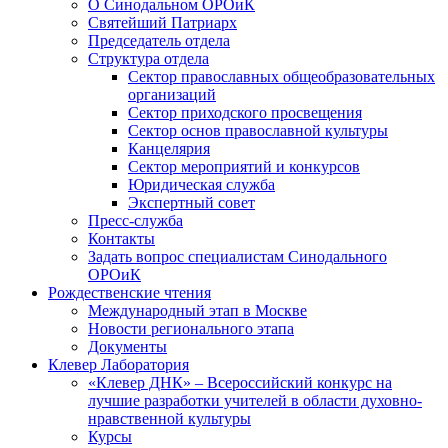
О Синодальном ОРОиК
Святейший Патриарх
Председатель отдела
Структура отдела
Сектор православных общеобразовательных
организаций
Сектор приходского просвещения
Сектор основ православной культуры
Канцелярия
Сектор мероприятий и конкурсов
Юридическая служба
Экспертный совет
Пресс-служба
Контакты
Задать вопрос специалистам Синодального
ОРОиК
Рождественские чтения
Международный этап в Москве
Новости регионального этапа
Документы
Клевер Лаборатория
«Клевер ДНК» – Всероссийский конкурс на
лучшие разработки учителей в области духовно-
нравственной культуры
Курсы