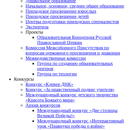
Дошкольное образование
Начальное, основное, среднее общее образование
Приходское просвещение взрослых
Приходское просвещение детей
Центры подготовки приходских специалистов
Экспертиза
Проекты
Образовательная Концепция Русской
Православной Церкви
Комиссия Межсоборного Присутствия по
вопросам церковного просвещения и диаконии
Межведомственные комиссии
Группа по созданию образовательных
центров
Группа по теологии
Конкурсы
Конкурс «Клевер ДНК»
Конкурс «За нравственный подвиг учителя»
Международный конкурс детского творчества
«Красота Божьего мира»
Архив конкурсов
Международный конкурс «Две столицы
Великой Победы!»
Международный конкурс «Интерактивный
урок «Правнуки победы о войне»