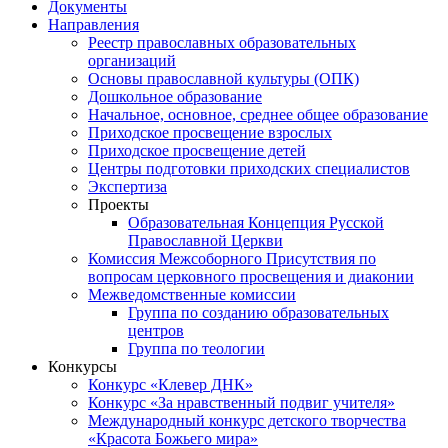
Документы
Направления
Реестр православных образовательных
организаций
Основы православной культуры (ОПК)
Дошкольное образование
Начальное, основное, среднее общее образование
Приходское просвещение взрослых
Приходское просвещение детей
Центры подготовки приходских специалистов
Экспертиза
Проекты
Образовательная Концепция Русской
Православной Церкви
Комиссия Межсоборного Присутствия по
вопросам церковного просвещения и диаконии
Межведомственные комиссии
Группа по созданию образовательных
центров
Группа по теологии
Конкурсы
Конкурс «Клевер ДНК»
Конкурс «За нравственный подвиг учителя»
Международный конкурс детского творчества
«Красота Божьего мира»