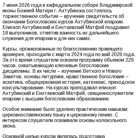
7 июня 2026 года в кафедральном соборе Владимирской
иконы Божией Матери г. Ахтубинска состоялось
торжественное событие – вручение свидетельств об
окончании Богословских курсов Ахтубинской епархии.
Епископ Ахтубинский и Енотаевский Матфей поздравил
18 выпускников, отметив важность их дальнейшего
служения для епархии и для них самих.
Курсы, организованные по благословению правящего
архиерея, проходили с марта 2024 года по май 2026 года.
За это время слушатели освоили программу объемом 229
часов, охватывающую ключевые богословские
дисциплины. В их числе – изучение Ветхого и Нового
Заветов, основы литургики, нравственное богословие –
аскетика, общецерковная история, катехизис, приходское
консультирование. На курсах преподавал епископ
Ахтубинский и Енотаевский Матфей, священнослужители
епархии с высшим богословским образованием.
Особое внимание было уделено практическим навыкам:
церковнославянскому языку и церковному пению. С
интересом слушатели осваивали основы колокольного
звона.
Основной целью курсов являлась подготовка