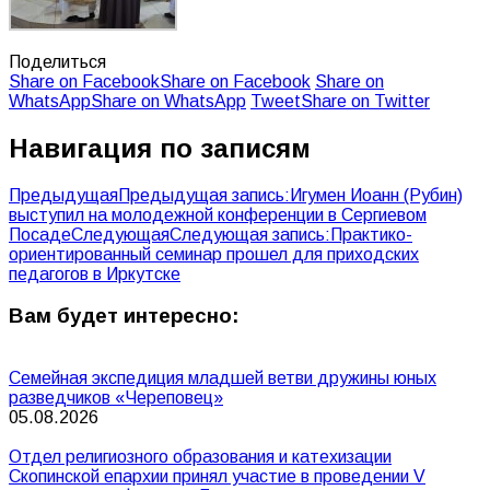
Поделиться
Share on Facebook
Share on Facebook
Share on
WhatsApp
Share on WhatsApp
Tweet
Share on Twitter
Навигация по записям
Предыдущая
Предыдущая запись:
Игумен Иоанн (Рубин)
выступил на молодежной конференции в Сергиевом
Посаде
Следующая
Следующая запись:
Практико-
ориентированный семинар прошел для приходских
педагогов в Иркутске
Вам будет интересно:
Семейная экспедиция младшей ветви дружины юных
разведчиков «Череповец»
05.08.2026
Отдел религиозного образования и катехизации
Скопинской епархии принял участие в проведении V