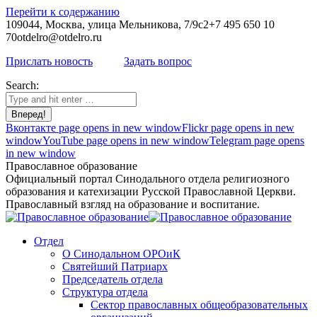
Перейти к содержанию
109044, Москва, улица Мельникова, 7/9с2
+7 495 650 10
70
otdelro@otdelro.ru
Прислать новость
Задать вопрос
Search:
Вконтакте page opens in new window
Flickr page opens in new
window
YouTube page opens in new window
Telegram page opens
in new window
Православное образование
Официальный портал Синодального отдела религиозного
образования и катехизации Русской Православной Церкви.
Православный взгляд на образование и воспитание.
Отдел
О Синодальном ОРОиК
Святейший Патриарх
Председатель отдела
Структура отдела
Сектор православных общеобразовательных