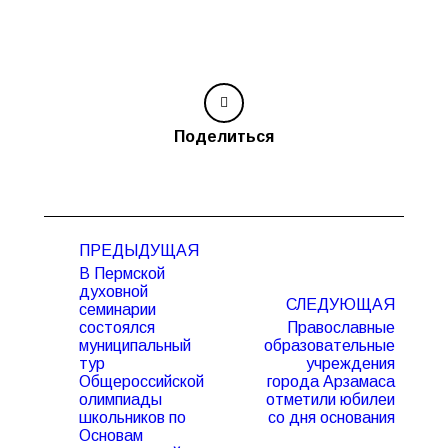
Поделиться
Навигация
ПРЕДЫДУЩАЯ
по
В Пермской
записям
духовной
СЛЕДУЮЩАЯ
семинарии
состоялся
Православные
муниципальный
образовательные
тур
учреждения
Предыдущая
Следующая
Общероссийской
города Арзамаса
запись:
запись:
олимпиады
отметили юбилеи
школьников по
со дня основания
Основам