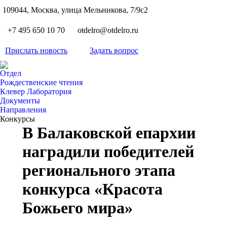
S
109044, Москва, улица Мельникова, 7/9с2
Вкон
page
Flickr
+7 495 650 10 70
otdelro@otdelro.ru
opens
page
YouT
in
opens
Прислать новость
Задать вопрос
page
new
Teleg
in
opens
wind
page
new
Отдел
in
opens
Рождественские чтения
wind
new
Клевер Лаборатория
in
wind
Документы
new
Направления
wind
Конкурсы
В Балаковской епархии
наградили победителей
регионального этапа
конкурса «Красота
Божьего мира»
Вы здесь: