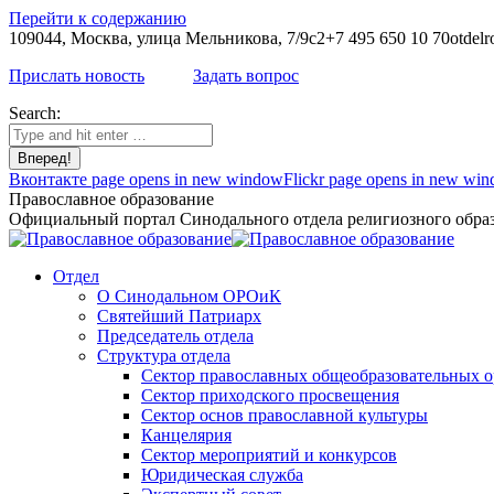
Перейти к содержанию
109044, Москва, улица Мельникова, 7/9с2
+7 495 650 10 70
otdelr
Прислать новость
Задать вопрос
Search:
Вконтакте page opens in new window
Flickr page opens in new wi
Православное образование
Официальный портал Синодального отдела религиозного образ
Отдел
О Синодальном ОРОиК
Святейший Патриарх
Председатель отдела
Структура отдела
Сектор православных общеобразовательных 
Сектор приходского просвещения
Сектор основ православной культуры
Канцелярия
Сектор мероприятий и конкурсов
Юридическая служба