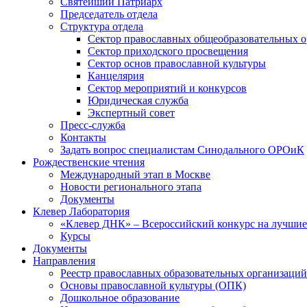
Святейший Патриарх
Председатель отдела
Структура отдела
Сектор православных общеобразовательных 
Сектор приходского просвещения
Сектор основ православной культуры
Канцелярия
Сектор мероприятий и конкурсов
Юридическая служба
Экспертный совет
Пресс-служба
Контакты
Задать вопрос специалистам Синодального ОРОиК
Рождественские чтения
Международный этап в Москве
Новости регионального этапа
Документы
Клевер Лаборатория
«Клевер ДНК» – Всероссийский конкурс на лучшие 
Курсы
Документы
Направления
Реестр православных образовательных организаций
Основы православной культуры (ОПК)
Дошкольное образование