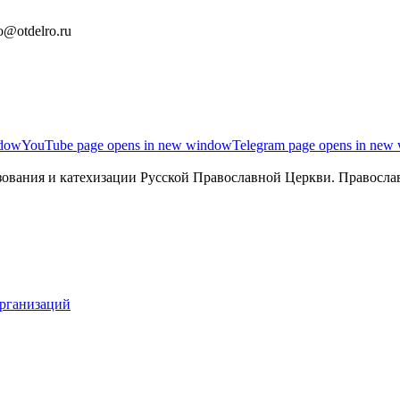
o@otdelro.ru
ndow
YouTube page opens in new window
Telegram page opens in new
ования и катехизации Русской Православной Церкви. Православ
организаций