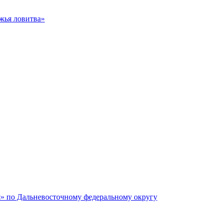
жья ловитва»
я» по Дальневосточному федеральному округу