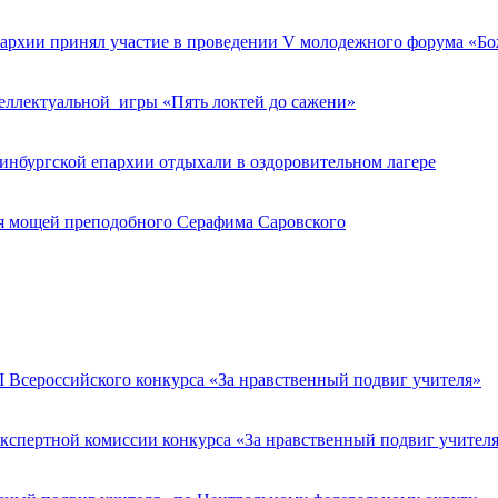
пархии принял участие в проведении V молодежного форума «Бо
теллектуальной игры «Пять локтей до сажени»
ринбургской епархии отдыхали в оздоровительном лагере
ия мощей преподобного Серафима Саровского
 Всероссийского конкурса «За нравственный подвиг учителя»
Экспертной комиссии конкурса «За нравственный подвиг учител