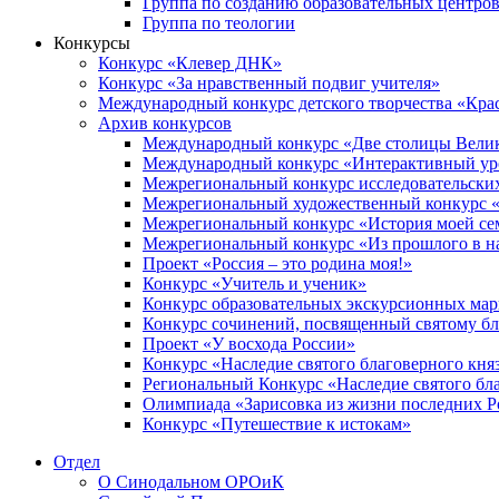
Группа по созданию образовательных центро
Группа по теологии
Конкурсы
Конкурс «Клевер ДНК»
Конкурс «За нравственный подвиг учителя»
Международный конкурс детского творчества «Кра
Архив конкурсов
Международный конкурс «Две столицы Вели
Международный конкурс «Интерактивный уро
Межрегиональный конкурс исследовательских
Межрегиональный художественный конкурс «
Межрегиональный конкурс «История моей сем
Межрегиональный конкурс «Из прошлого в н
Проект «Россия – это родина моя!»
Конкурс «Учитель и ученик»
Конкурс образовательных экскурсионных ма
Конкурс сочинений, посвященный святому б
Проект «У восхода России»
Конкурс «Наследие святого благоверного кня
Региональный Конкурс «Наследие святого бла
Олимпиада «Зарисовка из жизни последних 
Конкурс «Путешествие к истокам»
Отдел
О Синодальном ОРОиК