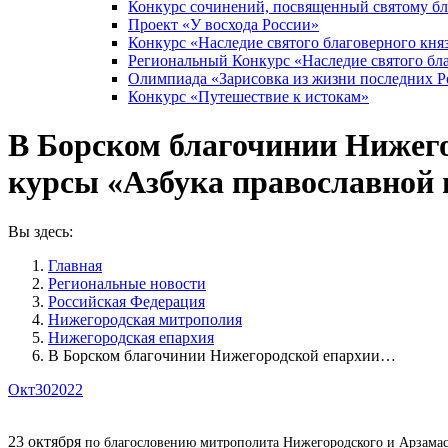
Конкурс сочинений, посвященный святому б
Проект «У восхода России»
Конкурс «Наследие святого благоверного кня
Региональный Конкурс «Наследие святого бла
Олимпиада «Зарисовка из жизни последних 
Конкурс «Путешествие к истокам»
В Борском благочинии Нижего
курсы «Азбука православной
Вы здесь:
Главная
Pегиональные новости
Российская Федерация
Нижегородская митрополия
Нижегородская епархия
В Борском благочинии Нижегородской епархии…
Окт
30
2022
23 октября
по благословению митрополита Нижегородского и Арзамас