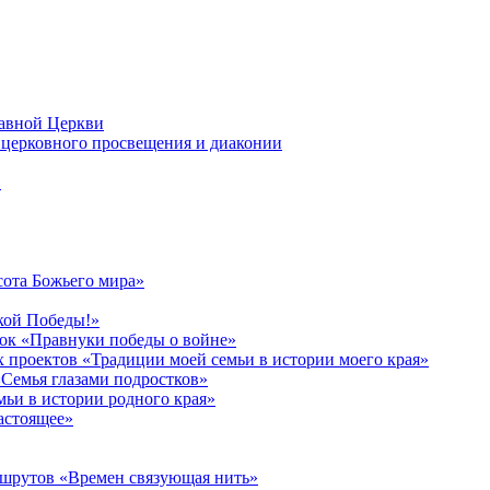
лавной Церкви
церковного просвещения и диаконии
в
сота Божьего мира»
кой Победы!»
к «Правнуки победы о войне»
 проектов «Традиции моей семьи в истории моего края»
Семья глазами подростков»
ьи в истории родного края»
астоящее»
ршрутов «Времен связующая нить»