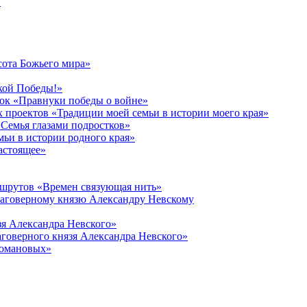
в
сота Божьего мира»
кой Победы!»
к «Правнуки победы о войне»
 проектов «Традиции моей семьи в истории моего края»
Семья глазами подростков»
ьи в истории родного края»
астоящее»
ршрутов «Времен связующая нить»
лаговерному князю Александру Невскому
зя Александра Невского»
говерного князя Александра Невского»
Романовых»