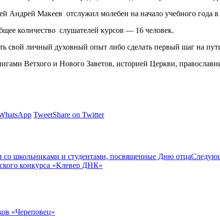
й Андрей Макеев отслужил молебен на начало учебного года в 
бщее количество слушателей курсов — 16 человек.
ь свой личный духовный опыт либо сделать первый шаг на пути
игами Ветхого и Нового Заветов, историей Церкви, православн
 WhatsApp
Tweet
Share on Twitter
и со школьниками и студентами, посвященные Дню отца
Следую
йского конкурса «Клевер ДНК»
ков «Череповец»