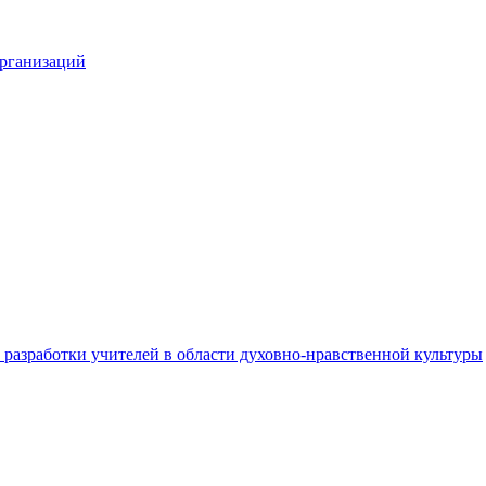
организаций
разработки учителей в области духовно-нравственной культуры