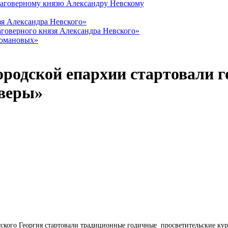
лаговерному князю Александру Невскому
зя Александра Невского»
говерного князя Александра Невского»
Романовых»
родской епархии стартовали г
 веры»
ского Георгия стартовали традиционные годичные просветительские кур