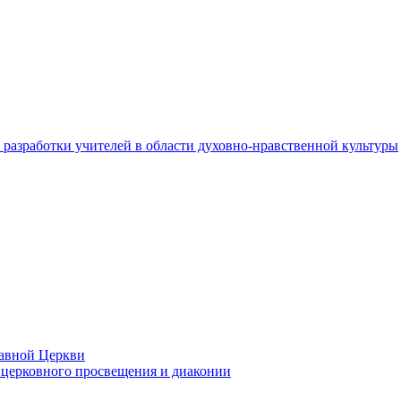
разработки учителей в области духовно-нравственной культуры
лавной Церкви
церковного просвещения и диаконии