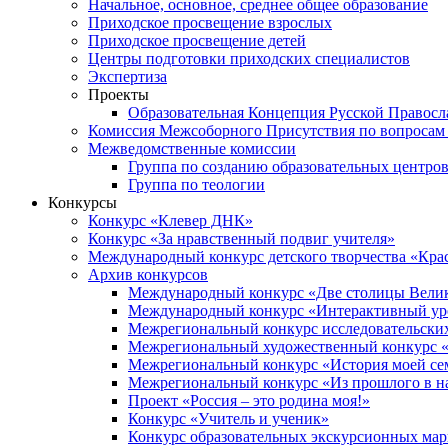
Начальное, основное, среднее общее образование
Приходское просвещение взрослых
Приходское просвещение детей
Центры подготовки приходских специалистов
Экспертиза
Проекты
Образовательная Концепция Русской Правос
Комиссия Межсоборного Присутствия по вопросам 
Межведомственные комиссии
Группа по созданию образовательных центро
Группа по теологии
Конкурсы
Конкурс «Клевер ДНК»
Конкурс «За нравственный подвиг учителя»
Международный конкурс детского творчества «Кра
Архив конкурсов
Международный конкурс «Две столицы Вели
Международный конкурс «Интерактивный уро
Межрегиональный конкурс исследовательских
Межрегиональный художественный конкурс «
Межрегиональный конкурс «История моей сем
Межрегиональный конкурс «Из прошлого в н
Проект «Россия – это родина моя!»
Конкурс «Учитель и ученик»
Конкурс образовательных экскурсионных ма