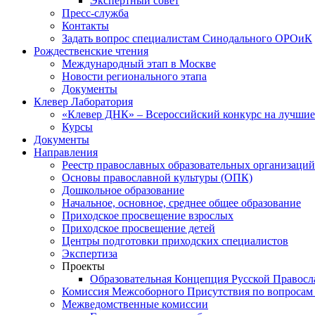
Экспертный совет
Пресс-служба
Контакты
Задать вопрос специалистам Синодального ОРОиК
Рождественские чтения
Международный этап в Москве
Новости регионального этапа
Документы
Клевер Лаборатория
«Клевер ДНК» – Всероссийский конкурс на лучшие 
Курсы
Документы
Направления
Реестр православных образовательных организаций
Основы православной культуры (ОПК)
Дошкольное образование
Начальное, основное, среднее общее образование
Приходское просвещение взрослых
Приходское просвещение детей
Центры подготовки приходских специалистов
Экспертиза
Проекты
Образовательная Концепция Русской Правос
Комиссия Межсоборного Присутствия по вопросам 
Межведомственные комиссии