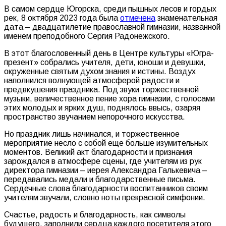
В самом сердце Югорска, среди пышных лесов и гордых
рек, 8 октября 2023 года была
отмечена
знаменательная
дата – двадцатилетие православной гимназии, названной
именем преподобного Сергия Радонежского.
В этот благословенный день в Центре культуры «Югра-
презент» собрались учителя, дети, юноши и девушки,
окруженные святым духом знания и истины. Воздух
наполнился волнующей атмосферой радости и
предвкушения праздника. Под звуки торжественной
музыки, величественное пение хора гимназии, с голосами
этих молодых и ярких душ, поднялось ввысь, озаряя
пространство звучанием непорочного искусства.
Но праздник лишь начинался, и торжественное
мероприятие несло с собой еще больше изумительных
моментов. Великий акт благодарности и признания
зарождался в атмосфере сцены, где учителям из рук
директора гимназии – иерея Александра Галькевича –
передавались медали и благодарственные письма.
Сердечные слова благодарности воспитанников своим
учителям звучали, словно ноты прекрасной симфонии.
Счастье, радость и благодарность, как символы
будущего, заполнили сердца каждого посетителя этого