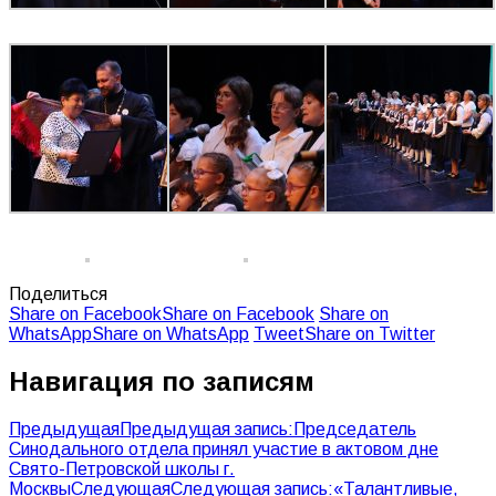
Поделиться
Share on Facebook
Share on Facebook
Share on
WhatsApp
Share on WhatsApp
Tweet
Share on Twitter
Навигация по записям
Предыдущая
Предыдущая запись:
Председатель
Синодального отдела принял участие в актовом дне
Свято-Петровской школы г.
Москвы
Следующая
Следующая запись:
«Талантливые,