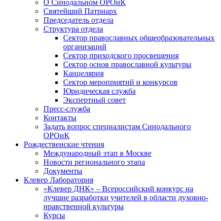
О Синодальном ОРОиК
Святейший Патриарх
Председатель отдела
Структура отдела
Сектор православных общеобразовательных
организаций
Сектор приходского просвещения
Сектор основ православной культуры
Канцелярия
Сектор мероприятий и конкурсов
Юридическая служба
Экспертный совет
Пресс-служба
Контакты
Задать вопрос специалистам Синодального
ОРОиК
Рождественские чтения
Международный этап в Москве
Новости регионального этапа
Документы
Клевер Лаборатория
«Клевер ДНК» – Всероссийский конкурс на
лучшие разработки учителей в области духовно-
нравственной культуры
Курсы