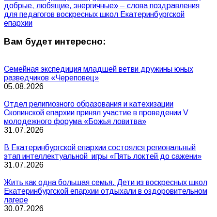
добрые, любящие, энергичные» – слова поздравления
для педагогов воскресных школ Екатеринбургской
епархии
Вам будет интересно:
Семейная экспедиция младшей ветви дружины юных
разведчиков «Череповец»
05.08.2026
Отдел религиозного образования и катехизации
Скопинской епархии принял участие в проведении V
молодежного форума «Божья ловитва»
31.07.2026
В Екатеринбургской епархии состоялся региональный
этап интеллектуальной игры «Пять локтей до сажени»
31.07.2026
Жить как одна большая семья. Дети из воскресных школ
Екатеринбургской епархии отдыхали в оздоровительном
лагере
30.07.2026