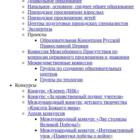
Дошкольное образование
Начальное, основное, среднее общее образование
Приходское просвещение взрослых
Приходское просвещение детей
Центры подготовки приходских специалистов
Экспертиза
Проекты
Образовательная Концепция Русской
Православной Церкви
Комиссия Межсоборного Присутствия по
вопросам церковного просвещения и диаконии
Межведомственные комиссии
Группа по созданию образовательных
центров
Группа по теологии
Конкурсы
Конкурс «Клевер ДНК»
Конкурс «За нравственный подвиг учителя»
Международный конкурс детского творчества
«Красота Божьего мира»
Архив конкурсов
Международный конкурс «Две столицы
Великой Победы!»
Международный конкурс «Интерактивный
урок «Правнуки победы о войне»