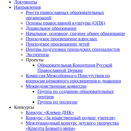
Документы
Направления
Реестр православных образовательных
организаций
Основы православной культуры (ОПК)
Дошкольное образование
Начальное, основное, среднее общее образование
Приходское просвещение взрослых
Приходское просвещение детей
Центры подготовки приходских специалистов
Экспертиза
Проекты
Образовательная Концепция Русской
Православной Церкви
Комиссия Межсоборного Присутствия по
вопросам церковного просвещения и диаконии
Межведомственные комиссии
Группа по созданию образовательных
центров
Группа по теологии
Конкурсы
Конкурс «Клевер ДНК»
Конкурс «За нравственный подвиг учителя»
Международный конкурс детского творчества
«Красота Божьего мира»