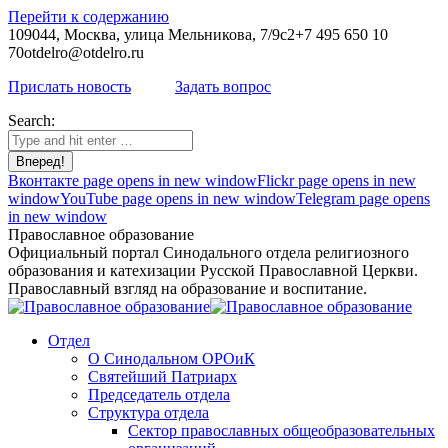
Перейти к содержанию
109044, Москва, улица Мельникова, 7/9с2
+7 495 650 10
70
otdelro@otdelro.ru
Прислать новость
Задать вопрос
Search:
Вконтакте page opens in new window
Flickr page opens in new
window
YouTube page opens in new window
Telegram page opens
in new window
Православное образование
Официальный портал Синодального отдела религиозного
образования и катехизации Русской Православной Церкви.
Православный взгляд на образование и воспитание.
Отдел
О Синодальном ОРОиК
Святейший Патриарх
Председатель отдела
Структура отдела
Сектор православных общеобразовательных