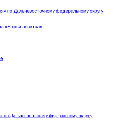
еля» по Дальневосточному федеральному округу
ма «Божья ловитва»
ре
я» по Дальневосточному федеральному округу