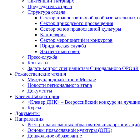
Святейший Патриарх
Председатель отдела
Структура отдела
Сектор православных общеобразовательных 
Сектор приходского просвещения
Сектор основ православной культуры
Канцелярия
Сектор мероприятий и конкурсов
Юридическая служба
Экспертный совет
Пресс-служба
Контакты
Задать вопрос специалистам Синодального ОРОиК
Рождественские чтения
Международный этап в Москве
Новости регионального этапа
Документы
Клевер Лаборатория
«Клевер ДНК» – Всероссийский конкурс на лучшие 
Курсы
Документы
Направления
Реестр православных образовательных организаций
Основы православной культуры (ОПК)
Дошкольное образование