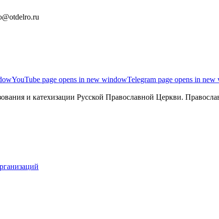
o@otdelro.ru
ndow
YouTube page opens in new window
Telegram page opens in new
ования и катехизации Русской Православной Церкви. Православ
организаций