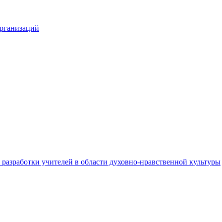
организаций
разработки учителей в области духовно-нравственной культуры