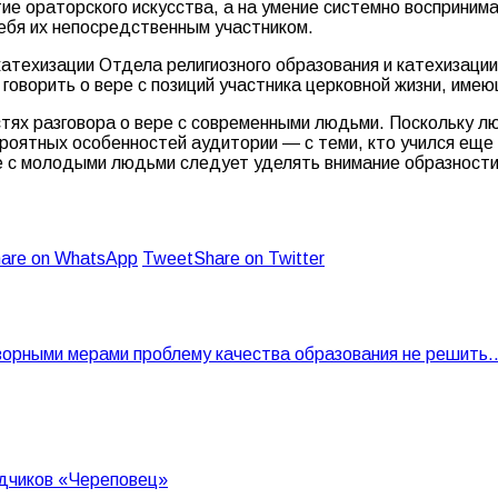
ие ораторского искусства, а на умение системно восприним
себя их непосредственным участником.
атехизации Отдела религиозного образования и катехизации
говорить о вере с позиций участника церковной жизни, име
стях разговора о вере с современными людьми. Поскольку 
роятных особенностей аудитории — с теми, кто учился еще 
ге с молодыми людьми следует уделять внимание образности
are on WhatsApp
Tweet
Share on Twitter
зорными мерами проблему качества образования не решить
дчиков «Череповец»