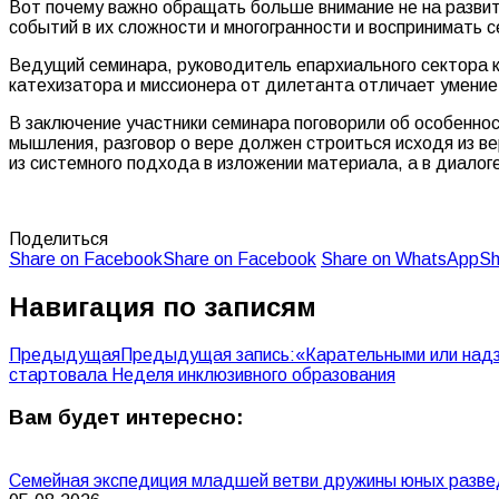
Вот почему важно обращать больше внимание не на развит
событий в их сложности и многогранности и воспринимать 
Ведущий семинара, руководитель епархиального сектора к
катехизатора и миссионера от дилетанта отличает умение 
В заключение участники семинара поговорили об особенно
мышления, разговор о вере должен строиться исходя из ве
из системного подхода в изложении материала, а в диало
Поделиться
Share on Facebook
Share on Facebook
Share on WhatsApp
Sh
Навигация по записям
Предыдущая
Предыдущая запись:
«Карательными или над
стартовала Неделя инклюзивного образования
Вам будет интересно:
Семейная экспедиция младшей ветви дружины юных разве