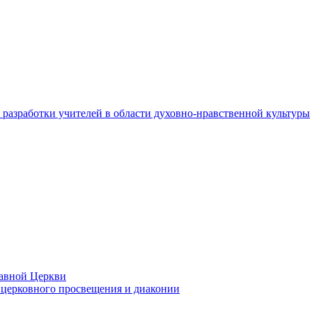
разработки учителей в области духовно-нравственной культуры
лавной Церкви
церковного просвещения и диаконии