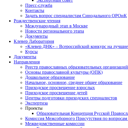
Экспертный совет
Пресс-служба
Контакты
Задать вопрос специалистам Синодального ОРОиК
Рождественские чтения
Международный этап в Москве
Новости регионального этапа
Документы
Клевер Лаборатория
«Клевер ДНК» – Всероссийский конкурс на лучшие 
Курсы
Документы
Направления
Реестр православных образовательных организаций
Основы православной культуры (ОПК)
Дошкольное образование
Начальное, основное, среднее общее образование
Приходское просвещение взрослых
Приходское просвещение детей
Центры подготовки приходских специалистов
Экспертиза
Проекты
Образовательная Концепция Русской Правос
Комиссия Межсоборного Присутствия по вопросам 
Межведомственные комиссии