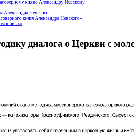
лаговерному князю Александру Невскому
зя Александра Невского»
говерного князя Александра Невского»
Романовых»
тодику диалога о Церкви с мо
гочиний стала методика миссионерско-катехизаторского раз
х — катехизаторы Красноуфимского, Ревдинского, Сысертск
жен чувствовать себя включенным в церковную жизнь и име