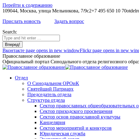
Перейти к содержанию
109044, Москва, улица Мельникова, 7/9с2
+7 495 650 10 70
otdelr
Прислать новость
Задать вопрос
Search:
Вконтакте page opens in new window
Flickr page opens in new wi
Православное образование
Официальный портал Синодального отдела религиозного образ
Отдел
О Синодальном ОРОиК
Святейший Патриарх
Председатель отдела
Структура отдела
Сектор православных общеобразовательных 
Сектор приходского просвещения
Сектор основ православной культуры
Канцелярия
Сектор мероприятий и конкурсов
Юридическая служба