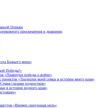
лавной Церкви
церковного просвещения и диаконии
в
сота Божьего мира»
кой Победы!»
к «Правнуки победы о войне»
 проектов «Традиции моей семьи в истории моего края»
Семья глазами подростков»
ьи в истории родного края»
астоящее»
ршрутов «Времен связующая нить»