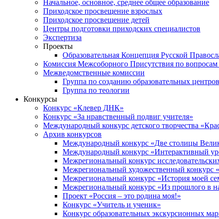
Начальное, основное, среднее общее образование
Приходское просвещение взрослых
Приходское просвещение детей
Центры подготовки приходских специалистов
Экспертиза
Проекты
Образовательная Концепция Русской Правос
Комиссия Межсоборного Присутствия по вопросам 
Межведомственные комиссии
Группа по созданию образовательных центро
Группа по теологии
Конкурсы
Конкурс «Клевер ДНК»
Конкурс «За нравственный подвиг учителя»
Международный конкурс детского творчества «Кра
Архив конкурсов
Международный конкурс «Две столицы Вели
Международный конкурс «Интерактивный уро
Межрегиональный конкурс исследовательских
Межрегиональный художественный конкурс «
Межрегиональный конкурс «История моей сем
Межрегиональный конкурс «Из прошлого в н
Проект «Россия – это родина моя!»
Конкурс «Учитель и ученик»
Конкурс образовательных экскурсионных ма