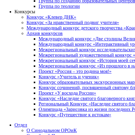
Группа по созданию образовательных центро
Группа по теологии
Конкурсы
Конкурс «Клевер ДНК»
Конкурс «За нравственный подвиг учителя»
Международный конкурс детского творчества «Кра
Архив конкурсов
Международный конкурс «Две столицы Вели
Международный конкурс «Интерактивный уро
Межрегиональный конкурс исследовательских
Межрегиональный художественный конкурс «
Межрегиональный конкурс «История моей сем
Межрегиональный конкурс «Из прошлого в н
Проект «Россия – это родина моя!»
Конкурс «Учитель и ученик»
Конкурс образовательных экскурсионных ма
Конкурс сочинений, посвященный святому б
Проект «У восхода России»
Конкурс «Наследие святого благоверного кня
Региональный Конкурс «Наследие святого бла
Олимпиада «Зарисовка из жизни последних 
Конкурс «Путешествие к истокам»
Отдел
О Синодальном ОРОиК