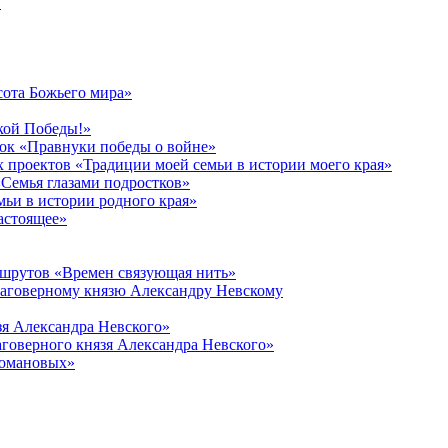
в
сота Божьего мира»
кой Победы!»
к «Правнуки победы о войне»
 проектов «Традиции моей семьи в истории моего края»
Семья глазами подростков»
ьи в истории родного края»
астоящее»
ршрутов «Времен связующая нить»
лаговерному князю Александру Невскому
зя Александра Невского»
говерного князя Александра Невского»
Романовых»