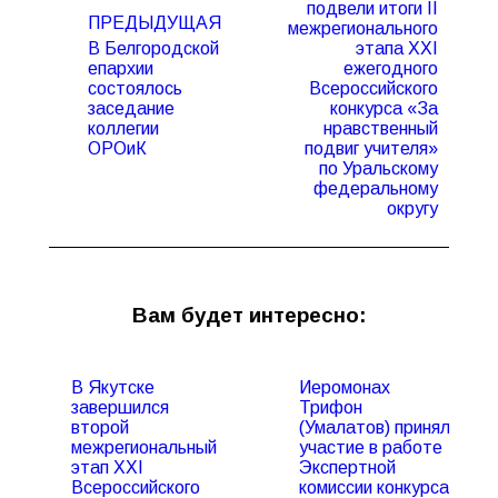
записям
подвели итоги II
ПРЕДЫДУЩАЯ
межрегионального
В Белгородской
этапа XXI
епархии
ежегодного
состоялось
Всероссийского
Предыдущая
Следующая
заседание
конкурса «За
запись:
запись:
коллегии
нравственный
ОРОиК
подвиг учителя»
по Уральскому
федеральному
округу
Вам будет интересно:
В Якутске
Иеромонах
завершился
Трифон
второй
(Умалатов) принял
межрегиональный
участие в работе
этап XXI
Экспертной
Всероссийского
комиссии конкурса