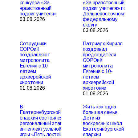
конкурса «За
«За нравственный
нравственный
подвиг учителя» по
подвиг учителя»
Дальневосточному
03.08.2026
федеральному
округу
03.08.2026
Сотрудники
Патриарх Кирилл
СОРОиК
поздравил
поздравляют
председателя
митрополита
СОРОиК
Евгения с 10-
митрополита
летием
Евгения с 10-
архиерейской
летием
хиротонии
архиерейской
01.08.2026
хиротонии
01.08.2026
В
Жить как одна
Екатеринбургской
большая семья.
епархии состоялся
Дети из
региональный этап
воскресных школ
интеллектуальной
Екатеринбургской
игры «Пять локтей
епархии