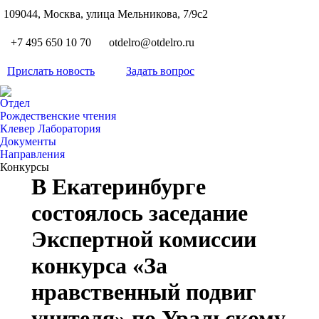
S
109044, Москва, улица Мельникова, 7/9с2
Вкон
page
Flickr
+7 495 650 10 70
otdelro@otdelro.ru
opens
page
YouT
in
opens
Прислать новость
Задать вопрос
page
new
Teleg
in
opens
wind
page
new
Отдел
in
opens
Рождественские чтения
wind
new
Клевер Лаборатория
in
wind
Документы
new
Направления
wind
Конкурсы
В Екатеринбурге
состоялось заседание
Экспертной комиссии
конкурса «За
нравственный подвиг
учителя» по Уральскому