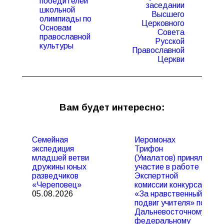
победителей
заседании
школьной
Предыдущая
Следующая
Высшего
олимпиады по
запись:
запись:
Церковного
Основам
Совета
православной
Русской
культуры
Православной
Церкви
Вам будет интересно:
Семейная
Иеромонах
экспедиция
Трифон
младшей ветви
(Умалатов) принял
дружины юных
участие в работе
разведчиков
Экспертной
«Череповец»
комиссии конкурса
05.08.2026
«За нравственный
подвиг учителя» по
Дальневосточному
федеральному