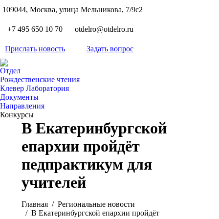
S
109044, Москва, улица Мельникова, 7/9с2
Вкон
page
Flickr
+7 495 650 10 70
otdelro@otdelro.ru
opens
page
YouT
in
opens
Прислать новость
Задать вопрос
page
new
Teleg
in
opens
wind
page
new
Отдел
in
opens
Рождественские чтения
wind
new
Клевер Лаборатория
in
wind
Документы
new
Направления
wind
Конкурсы
В Екатеринбургской
епархии пройдёт
педпрактикум для
учителей
Вы здесь:
Главная
Pегиональные новости
В Екатеринбургской епархии пройдёт