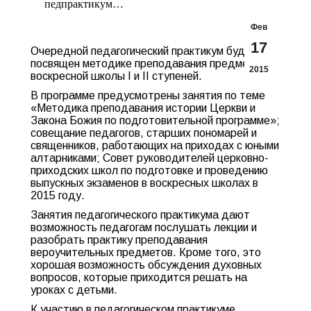
педпрактикум…
Фев
17
Очередной педагогический практикум будет
посвящен методике преподавания предметов
2015
воскресной школы I и II ступеней.
В программе предусмотрены занятия по теме
«Методика преподавания истории Церкви и
Закона Божия по подготовительной программе»;
совещание педагогов, старших пономарей и
священников, работающих на приходах с юными
алтарниками; Совет руководителей церковно-
приходских школ по подготовке и проведению
выпускных экзаменов в воскресных школах в
2015 году.
Занятия педагогического практикума дают
возможность педагогам послушать лекции и
разобрать практику преподавания
вероучительных предметов. Кроме того, это
хорошая возможность обсуждения духовных
вопросов, которые приходится решать на
уроках с детьми.
К участию в педагогическом практикуме,