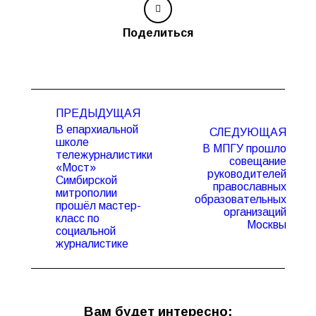
Поделиться
Навигация
ПРЕДЫДУЩАЯ
по
В епархиальной
СЛЕДУЮЩАЯ
записям
школе
В МПГУ прошло
тележурналистики
совещание
«Мост»
руководителей
Симбирской
Предыдущая
Следующая
православных
митрополии
запись:
запись:
образовательных
прошёл мастер-
организаций
класс по
Москвы
социальной
журналистике
Вам будет интересно: