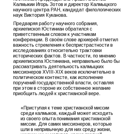
Калмыкии Игорь Зотов и директор Калмыцкого
научного центра РАН, кандидат филологических
наук Виктория Куканова.
Предваряя работу научного собрания,
архиепископ Юстиниан обратился с
приветственным словом к участникам
конференции. В своём слове архиерей отметил
важность стремления к беспристрастности в
исследованиях относительно трактовки
исторических фактов. В частности, по мнению
архиепископа Юстиниана, неправильно было бы
рассматривать деятельность калмыцких
миссионеров XVIII-XIX веков исключительно в
политическом контексте, как исполнение
поручений государственной власти, оставляя
при этом в стороне их собственное желание
приобщить людей к христианской вере.
«Приступая к теме христианской миссии
среди калмыков, каждый может исходить
из своего опыта понимания христианской
миссии. Для самих миссионеров, которые
шли в непривычную для них среду жизни,