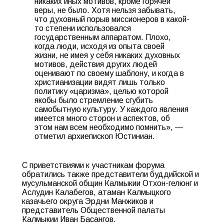
никаких иных мотивов, кроме горячей
веры, не было. Хотя нельзя забывать,
что духовный порыв миссионеров в какой-
то степени использовался
государственным аппаратом. Плохо,
когда люди, исходя из опыта своей
жизни, не имея у себя никаких духовных
мотивов, действия других людей
оценивают по своему шаблону, и когда в
христианизации видят лишь только
политику «царизма», целью которой
якобы было стремление сгубить
самобытную культуру. У каждого явления
имеется много сторон и аспектов, об
этом нам всем необходимо помнить», —
отметил архиепископ Юстиниан.
С приветствиями к участникам форума
обратились также представители буддийской и
мусульманской общин Калмыкии Отхон-гелюнг и
Аслудин Калабегов, атаман Калмыцкого
казачьего округа Эрдни Манжиков и
представитель Общественной палаты
Калмыкии Иван Басангов.