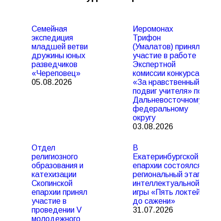
Семейная
Иеромонах
экспедиция
Трифон
младшей ветви
(Умалатов) принял
дружины юных
участие в работе
разведчиков
Экспертной
«Череповец»
комиссии конкурса
05.08.2026
«За нравственный
подвиг учителя» по
Дальневосточному
федеральному
округу
03.08.2026
Отдел
В
религиозного
Екатеринбургской
образования и
епархии состоялся
катехизации
региональный этап
Скопинской
интеллектуальной
епархии принял
игры «Пять локтей
участие в
до сажени»
проведении V
31.07.2026
молодежного