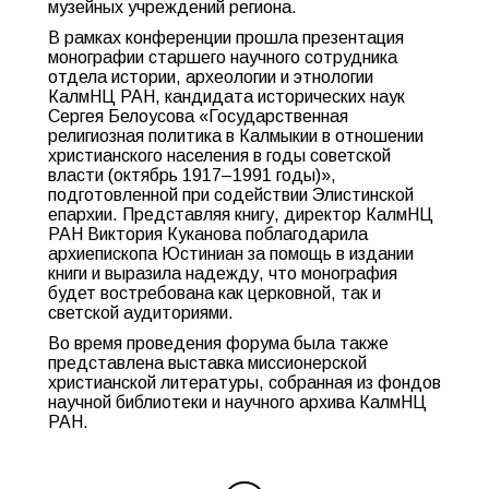
музейных учреждений региона.
В рамках конференции прошла презентация
монографии старшего научного сотрудника
отдела истории, археологии и этнологии
КалмНЦ РАН, кандидата исторических наук
Сергея Белоусова «Государственная
религиозная политика в Калмыкии в отношении
христианского населения в годы советской
власти (октябрь 1917–1991 годы)»,
подготовленной при содействии Элистинской
епархии. Представляя книгу, директор КалмНЦ
РАН Виктория Куканова поблагодарила
архиепископа Юстиниан за помощь в издании
книги и выразила надежду, что монография
будет востребована как церковной, так и
светской аудиториями.
Во время проведения форума была также
представлена выставка миссионерской
христианской литературы, собранная из фондов
научной библиотеки и научного архива КалмНЦ
РАН.