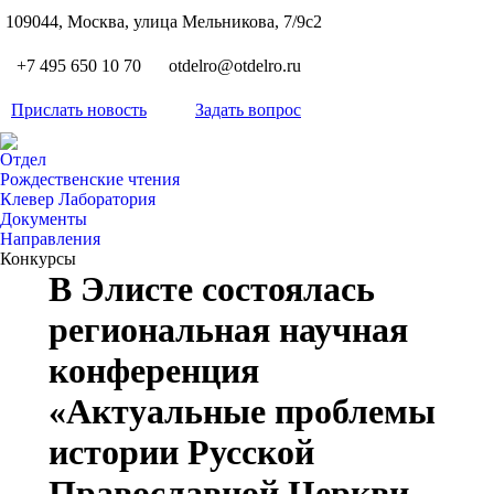
S
109044, Москва, улица Мельникова, 7/9с2
Вкон
page
Flickr
+7 495 650 10 70
otdelro@otdelro.ru
opens
page
YouT
in
opens
Прислать новость
Задать вопрос
page
new
Teleg
in
opens
wind
page
new
Отдел
in
opens
Рождественские чтения
wind
new
Клевер Лаборатория
in
wind
Документы
new
Направления
wind
Конкурсы
В Элисте состоялась
региональная научная
конференция
«Актуальные проблемы
истории Русской
Православной Церкви