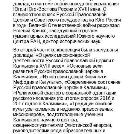
доклад о системе вероисповедного управления
Юга и Юго-Востока России в XVIII веке. О
взаимоотношениях Русской Православной
Церкви и Советского государства на Юге России
в годы Великой Отечественной войны рассказал
Евгений Кринко, заведующий отделом
гуманитарных исследований Южного научного
центра РАН, доктор исторических наук.
Во второй части конференции были заслушаны
доклады: «О целях миссионерской
деятельности Русской православной церкви в
Калмыкии в XVIII веке», «Основные вехи
развития Русской православной церкви в
Калмыкии», «Из истории церкви Кирилла и
Мефодия в Кегульте», «Современное состояние
Русской православной церкви в Калмыкии»,
«Религиозный фактор в социальной адаптации
русского населения (по итогам опросов 2016 и
2017 годов в Калмыкии», «Традиции книжной
культуры калмыков в изданиях православных
миссионеров», подготовленные учёными
Калмыцкого научного центра,
священнослужителями Элистинской епархии,
руководителями ряда образовательных и