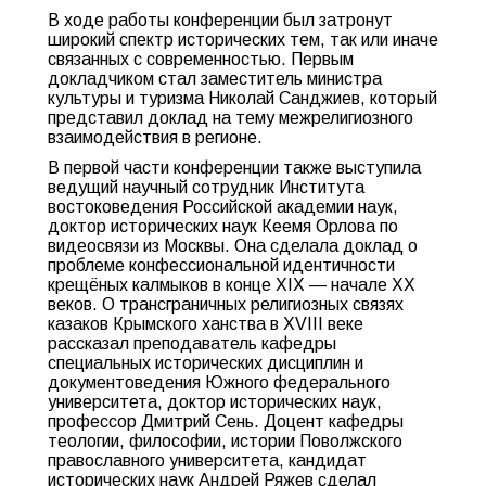
В ходе работы конференции был затронут
широкий спектр исторических тем, так или иначе
связанных с современностью. Первым
докладчиком стал заместитель министра
культуры и туризма Николай Санджиев, который
представил доклад на тему межрелигиозного
взаимодействия в регионе.
В первой части конференции также выступила
ведущий научный сотрудник Института
востоковедения Российской академии наук,
доктор исторических наук Кеемя Орлова по
видеосвязи из Москвы. Она сделала доклад о
проблеме конфессиональной идентичности
крещёных калмыков в конце XIX — начале XX
веков. О трансграничных религиозных связях
казаков Крымского ханства в XVIII веке
рассказал преподаватель кафедры
специальных исторических дисциплин и
документоведения Южного федерального
университета, доктор исторических наук,
профессор Дмитрий Сень. Доцент кафедры
теологии, философии, истории Поволжского
православного университета, кандидат
исторических наук Андрей Ряжев сделал