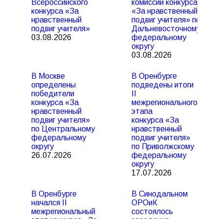
Всероссийского
комиссии конкурса
конкурса «За
«За нравственный
нравственный
подвиг учителя» по
подвиг учителя»
Дальневосточному
03.08.2026
федеральному
округу
03.08.2026
В Москве
В Оренбурге
определены
подведены итоги
победители
II
конкурса «За
межрегионального
нравственный
этапа
подвиг учителя»
конкурса «За
по Центральному
нравственный
федеральному
подвиг учителя»
округу
по Приволжскому
26.07.2026
федеральному
округу
17.07.2026
В Оренбурге
В Синодальном
начался II
ОРОиК
межрегиональный
состоялось