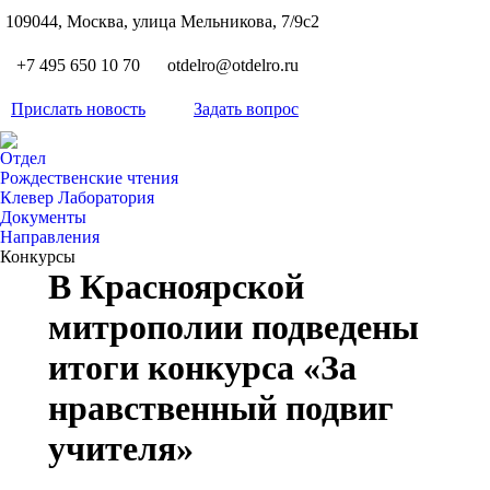
S
109044, Москва, улица Мельникова, 7/9с2
Вкон
page
Flickr
+7 495 650 10 70
otdelro@otdelro.ru
opens
page
YouT
in
opens
Прислать новость
Задать вопрос
page
new
Teleg
in
opens
wind
page
new
Отдел
in
opens
Рождественские чтения
wind
new
Клевер Лаборатория
in
wind
Документы
new
Направления
wind
Конкурсы
В Красноярской
митрополии подведены
итоги конкурса «За
нравственный подвиг
учителя»
Вы здесь: