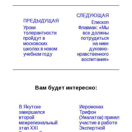
Навигация
СЛЕДУЮЩАЯ
по
ПРЕДЫДУЩАЯ
Епископ
записям
Уроки
Флавиан: «Мы
толерантности
все должны
пройдут в
потрудиться
Предыдущая
Следующая
московских
на ниве
запись:
запись:
школах в новом
духовно-
учебном году
нравственного
воспитания»
Вам будет интересно:
В Якутске
Иеромонах
завершился
Трифон
второй
(Умалатов) принял
межрегиональный
участие в работе
этап XXI
Экспертной