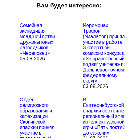
Вам будет интересно:
Семейная
Иеромонах
экспедиция
Трифон
младшей ветви
(Умалатов) принял
дружины юных
участие в работе
разведчиков
Экспертной
«Череповец»
комиссии конкурса
05.08.2026
«За нравственный
подвиг учителя» по
Дальневосточному
федеральному
округу
03.08.2026
Отдел
В
религиозного
Екатеринбургской
образования и
епархии состоялся
катехизации
региональный этап
Скопинской
интеллектуальной
епархии принял
игры «Пять локтей
участие в
до сажени»