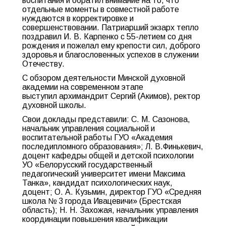
воспитания и обратил внимание на то, что
отдельные моменты в совместной работе
нуждаются в корректировке и
совершенствовании. Патриарший экзарх тепло
поздравил И. В. Карпенко с 55-летием со дня
рождения и пожелал ему крепости сил, доброго
здоровья и благословенных успехов в служении
Отечеству.
С обзором деятельности Минской духовной
академии на современном этапе
выступил архимандрит Сергий (Акимов), ректор
духовной школы.
Свои доклады представили: С. М. Сазонова,
начальник управления социальной и
воспитательной работы ГУО «Академия
последипломного образования»; Л. В.Финькевич,
доцент кафедры общей и детской психологии
УО «Белорусский государственный
педагогический университет имени Максима
Танка», кандидат психологических наук,
доцент; О. А. Кузьмин, директор ГУО «Средняя
школа № 3 города Ивацевичи» (Брестская
область); Н. Н. Захожая, начальник управления
координации повышения квалификации