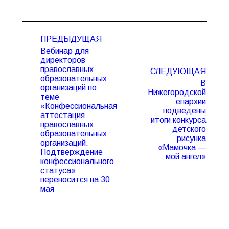
Навигация
ПРЕДЫДУЩАЯ
по
Вебинар для
записям
директоров
православных
СЛЕДУЮЩАЯ
образовательных
В
организаций по
Нижегородской
теме
епархии
«Конфессиональная
подведены
аттестация
Предыдущая
Следующая
итоги конкурса
православных
запись:
запись:
детского
образовательных
рисунка
организаций.
«Мамочка —
Подтверждение
мой ангел»
конфессионального
статуса»
переносится на 30
мая