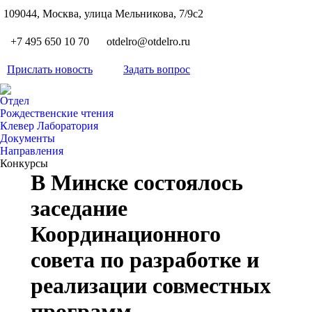
S
109044, Москва, улица Мельникова, 7/9с2
Вкон
page
Flickr
+7 495 650 10 70
otdelro@otdelro.ru
opens
page
YouT
in
opens
Прислать новость
Задать вопрос
page
new
Teleg
in
opens
wind
page
new
Отдел
in
opens
Рождественские чтения
wind
new
Клевер Лаборатория
in
wind
Документы
new
Направления
wind
Конкурсы
В Минске состоялось
заседание
Координационного
совета по разработке и
реализации совместных
программ