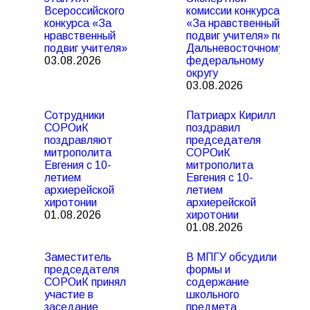
Всероссийского
комиссии конкурса
конкурса «За
«За нравственный
нравственный
подвиг учителя» по
подвиг учителя»
Дальневосточному
03.08.2026
федеральному
округу
03.08.2026
Сотрудники
Патриарх Кирилл
СОРОиК
поздравил
поздравляют
председателя
митрополита
СОРОиК
Евгения с 10-
митрополита
летием
Евгения с 10-
архиерейской
летием
хиротонии
архиерейской
01.08.2026
хиротонии
01.08.2026
Заместитель
В МПГУ обсудили
председателя
формы и
СОРОиК принял
содержание
участие в
школьного
заседание
предмета