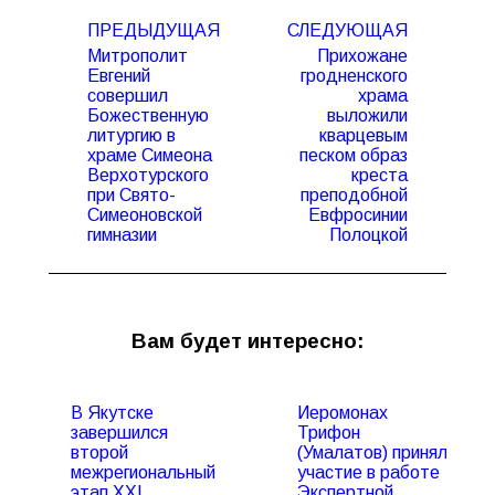
Навигация
ПРЕДЫДУЩАЯ
СЛЕДУЮЩАЯ
по
Митрополит
Прихожане
записям
Евгений
гродненского
совершил
храма
Божественную
выложили
литургию в
кварцевым
Предыдущая
Следующая
храме Симеона
песком образ
запись:
запись:
Верхотурского
креста
при Свято-
преподобной
Симеоновской
Евфросинии
гимназии
Полоцкой
Вам будет интересно:
В Якутске
Иеромонах
завершился
Трифон
второй
(Умалатов) принял
межрегиональный
участие в работе
этап XXI
Экспертной