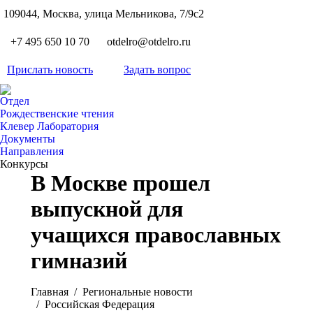
S
109044, Москва, улица Мельникова, 7/9с2
Вкон
page
Flickr
+7 495 650 10 70
otdelro@otdelro.ru
opens
page
YouT
in
opens
Прислать новость
Задать вопрос
page
new
Teleg
in
opens
wind
page
new
Отдел
in
opens
Рождественские чтения
wind
new
Клевер Лаборатория
in
wind
Документы
new
Направления
wind
Конкурсы
В Москве прошел
выпускной для
учащихся православных
гимназий
Вы здесь:
Главная
Pегиональные новости
Российская Федерация