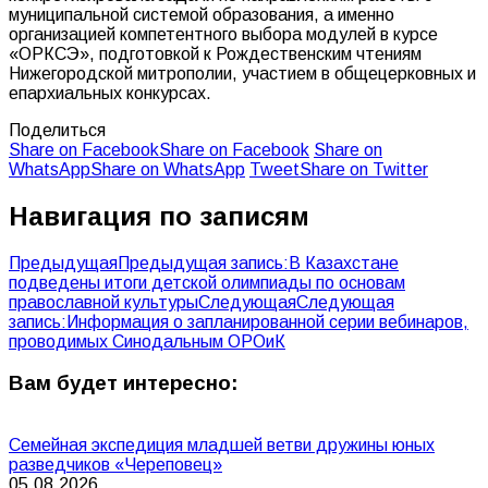
муниципальной системой образования, а именно
организацией компетентного выбора модулей в курсе
«ОРКСЭ», подготовкой к Рождественским чтениям
Нижегородской митрополии, участием в общецерковных и
епархиальных конкурсах.
Поделиться
Share on Facebook
Share on Facebook
Share on
WhatsApp
Share on WhatsApp
Tweet
Share on Twitter
Навигация по записям
Предыдущая
Предыдущая запись:
В Казахстане
подведены итоги детской олимпиады по основам
православной культуры
Следующая
Следующая
запись:
Информация о запланированной серии вебинаров,
проводимых Синодальным ОРОиК
Вам будет интересно:
Семейная экспедиция младшей ветви дружины юных
разведчиков «Череповец»
05.08.2026