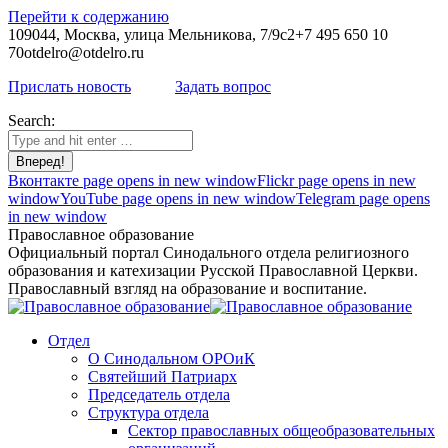
Перейти к содержанию
109044, Москва, улица Мельникова, 7/9с2
+7 495 650 10
70
otdelro@otdelro.ru
Прислать новость
Задать вопрос
Search:
Вконтакте page opens in new window
Flickr page opens in new
window
YouTube page opens in new window
Telegram page opens
in new window
Православное образование
Официальный портал Синодального отдела религиозного
образования и катехизации Русской Православной Церкви.
Православный взгляд на образование и воспитание.
Отдел
О Синодальном ОРОиК
Святейший Патриарх
Председатель отдела
Структура отдела
Сектор православных общеобразовательных