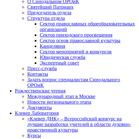
О Синодальном ОРОиК
Святейший Патриарх
Председатель отдела
Структура отдела
Сектор православных общеобразовательных
организаций
Сектор приходского просвещения
Сектор основ православной культуры
Канцелярия
Сектор мероприятий и конкурсов
Юридическая служба
Экспертный совет
Пресс-служба
Контакты
Задать вопрос специалистам Синодального
ОРОиК
Рождественские чтения
Международный этап в Москве
Новости регионального этапа
Документы
Клевер Лаборатория
«Клевер ДНК» – Всероссийский конкурс на
лучшие разработки учителей в области духовно-
нравственной культуры
Курсы