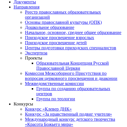
Документы
Направления
Реестр православных образовательных
организаций
Основы православной культуры (ОПК)
Дошкольное образование
Начальное, основное, среднее общее образование
Приходское просвещение взрослых
Приходское просвещение детей
Центры подготовки приходских специалистов
Экспертиза
Проекты
Образовательная Концепция Русской
Православной Церкви
Комиссия Межсоборного Присутствия по
вопросам церковного просвещения и диаконии
Межведомственные комиссии
Группа по созданию образовательных
центров
Группа по теологии
Конкурсы
Конкурс «Клевер ДНК»
Конкурс «За нравственный подвиг учителя»
Международный конкурс детского творчества
«Красота Божьего мира»