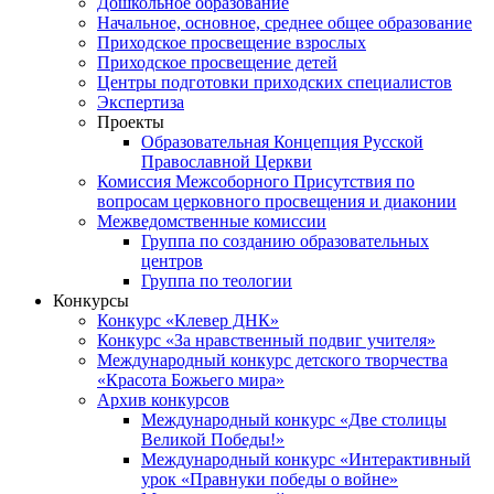
Дошкольное образование
Начальное, основное, среднее общее образование
Приходское просвещение взрослых
Приходское просвещение детей
Центры подготовки приходских специалистов
Экспертиза
Проекты
Образовательная Концепция Русской
Православной Церкви
Комиссия Межсоборного Присутствия по
вопросам церковного просвещения и диаконии
Межведомственные комиссии
Группа по созданию образовательных
центров
Группа по теологии
Конкурсы
Конкурс «Клевер ДНК»
Конкурс «За нравственный подвиг учителя»
Международный конкурс детского творчества
«Красота Божьего мира»
Архив конкурсов
Международный конкурс «Две столицы
Великой Победы!»
Международный конкурс «Интерактивный
урок «Правнуки победы о войне»