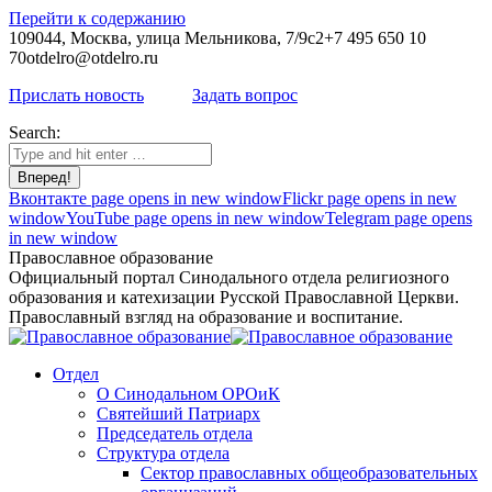
Перейти к содержанию
109044, Москва, улица Мельникова, 7/9с2
+7 495 650 10
70
otdelro@otdelro.ru
Прислать новость
Задать вопрос
Search:
Вконтакте page opens in new window
Flickr page opens in new
window
YouTube page opens in new window
Telegram page opens
in new window
Православное образование
Официальный портал Синодального отдела религиозного
образования и катехизации Русской Православной Церкви.
Православный взгляд на образование и воспитание.
Отдел
О Синодальном ОРОиК
Святейший Патриарх
Председатель отдела
Структура отдела
Сектор православных общеобразовательных