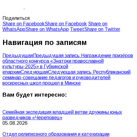
Поделиться
Share on Facebook
Share on Facebook
Share on
WhatsApp
Share on WhatsApp
Tweet
Share on Twitter
Навигация по записям
Предыдущая
Предыдущая запись:
Награждение призёров
областного конкурса «Знатоки православной
культуры-2025» в Губкинской
епархии
Следующая
Следующая запись:
Республиканский
семинар-совещание педагогов и руководителей
воскресных школ прошел в Минске
Вам будет интересно:
Семейная экспедиция младшей ветви дружины юных
разведчиков «Череповец»
05.08.2026
Отдел религиозного образования и катехизации