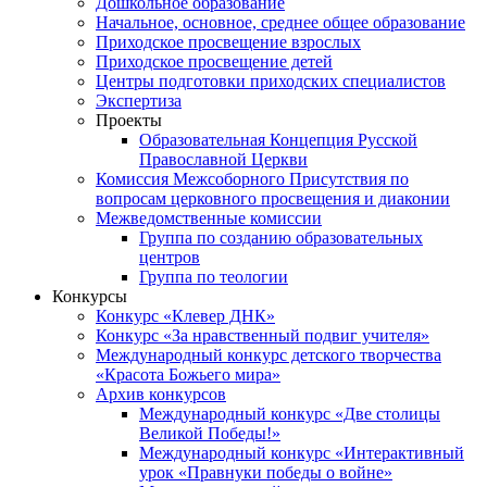
Дошкольное образование
Начальное, основное, среднее общее образование
Приходское просвещение взрослых
Приходское просвещение детей
Центры подготовки приходских специалистов
Экспертиза
Проекты
Образовательная Концепция Русской
Православной Церкви
Комиссия Межсоборного Присутствия по
вопросам церковного просвещения и диаконии
Межведомственные комиссии
Группа по созданию образовательных
центров
Группа по теологии
Конкурсы
Конкурс «Клевер ДНК»
Конкурс «За нравственный подвиг учителя»
Международный конкурс детского творчества
«Красота Божьего мира»
Архив конкурсов
Международный конкурс «Две столицы
Великой Победы!»
Международный конкурс «Интерактивный
урок «Правнуки победы о войне»