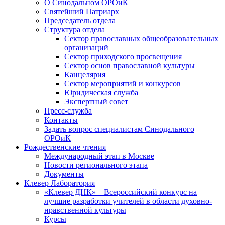
О Синодальном ОРОиК
Святейший Патриарх
Председатель отдела
Структура отдела
Сектор православных общеобразовательных
организаций
Сектор приходского просвещения
Сектор основ православной культуры
Канцелярия
Сектор мероприятий и конкурсов
Юридическая служба
Экспертный совет
Пресс-служба
Контакты
Задать вопрос специалистам Синодального
ОРОиК
Рождественские чтения
Международный этап в Москве
Новости регионального этапа
Документы
Клевер Лаборатория
«Клевер ДНК» – Всероссийский конкурс на
лучшие разработки учителей в области духовно-
нравственной культуры
Курсы