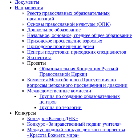
Документы
Направления
Реестр православных образовательных
организаций
Основы православной культуры (ОПК)
Дошкольное образование
Начальное, основное, среднее общее образование
Приходское просвещение взрослых
Приходское просвещение детей
Центры подготовки приходских специалистов
Экспертиза
Проекты
Образовательная Концепция Русской
Православной Церкви
Комиссия Межсоборного Присутствия по
вопросам церковного просвещения и диаконии
Межведомственные комиссии
Группа по созданию образовательных
центров
Группа по теологии
Конкурсы
Конкурс «Клевер ДНК»
Конкурс «За нравственный подвиг учителя»
Международный конкурс детского творчества
«Красота Божьего мира»