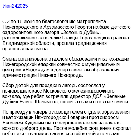
Июн
24
2025
С 3 по 16 июня по благословению митрополита
Нижегородского и Арзамасского Георгия на базе детского
оздоровительного лагеря «Зеленые Дубки»,
расположенного в поселке Галицы Гороховецкого района
Владимирской области, прошла традиционная
православная смена.
Смена организована отделом образования и катехизации
Нижегородской епархии совместно с муниципальным
центром «Надежда» и департаментом образования
администрации Нижнего Новгорода.
Сбор детей для поездки в лагерь состоялся у
пригородных касс Московского железнодорожного
вокзала, где ребят встречали директор ДОЛ «Зеленые
Дубки» Елена Шалимова, воспитатели и вожатые смены.
По приезду в лагерь руководителем отдела образования
и катехизации Нижегородской епархии протоиереем
Евгением Худиным был совершен молебен на начало
всякого доброго дела. После молебна священник окропил
ребят и сотрудников лагеря святой водой и пожелал