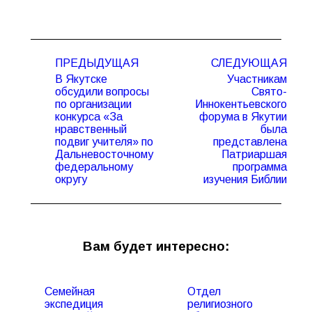
Навигация
ПРЕДЫДУЩАЯ
СЛЕДУЮЩАЯ
по
В Якутске
Участникам
записям
обсудили вопросы
Свято-
по организации
Иннокентьевского
конкурса «За
форума в Якутии
Предыдущая
Следующая
нравственный
была
запись:
запись:
подвиг учителя» по
представлена
Дальневосточному
Патриаршая
федеральному
программа
округу
изучения Библии
Вам будет интересно:
Семейная
Отдел
экспедиция
религиозного