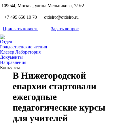
S
109044, Москва, улица Мельникова, 7/9с2
Вкон
page
Flickr
+7 495 650 10 70
otdelro@otdelro.ru
opens
page
YouT
in
opens
Прислать новость
Задать вопрос
page
new
Teleg
in
opens
wind
page
new
Отдел
in
opens
Рождественские чтения
wind
new
Клевер Лаборатория
in
wind
Документы
new
Направления
wind
Конкурсы
В Нижегородской
епархии стартовали
ежегодные
педагогические курсы
для учителей
Вы здесь: