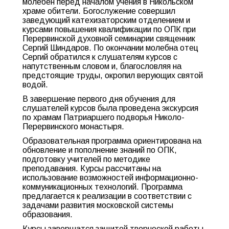
молебен перед началом учения в Никольском
храме обители. Богослужение совершил
заведующий катехизаторским отделением и
курсами повышения квалификации по ОПК при
Перервинской духовной семинарии священник
Сергий Шиндаров. По окончании молебна отец
Сергий обратился к слушателям курсов с
напутственным словом и, благословляя на
предстоящие труды, окропил верующих святой
водой.
В завершение первого дня обучения для
слушателей курсов была проведена экскурсия
по храмам Патриаршего подворья Николо-
Перервинского монастыря.
Образовательная программа ориентирована на
обновление и пополнение знаний по ОПК,
подготовку учителей по методике
преподавания. Курсы рассчитаны на
использование возможностей информационно-
коммуникационных технологий. Программа
предлагается к реализации в соответствии с
задачами развития московской системы
образования.
Курсы завершатся защитой творческой работы