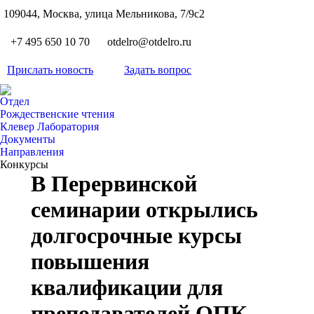
S
109044, Москва, улица Мельникова, 7/9с2
Вкон
page
Flickr
+7 495 650 10 70
otdelro@otdelro.ru
opens
page
YouT
in
opens
Прислать новость
Задать вопрос
page
new
Teleg
in
opens
wind
page
new
Отдел
in
opens
Рождественские чтения
wind
new
Клевер Лаборатория
in
wind
Документы
new
Направления
wind
Конкурсы
В Перервинской
семинарии открылись
долгосрочные курсы
повышения
квалификации для
преподавателей ОПК