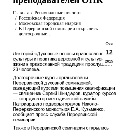
Вы здесь:
Главная
Pегиональные новости
Российская Федерация
Московская городская епархия
В Перервинской семинарии открылись
долгосрочные…
Фев
12
Лекторий «Духовные основы православной
культуры и практика церковной и культурной
2015
жизни в православной традиции» прослушают
23 человека.
Долгосрочные курсы организованы
Перервинской духовной семинарией,
заведующий курсами повышения квалификации
— священник Сергий Шиндаров, куратор курсов
— координатор методической службы
Патриаршего подворья храмов Николо-
Перервинского монастыря Е.А. Кузьменко,
сообщает пресс-служба Перервинской
семинарии.
Также в Перервинской семинарии открылись