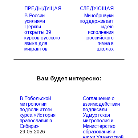
Навигация
ПРЕДЫДУЩАЯ
СЛЕДУЮЩАЯ
по
В России
Минобрнауки
записям
усилиями
поддерживает
Церкви
идею
Предыдущая
Следующая
открыты 39
исполнения
запись:
запись:
курсов русского
российского
языка для
гимна в
мигрантов
школах
Вам будет интересно:
В Тобольской
Соглашение о
митрополии
взаимодействии
подвели итоги
подписали
курса «История
Удмуртская
православия в
митрополия и
Сибири»
Министерство
29.05.2026
образования и
науки Удмуртской