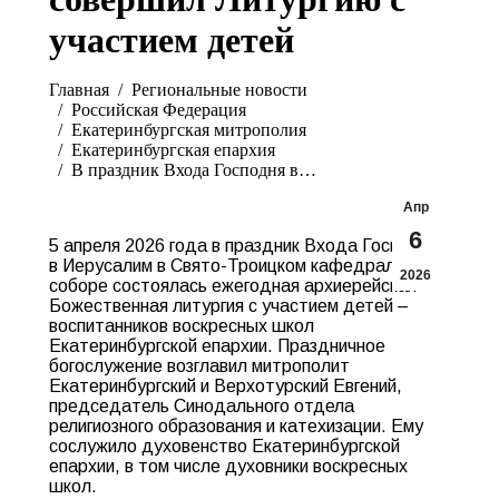
участием детей
Вы здесь:
Главная
Pегиональные новости
Российская Федерация
Екатеринбургская митрополия
Екатеринбургская епархия
В праздник Входа Господня в…
Апр
6
5 апреля 2026 года в праздник Входа Господня
в Иерусалим в Свято-Троицком кафедральном
2026
соборе состоялась ежегодная архиерейская
Божественная литургия с участием детей –
воспитанников воскресных школ
Екатеринбургской епархии. Праздничное
богослужение возглавил митрополит
Екатеринбургский и Верхотурский Евгений,
председатель Синодального отдела
религиозного образования и катехизации. Ему
сослужило духовенство Екатеринбургской
епархии, в том числе духовники воскресных
школ.