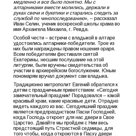
медленно и все было понятно. Мы с
алтарниками вместе молились, держали в
руках свечи и букетики и старались следить за
службой по чинопоследованию
», – рассказал
Иван Селин, ученик воскресной школы храма во
имя Архангела Михаила, г. Ревда.
Особой чести – встречи с владыкой в алтаре
удостоились алтарники-победители. Трое из
них были награждены правом ношения ораря.
Всем победителям фестиваля святой
Екатерины, несшим послушание на этой
литургии, были вручены свидетельства об
участии в архиерейском богослужении. Юным
пономарям вручал документ сам владыка.
Традиционно митрополит Евгений обратился к
детям с праздничным приветствием: «Сегодня
замечательный праздник! Порадовался – какой
красивый храм, какие красивые дети. Отрадно
видеть каждого из вас. Сегодняшний праздник
является предпразднством Пасхи Господней,
когда Господь откроет для нас двери в Свое
Царство. Давайте мы пройдем с Ним весь
предстоящий путь Страстной седмицы, для
того чтобы, когда откроются в Пасху двери