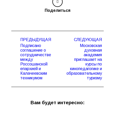
Поделиться
Навигация
ПРЕДЫДУЩАЯ
СЛЕДУЮЩАЯ
по
Подписано
Московская
записям
соглашение о
духовная
сотрудничестве
академия
между
приглашает на
Предыдущая
Следующая
Россошанской
курсы по
запись:
запись:
епархией и
кинопедагогике и
Калачеевским
образовательному
техникумом
туризму
Вам будет интересно: