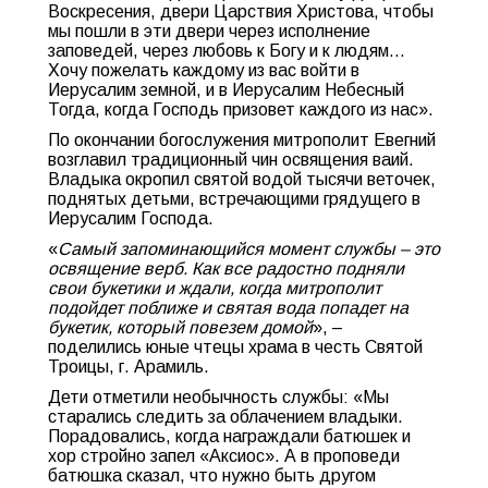
Воскресения, двери Царствия Христова, чтобы
мы пошли в эти двери через исполнение
заповедей, через любовь к Богу и к людям…
Хочу пожелать каждому из вас войти в
Иерусалим земной, и в Иерусалим Небесный
Тогда, когда Господь призовет каждого из нас».
По окончании богослужения митрополит Евегний
возглавил традиционный чин освящения ваий.
Владыка окропил святой водой тысячи веточек,
поднятых детьми, встречающими грядущего в
Иерусалим Господа.
«
Самый запоминающийся момент службы – это
освящение верб. Как все радостно подняли
свои букетики и ждали, когда митрополит
подойдет поближе и святая вода попадет на
букетик, который повезем домой
», –
поделились юные чтецы храма в честь Святой
Троицы, г. Арамиль.
Дети отметили необычность службы: «Мы
старались следить за облачением владыки.
Порадовались, когда награждали батюшек и
хор стройно запел «Аксиос». А в проповеди
батюшка сказал, что нужно быть другом