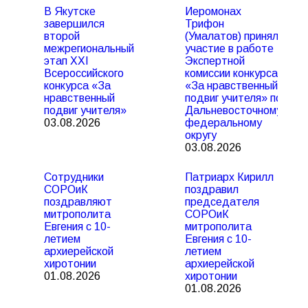
В Якутске
Иеромонах
завершился
Трифон
второй
(Умалатов) принял
межрегиональный
участие в работе
этап XXI
Экспертной
Всероссийского
комиссии конкурса
конкурса «За
«За нравственный
нравственный
подвиг учителя» по
подвиг учителя»
Дальневосточному
03.08.2026
федеральному
округу
03.08.2026
Сотрудники
Патриарх Кирилл
СОРОиК
поздравил
поздравляют
председателя
митрополита
СОРОиК
Евгения с 10-
митрополита
летием
Евгения с 10-
архиерейской
летием
хиротонии
архиерейской
01.08.2026
хиротонии
01.08.2026