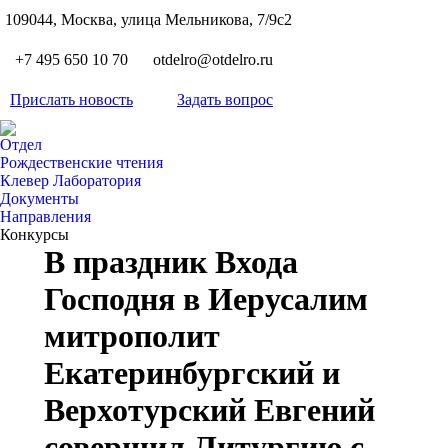
S
109044, Москва, улица Мельникова, 7/9с2
Вкон
page
Flickr
+7 495 650 10 70
otdelro@otdelro.ru
opens
page
YouT
in
opens
Прислать новость
Задать вопрос
page
new
Teleg
in
opens
wind
page
new
Отдел
in
opens
Рождественские чтения
wind
new
Клевер Лаборатория
in
wind
Документы
new
Направления
wind
Конкурсы
В праздник Входа
Господня в Иерусалим
митрополит
Екатеринбургский и
Верхотурский Евгений
совершил Литургию с