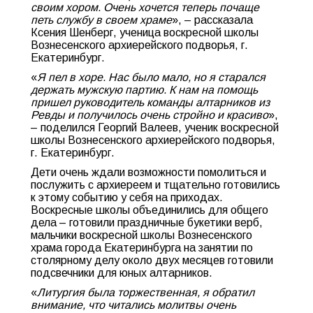
своим хором. Очень хочется теперь почаще
петь службу в своем храме
», – рассказала
Ксения Шенберг, ученица воскресной школы
Вознесенского архиерейского подворья, г.
Екатеринбург.
«
Я пел в хоре. Нас было мало, но я старался
держать мужскую партию. К нам на помощь
пришел руководитель команды алтарников из
Ревды и получилось очень стройно и красиво
»,
– поделился Георгий Валеев, ученик воскресной
школы Вознесенского архиерейского подворья,
г. Екатеринбург.
Дети очень ждали возможности помолиться и
послужить с архиереем и тщательно готовились
к этому событию у себя на приходах.
Воскресные школы объединились для общего
дела – готовили праздничные букетики верб,
мальчики воскресной школы Вознесенского
храма города Екатеринбурга на занятии по
столярному делу около двух месяцев готовили
подсвечники для юных алтарников.
«
Литургия была торжественная, я обратил
внимание, что читались молитвы очень