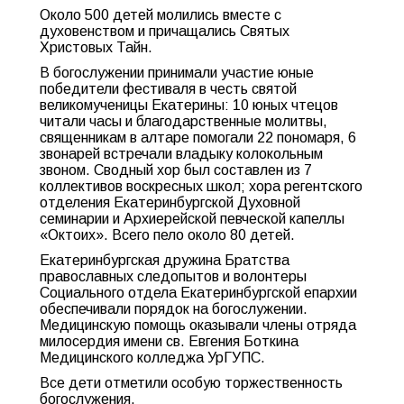
Около 500 детей молились вместе с
духовенством и причащались Святых
Христовых Тайн.
В богослужении принимали участие юные
победители фестиваля в честь святой
великомученицы Екатерины: 10 юных чтецов
читали часы и благодарственные молитвы,
священникам в алтаре помогали 22 пономаря, 6
звонарей встречали владыку колокольным
звоном. Сводный хор был составлен из 7
коллективов воскресных школ; хора регентского
отделения Екатеринбургской Духовной
семинарии и Архиерейской певческой капеллы
«Октоих». Всего пело около 80 детей.
Екатеринбургская дружина Братства
православных следопытов и волонтеры
Социального отдела Екатеринбургской епархии
обеспечивали порядок на богослужении.
Медицинскую помощь оказывали члены отряда
милосердия имени св. Евгения Боткина
Медицинского колледжа УрГУПС.
Все дети отметили особую торжественность
богослужения.