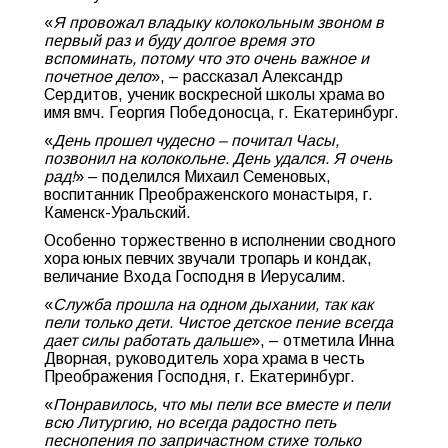
«
Я провожал владыку колокольным звоном в
первый раз и буду долгое время это
вспоминать, потому что это очень важное и
почетное дело
», – рассказал Александр
Сердитов, ученик воскресной школы храма во
имя вмч. Георгия Победоносца, г. Екатеринбург.
«
День прошел чудесно – почитал Часы,
позвонил на колокольне. День удался. Я очень
рад!
» – поделился Михаил Семеновых,
воспитанник Преображенского монастыря, г.
Каменск-Уральский.
Особенно торжественно в исполнении сводного
хора юных певчих звучали тропарь и кондак,
величание Входа Господня в Иерусалим.
«
Служба прошла на одном дыхании, так как
пели только дети. Чистое детское пение всегда
дает силы работать дальше
», – отметила Инна
Дворная, руководитель хора храма в честь
Преображения Господня, г. Екатеринбург.
«
Понравилось, что мы пели все вместе и пели
всю Литургию, но всегда радостно петь
песнопения по запричастном стихе только