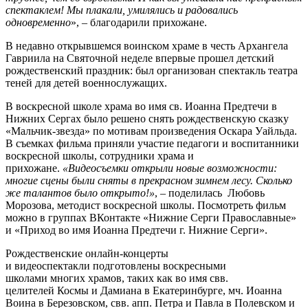
спектаклем! Мы плакали, умилялись и радовались
одновременно
», – благодарили прихожане.
В недавно открывшемся воинском храме в честь Архангела
Гавриила на Святочной неделе впервые прошел детский
рождественский праздник: был организован спектакль театра
теней для детей военнослужащих.
В воскресной школе храма во имя св. Иоанна Предтечи в
Нижних Сергах было решено снять рождественскую сказку
«Мальчик-звезда» по мотивам произведения Оскара Уайльда.
В съемках фильма приняли участие педагоги и воспитанники
воскресной школы, сотрудники храма и
прихожане.
«Видеосъемки открыли новые возможности:
многие сцены были сняты в прекрасном зимнем лесу. Сколько
же талантов было открыто!»
, – поделилась Любовь
Морозова, методист воскресной школы. Посмотреть фильм
можно в группах ВКонтакте «Нижние Серги Православные»
и «Приход во имя Иоанна Предтечи г. Нижние Серги».
Рождественские онлайн-концерты
и видеоспектакли подготовлены воскресными
школами многих храмов, таких как во имя свв.
целителей Космы и Дамиана в Екатеринбурге, мч. Иоанна
Воина в Березовском, свв. апп. Петра и Павла в Полевском и