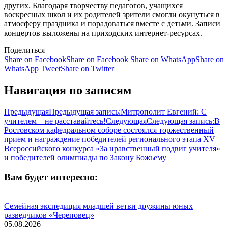
других. Благодаря творчеству педагогов, учащихся
воскресных школ и их родителей зрители смогли окунуться в
атмосферу праздника и порадоваться вместе с детьми. Записи
концертов выложены на приходских интернет-ресурсах.
Поделиться
Share on Facebook
Share on Facebook
Share on WhatsApp
Share on
WhatsApp
Tweet
Share on Twitter
Навигация по записям
Предыдущая
Предыдущая запись:
Митрополит Евгений: С
учителем – не расставайтесь!
Следующая
Следующая запись:
В
Ростовском кафедральном соборе состоялся торжественный
прием и награждение победителей регионального этапа XV
Всероссийского конкурса «За нравственный подвиг учителя»
и победителей олимпиады по Закону Божьему
Вам будет интересно:
Семейная экспедиция младшей ветви дружины юных
разведчиков «Череповец»
05.08.2026