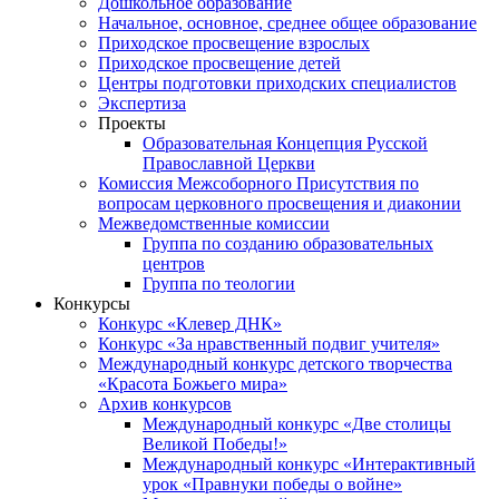
Дошкольное образование
Начальное, основное, среднее общее образование
Приходское просвещение взрослых
Приходское просвещение детей
Центры подготовки приходских специалистов
Экспертиза
Проекты
Образовательная Концепция Русской
Православной Церкви
Комиссия Межсоборного Присутствия по
вопросам церковного просвещения и диаконии
Межведомственные комиссии
Группа по созданию образовательных
центров
Группа по теологии
Конкурсы
Конкурс «Клевер ДНК»
Конкурс «За нравственный подвиг учителя»
Международный конкурс детского творчества
«Красота Божьего мира»
Архив конкурсов
Международный конкурс «Две столицы
Великой Победы!»
Международный конкурс «Интерактивный
урок «Правнуки победы о войне»