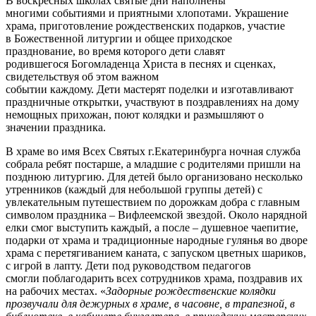
В воскресных школах святые дни наполнены
многими событиями и приятными хлопотами. Украшение
храма, приготовление рождественских подарков, участие
в Божественной литургии и общее приходское
празднование, во время которого дети славят
родившегося Богомладенца Христа в песнях и сценках,
свидетельствуя об этом важном
событии каждому. Дети мастерят поделки и изготавливают
праздничные открытки, участвуют в поздравлениях на дому
немощных прихожан, поют колядки и размышляют о
значении праздника.
В храме во имя Всех Святых г.Екатеринбурга ночная служба
собрала ребят постарше, а младшие с родителями пришли на
позднюю литургию. Для детей было организовано несколько
утренников (каждый для небольшой группы детей) с
увлекательным путешествием по дорожкам добра с главным
символом праздника – Вифлеемской звездой. Около нарядной
елки смог выступить каждый, а после – душевное чаепитие,
подарки от храма и традиционные народные гулянья во дворе
храма с перетягиванием каната, с запуском цветных шариков,
с игрой в лапту. Дети под руководством педагогов
смогли поблагодарить всех сотрудников храма, поздравив их
на рабочих местах. «
Задорные рождественские колядки
прозвучали для дежурных в храме, в часовне, в трапезной, в