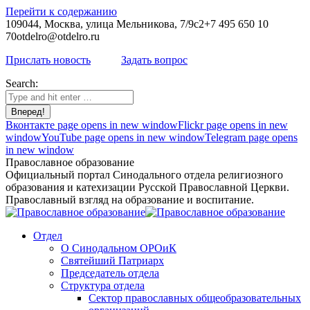
Перейти к содержанию
109044, Москва, улица Мельникова, 7/9с2
+7 495 650 10
70
otdelro@otdelro.ru
Прислать новость
Задать вопрос
Search:
Вконтакте page opens in new window
Flickr page opens in new
window
YouTube page opens in new window
Telegram page opens
in new window
Православное образование
Официальный портал Синодального отдела религиозного
образования и катехизации Русской Православной Церкви.
Православный взгляд на образование и воспитание.
Отдел
О Синодальном ОРОиК
Святейший Патриарх
Председатель отдела
Структура отдела
Сектор православных общеобразовательных