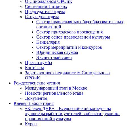
О Синодальном ОРОиК
Святейший Патриарх
Председатель отдела
Структура отдела
Сектор православных общеобразовательных
организаций
Сектор приходского просвещения
Сектор основ православной культуры
Канцелярия
Сектор мероприятий и конкурсов
Юридическая служба
Экспертный совет
Пресс-служба
Контакты
Задать вопрос специалистам Синодального
ОРОиК
Рождественские чтения
Международный этап в Москве
Новости регионального этапа
Документы
Клевер Лаборатория
«Клевер ДНК» – Всероссийский конкурс на
лучшие разработки учителей в области духовно-
нравственной культуры
Курсы