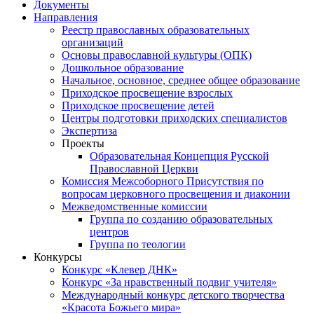
Документы
Направления
Реестр православных образовательных
организаций
Основы православной культуры (ОПК)
Дошкольное образование
Начальное, основное, среднее общее образование
Приходское просвещение взрослых
Приходское просвещение детей
Центры подготовки приходских специалистов
Экспертиза
Проекты
Образовательная Концепция Русской
Православной Церкви
Комиссия Межсоборного Присутствия по
вопросам церковного просвещения и диаконии
Межведомственные комиссии
Группа по созданию образовательных
центров
Группа по теологии
Конкурсы
Конкурс «Клевер ДНК»
Конкурс «За нравственный подвиг учителя»
Международный конкурс детского творчества
«Красота Божьего мира»