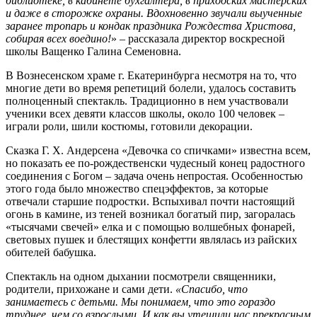
библиотеке, в кабинете бухгалтера, в приходских мастерских
и даже в сторожке охраны. Вдохновенно звучали выученные
заранее тропарь и кондак праздника Рождества Христова,
собирая всех воедино!
» – рассказала директор воскресной
школы Ващенко Галина Семеновна.
В Вознесенском храме г. Екатеринбурга несмотря на то, что
многие дети во время репетиций болели, удалось составить
полноценный спектакль. Традиционно в нем участвовали
ученики всех девяти классов школы, около 100 человек –
играли роли, шили костюмы, готовили декорации.
Сказка Г. Х. Андерсена «Девочка со спичками» известна всем,
но показать ее по-рождественски чудесный конец радостного
соединения с Богом – задача очень непростая. Особенностью
этого года было множество спецэффектов, за которые
отвечали старшие подростки. Вспыхивал почти настоящий
огонь в камине, из теней возникал богатый пир, загоралась
«тысячами свечей» елка и с помощью волшебных фонарей,
световых пушек и блестящих конфетти являлась из райских
обителей бабушка.
Спектакль на одном дыхании посмотрели священники,
родители, прихожане и сами дети.
«Спасибо, что
занимаетесь с детьми. Мы понимаем, что это гораздо
труднее, чем
со
взрослыми. И как вы утешили нас прекрасным