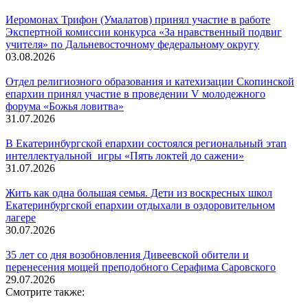
Иеромонах Трифон (Умалатов) принял участие в работе
Экспертной комиссии конкурса «За нравственный подвиг
учителя» по Дальневосточному федеральному округу
03.08.2026
Отдел религиозного образования и катехизации Скопинской
епархии принял участие в проведении V молодежного
форума «Божья ловитва»
31.07.2026
В Екатеринбургской епархии состоялся региональный этап
интеллектуальной игры «Пять локтей до сажени»
31.07.2026
Жить как одна большая семья. Дети из воскресных школ
Екатеринбургской епархии отдыхали в оздоровительном
лагере
30.07.2026
35 лет со дня возобновления Дивеевской обители и
перенесения мощей преподобного Серафима Саровского
29.07.2026
Смотрите также: