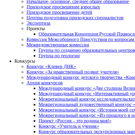
Начальное, основное, среднее общее образование
Приходское просвещение взрослых
Приходское просвещение детей
Центры подготовки приходских специалистов
Экспертиза
Проекты
Образовательная Концепция Русской Правос
Комиссия Межсоборного Присутствия по вопросам 
Межведомственные комиссии
Группа по созданию образовательных центро
Группа по теологии
Конкурсы
Конкурс «Клевер ДНК»
Конкурс «За нравственный подвиг учителя»
Международный конкурс детского творчества «Кра
Архив конкурсов
Международный конкурс «Две столицы Вели
Международный конкурс «Интерактивный уро
Межрегиональный конкурс исследовательских
Межрегиональный художественный конкурс «
Межрегиональный конкурс «История моей сем
Межрегиональный конкурс «Из прошлого в н
Проект «Россия – это родина моя!»
Конкурс «Учитель и ученик»
Конкурс образовательных экскурсионных ма