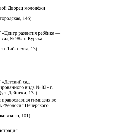
ной Дворец молодёжи
лгородская, 14б)
«Центр развития ребёнка —
 сад № 98» г. Курска
рла Либкнехта, 13)
«Детский сад
ированного вида № 83» г.
(ул. Дейнеки, 13а)
 православная гимназия во
п. Феодосия Печерского
яковского, 101)
страция