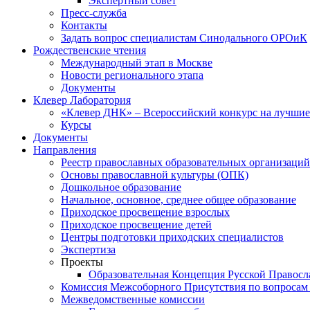
Экспертный совет
Пресс-служба
Контакты
Задать вопрос специалистам Синодального ОРОиК
Рождественские чтения
Международный этап в Москве
Новости регионального этапа
Документы
Клевер Лаборатория
«Клевер ДНК» – Всероссийский конкурс на лучшие 
Курсы
Документы
Направления
Реестр православных образовательных организаций
Основы православной культуры (ОПК)
Дошкольное образование
Начальное, основное, среднее общее образование
Приходское просвещение взрослых
Приходское просвещение детей
Центры подготовки приходских специалистов
Экспертиза
Проекты
Образовательная Концепция Русской Правос
Комиссия Межсоборного Присутствия по вопросам 
Межведомственные комиссии