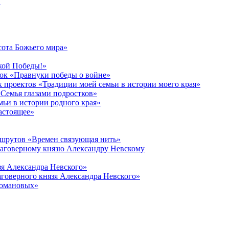
в
сота Божьего мира»
кой Победы!»
к «Правнуки победы о войне»
 проектов «Традиции моей семьи в истории моего края»
Семья глазами подростков»
ьи в истории родного края»
астоящее»
ршрутов «Времен связующая нить»
лаговерному князю Александру Невскому
зя Александра Невского»
говерного князя Александра Невского»
Романовых»