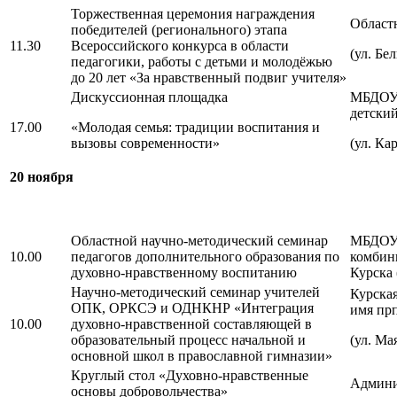
Торжественная церемония награждения
Област
победителей (регионального) этапа
11.30
Всероссийского конкурса в области
(ул. Бе
педагогики, работы с детьми и молодёжью
до 20 лет «За нравственный подвиг учителя»
Дискуссионная площадка
МБДОУ 
детский
17.00
«Молодая семья: традиции воспитания и
вызовы современности»
(ул. Ка
20 ноября
Областной научно-методический семинар
МБДОУ 
10.00
педагогов дополнительного образования по
комбин
духовно-нравственному воспитанию
Курска 
Научно-методический семинар учителей
Курская
ОПК, ОРКСЭ и ОДНКНР «Интеграция
имя пр
10.00
духовно-нравственной составляющей в
образовательный процесс начальной и
(ул. Ма
основной школ в православной гимназии»
Круглый стол «Духовно-нравственные
Админи
основы добровольчества»