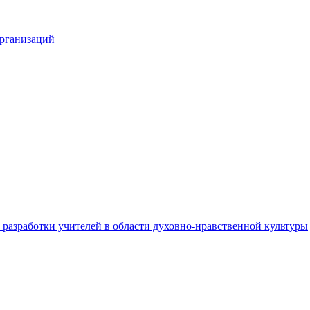
организаций
разработки учителей в области духовно-нравственной культуры