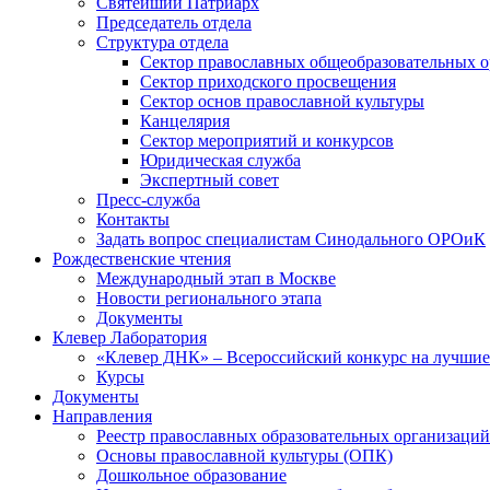
Святейший Патриарх
Председатель отдела
Структура отдела
Сектор православных общеобразовательных 
Сектор приходского просвещения
Сектор основ православной культуры
Канцелярия
Сектор мероприятий и конкурсов
Юридическая служба
Экспертный совет
Пресс-служба
Контакты
Задать вопрос специалистам Синодального ОРОиК
Рождественские чтения
Международный этап в Москве
Новости регионального этапа
Документы
Клевер Лаборатория
«Клевер ДНК» – Всероссийский конкурс на лучшие 
Курсы
Документы
Направления
Реестр православных образовательных организаций
Основы православной культуры (ОПК)
Дошкольное образование