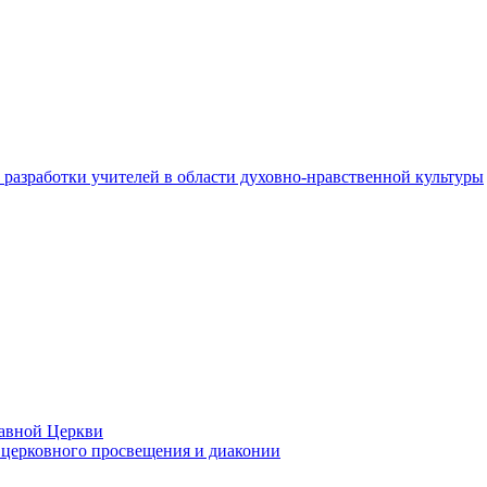
разработки учителей в области духовно-нравственной культуры
лавной Церкви
церковного просвещения и диаконии