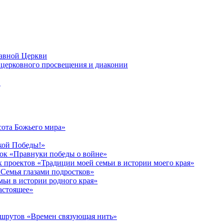
лавной Церкви
церковного просвещения и диаконии
в
сота Божьего мира»
кой Победы!»
к «Правнуки победы о войне»
 проектов «Традиции моей семьи в истории моего края»
Семья глазами подростков»
ьи в истории родного края»
астоящее»
ршрутов «Времен связующая нить»