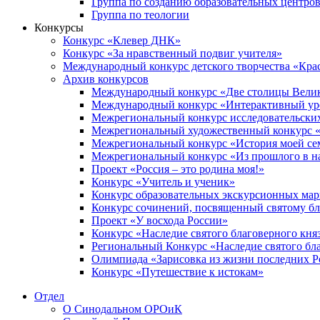
Группа по созданию образовательных центро
Группа по теологии
Конкурсы
Конкурс «Клевер ДНК»
Конкурс «За нравственный подвиг учителя»
Международный конкурс детского творчества «Кра
Архив конкурсов
Международный конкурс «Две столицы Вели
Международный конкурс «Интерактивный уро
Межрегиональный конкурс исследовательских
Межрегиональный художественный конкурс «
Межрегиональный конкурс «История моей сем
Межрегиональный конкурс «Из прошлого в н
Проект «Россия – это родина моя!»
Конкурс «Учитель и ученик»
Конкурс образовательных экскурсионных ма
Конкурс сочинений, посвященный святому б
Проект «У восхода России»
Конкурс «Наследие святого благоверного кня
Региональный Конкурс «Наследие святого бла
Олимпиада «Зарисовка из жизни последних 
Конкурс «Путешествие к истокам»
Отдел
О Синодальном ОРОиК