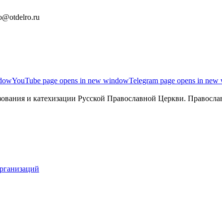
o@otdelro.ru
ndow
YouTube page opens in new window
Telegram page opens in new
ования и катехизации Русской Православной Церкви. Православ
организаций