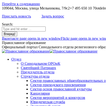
Перейти к содержанию
109044, Москва, улица Мельникова, 7/9с2
+7 495 650 10 70
otdelr
Прислать новость
Задать вопрос
Search:
Вконтакте page opens in new window
Flickr page opens in new wi
Православное образование
Официальный портал Синодального отдела религиозного образ
Отдел
О Синодальном ОРОиК
Святейший Патриарх
Председатель отдела
Структура отдела
Сектор православных общеобразовательных 
Сектор приходского просвещения
Сектор основ православной культуры
Канцелярия
Сектор мероприятий и конкурсов
Юридическая служба