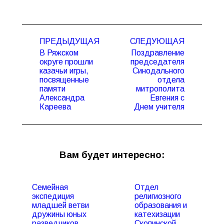
Навигация
ПРЕДЫДУЩАЯ
СЛЕДУЮЩАЯ
по
В Ряжском
Поздравление
записям
округе прошли
председателя
казачьи игры,
Синодального
Предыдущая
Следующая
посвященные
отдела
запись:
запись:
памяти
митрополита
Александра
Евгения с
Кареева
Днем учителя
Вам будет интересно:
Семейная
Отдел
экспедиция
религиозного
младшей ветви
образования и
дружины юных
катехизации
разведчиков
Скопинской