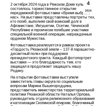
4
2 октября 2024 года в Ряжском Доме культуры
состоялось торжественное открытие
2024
передвижной фотовыставки «Время выбрало
нас». На выставке представлены портреты тех,
кто погиб, выполняя свой воинский долг в
Афганистане, Ингушетии, Осетии, Чеченской
Республике и героически погибшие участники
специальной военной операции, награжденные
орденом Мужества.
Фотовыставка реализуется в рамках проекта
«Гордость Рязанской земли – 137-й парашютно-
десантный полк» при поддержке
президентского гранта. Каждый фотопортрет
выставки — это благодарность тем, кто
защищал и продолжает защищать нашу
Родину.
На открытии фотовыставки выступили
заместитель главы округа по социальным
вопросам Марина Вышегородцева,
представитель министерства территориальной
политики Рязанской области Наталья Орлова,
руководитель отдела религиозного образования
и катехизации Скопинской епархии, благочинный