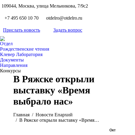
S
109044, Москва, улица Мельникова, 7/9с2
Вкон
page
Flickr
+7 495 650 10 70
otdelro@otdelro.ru
opens
page
YouT
in
opens
Прислать новость
Задать вопрос
page
new
Teleg
in
opens
wind
page
new
Отдел
in
opens
Рождественские чтения
wind
new
Клевер Лаборатория
in
wind
Документы
new
Направления
wind
Конкурсы
В Ряжске открыли
выставку «Время
выбрало нас»
Вы здесь:
Главная
Новости Епархий
В Ряжске открыли выставку «Время…
Окт