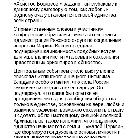
«Христос Воскресе!» задало тон глубокому и
душевному разговору о том, как любовь к
родному очагу становится основой единства
всей страны.
С приветственным словом к участникам
конференции обратилась заместитель главы
администрации Ряжского округа по социальным
вопросам Марина Вышегородцева,
подчеркнувшая значимость подобных встреч
для укрепления института семьи и сохранения
нравственных ориентиров в обществе.
Центральным событием стало выступление
епископа Скопинского и Шацкого Питирима.
Владыка особо отметил, что сила России
заключается в единстве её народа. Он
подчеркнул, что какие бы попытки ни
предпринимались для разобщения общества,
только в единстве, основанном на вере, любви и
взаимном уважении, возможно сохранить страну
и сделать её по-настоящему сильной и великой.
Архипастырь также напомнил, что подлинное
единство начинается с семьи – «малой Церкви»,
где формируются духовные основы личности и
закладываются нравственные ориентиры