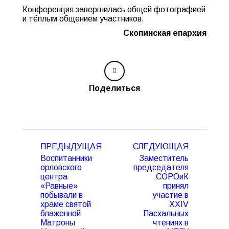
Конференция завершилась общей фотографией
и тёплым общением участников.
Скопинская епархия
Поделиться
Навигация
ПРЕДЫДУЩАЯ
СЛЕДУЮЩАЯ
по
Воспитанники
Заместитель
записям
орловского
председателя
центра
СОРОиК
«Равные»
принял
Предыдущая
Следующая
побывали в
участие в
запись:
запись:
храме святой
XXIV
блаженной
Пасхальных
Матроны
чтениях в