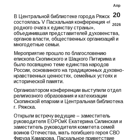
Апр
20
В Центральной библиотеке города Ряжска
состоялась V Пасхальная конференция «От
2026
родного очага к единству страны»,
объединившая представителей духовенства,
органов власти, общественных организаций и
многодетные семьи.
Мероприятие прошло по благословению
епископа Скопинского и Шацкого Питирима и
было посвящено теме единства народов
России, основанного на традиционных духовно-
нравственных ценностях, семейных устоях и
исторической памяти.
Организатором конференции выступили отдел
религиозного образования и катехизации
Скопинской епархии и Центральная библиотека
г. Ряжска.
Открыли встречу ведущие – заместитель
руководителя ЕОРОиК Екатерина Силинская и
заместитель руководителя комитета семей
воинов Отечества, мать погибшего героя СВО
Фируза Камарова. Пасхальное приветствие