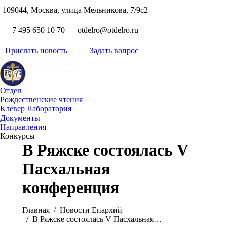
S
109044, Москва, улица Мельникова, 7/9с2
Вкон
page
Flickr
+7 495 650 10 70
otdelro@otdelro.ru
opens
page
YouT
in
opens
Прислать новость
Задать вопрос
page
new
Teleg
in
opens
wind
page
new
in
opens
wind
new
Отдел
in
wind
Рождественские чтения
new
Клевер Лаборатория
wind
Документы
Направления
Конкурсы
В Ряжске состоялась V
Пасхальная
конференция
Вы здесь:
Главная
Новости Епархий
В Ряжске состоялась V Пасхальная…