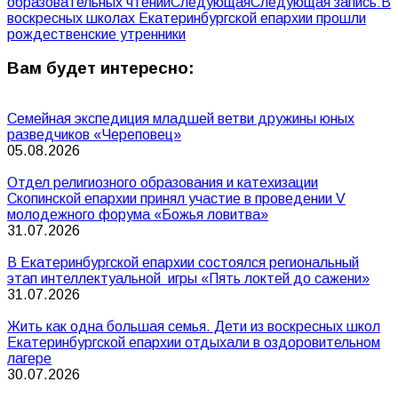
образовательных чтений
Следующая
Следующая запись:
В
воскресных школах Екатеринбургской епархии прошли
рождественские утренники
Вам будет интересно:
Семейная экспедиция младшей ветви дружины юных
разведчиков «Череповец»
05.08.2026
Отдел религиозного образования и катехизации
Скопинской епархии принял участие в проведении V
молодежного форума «Божья ловитва»
31.07.2026
В Екатеринбургской епархии состоялся региональный
этап интеллектуальной игры «Пять локтей до сажени»
31.07.2026
Жить как одна большая семья. Дети из воскресных школ
Екатеринбургской епархии отдыхали в оздоровительном
лагере
30.07.2026