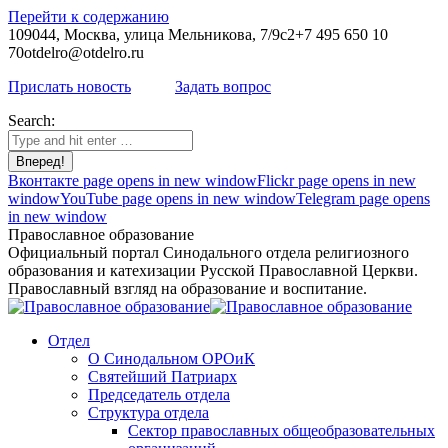
Перейти к содержанию
109044, Москва, улица Мельникова, 7/9с2
+7 495 650 10
70
otdelro@otdelro.ru
Прислать новость
Задать вопрос
Search:
Вконтакте page opens in new window
Flickr page opens in new
window
YouTube page opens in new window
Telegram page opens
in new window
Православное образование
Официальный портал Синодального отдела религиозного
образования и катехизации Русской Православной Церкви.
Православный взгляд на образование и воспитание.
Отдел
О Синодальном ОРОиК
Святейший Патриарх
Председатель отдела
Структура отдела
Сектор православных общеобразовательных