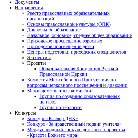
Документы
Направления
Реестр православных образовательных
организаций
Основы православной культуры (ОПК)
Дошкольное образование
Начальное, основное, среднее общее образование
Приходское просвещение взрослых
Приходское просвещение детей
Центры подготовки приходских специалистов
Экспертиза
Проекты
Образовательная Концепция Русской
Православной Церкви
Комиссия Межсоборного Присутствия по
вопросам церковного просвещения и диаконии
Межведомственные комиссии
Группа по созданию образовательных
центров
Группа по теологии
Конкурсы
Конкурс «Клевер ДНК»
Конкурс «За нравственный подвиг учителя»
Международный конкурс детского творчества
«Красота Божьего мира»