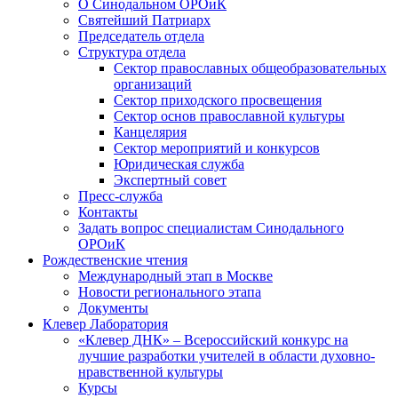
О Синодальном ОРОиК
Святейший Патриарх
Председатель отдела
Структура отдела
Сектор православных общеобразовательных
организаций
Сектор приходского просвещения
Сектор основ православной культуры
Канцелярия
Сектор мероприятий и конкурсов
Юридическая служба
Экспертный совет
Пресс-служба
Контакты
Задать вопрос специалистам Синодального
ОРОиК
Рождественские чтения
Международный этап в Москве
Новости регионального этапа
Документы
Клевер Лаборатория
«Клевер ДНК» – Всероссийский конкурс на
лучшие разработки учителей в области духовно-
нравственной культуры
Курсы