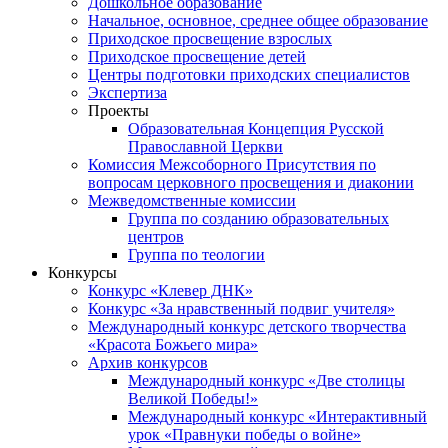
Дошкольное образование
Начальное, основное, среднее общее образование
Приходское просвещение взрослых
Приходское просвещение детей
Центры подготовки приходских специалистов
Экспертиза
Проекты
Образовательная Концепция Русской
Православной Церкви
Комиссия Межсоборного Присутствия по
вопросам церковного просвещения и диаконии
Межведомственные комиссии
Группа по созданию образовательных
центров
Группа по теологии
Конкурсы
Конкурс «Клевер ДНК»
Конкурс «За нравственный подвиг учителя»
Международный конкурс детского творчества
«Красота Божьего мира»
Архив конкурсов
Международный конкурс «Две столицы
Великой Победы!»
Международный конкурс «Интерактивный
урок «Правнуки победы о войне»