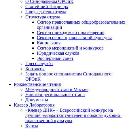
О Синодальном ОРОиК
Святейший Патриарх
Председатель отдела
Структура отдела
Сектор православных общеобразовательных
организаций
Сектор приходского просвещения
Сектор основ православной культуры
Канцелярия
Сектор мероприятий и конкурсов
Юридическая служба
Экспертный совет
Пресс-служба
Контакты
Задать вопрос специалистам Синодального
ОРОиК
Рождественские чтения
Международный этап в Москве
Новости регионального этапа
Документы
Клевер Лаборатория
«Клевер ДНК» – Всероссийский конкурс на
лучшие разработки учителей в области духовно-
нравственной культуры
Курсы