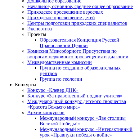
Дошкольное образование
Начальное, основное, среднее общее образование
Приходское просвещение взрослых
Приходское просвещение детей
Центры подготовки приходских специалистов
Экспертиза
Проекты
Образовательная Концепция Русской
Православной Церкви
Комиссия Межсоборного Присутствия по
вопросам церковного просвещения и диаконии
Межведомственные комиссии
Группа по созданию образовательных
центров
Группа по теологии
Конкурсы
Конкурс «Клевер ДНК»
Конкурс «За нравственный подвиг учителя»
Международный конкурс детского творчества
«Красота Божьего мира»
Архив конкурсов
Международный конкурс «Две столицы
Великой Победы!»
Международный конкурс «Интерактивный
урок «Правнуки победы о войне»