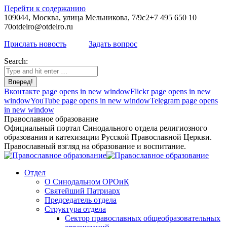
Перейти к содержанию
109044, Москва, улица Мельникова, 7/9с2
+7 495 650 10
70
otdelro@otdelro.ru
Прислать новость
Задать вопрос
Search:
Вконтакте page opens in new window
Flickr page opens in new
window
YouTube page opens in new window
Telegram page opens
in new window
Православное образование
Официальный портал Синодального отдела религиозного
образования и катехизации Русской Православной Церкви.
Православный взгляд на образование и воспитание.
Отдел
О Синодальном ОРОиК
Святейший Патриарх
Председатель отдела
Структура отдела
Сектор православных общеобразовательных