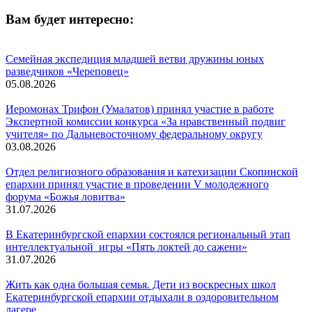
Вам будет интересно:
Семейная экспедиция младшей ветви дружины юных
разведчиков «Череповец»
05.08.2026
Иеромонах Трифон (Умалатов) принял участие в работе
Экспертной комиссии конкурса «За нравственный подвиг
учителя» по Дальневосточному федеральному округу
03.08.2026
Отдел религиозного образования и катехизации Скопинской
епархии принял участие в проведении V молодежного
форума «Божья ловитва»
31.07.2026
В Екатеринбургской епархии состоялся региональный этап
интеллектуальной игры «Пять локтей до сажени»
31.07.2026
Жить как одна большая семья. Дети из воскресных школ
Екатеринбургской епархии отдыхали в оздоровительном
лагере