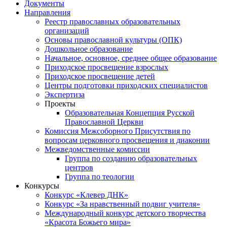
Документы
Направления
Реестр православных образовательных
организаций
Основы православной культуры (ОПК)
Дошкольное образование
Начальное, основное, среднее общее образование
Приходское просвещение взрослых
Приходское просвещение детей
Центры подготовки приходских специалистов
Экспертиза
Проекты
Образовательная Концепция Русской
Православной Церкви
Комиссия Межсоборного Присутствия по
вопросам церковного просвещения и диаконии
Межведомственные комиссии
Группа по созданию образовательных
центров
Группа по теологии
Конкурсы
Конкурс «Клевер ДНК»
Конкурс «За нравственный подвиг учителя»
Международный конкурс детского творчества
«Красота Божьего мира»