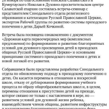
28 ноября по благословению епископа Салаватского и
Кумертауского Николая в Духовно-просветительском центре
Салаватской епархии состоялась встреча-семинар с
представителем Синодального отдела религиозного
образования и катехизации Русской Православной Церкви,
экспертом Рабочей группы по развитию системы приходского
попечения о детях Дарьей Кочкиной.
Встреча была посвящена ознакомлению с документом
«Дорожная карта первоочередных мер (комплексных
предложения) по формированию и развитию благоприятных
условий для духовного просвещения детей в приходских
общинах Русской Православной Церкви» и основными
принципами системного приходского попечения о детях и
новой логикой его развития.
Собравшимся были представлены разработки Синодального
отдела по обновленному подходу к приходскому попечению о
детях. Он касается перемены в отношении к воскресной
школе, отказу от дублирования формирования учебного
процесса по образу общеобразовательных школ и, в целом,
перемены отношения к присутствию детей на приходе,
которое связано не только с наставлением в вере, но —
развитием условий для духовной жизни ребенка,
взаимодействием членов общины, развитием инфраструктуры
и налаживанием благоприятного эмоционального фона.