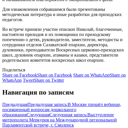
Для ознакомления собравшимся были презентованы
методическая литература и иные разработки для приходских
педагогов.
Во встрече приняли участие епископ Николай, благочинные,
настоятели приходов и их помощники по приходскому
попечению о детях, руководители, заместители, методисты и
сотрудники отделов Салаватской епархии, директора,
духовники, преподаватели Воскресных церковно-приходских
школ, духовник епархии, атаманы и казаки, представители
родительских комитетов воскресных школ епархии.
Поделиться
Share on Facebook
Share on Facebook
Share on WhatsApp
Share on
WhatsApp
Tweet
Share on Twitter
Навигация по записям
Предыдущая
Предыдущая запись:
В Москве прошёл вебинар,
посвященный вопросам дошкольного
образования
Следующая
Следующая запись:
Выступление
митрополита Меркурия на Международной региональной
Парламентской встрече, г. Смоленск