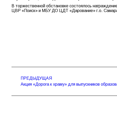
В торжественной обстановке состоялось награждение
ЦВР «Поиск» и МБУ ДО ЦДТ «Дарование» г.о. Самар
Навигация
по
ПРЕДЫДУЩАЯ
Предыдущая
записям
Акция «Дорога к храму» для выпускников образо
запись: