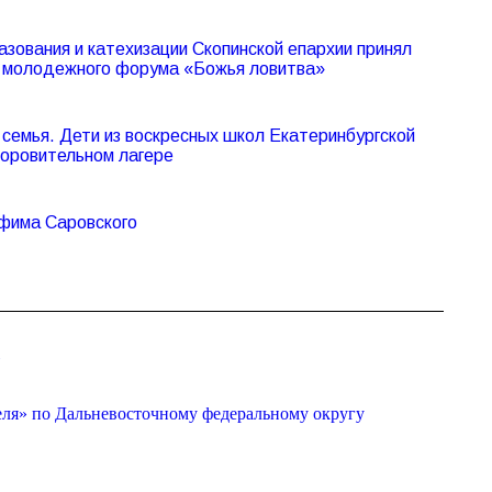
азования и катехизации Скопинской епархии принял
V молодежного форума «Божья ловитва»
семья. Дети из воскресных школ Екатеринбургской
доровительном лагере
афима Саровского
»
еля» по Дальневосточному федеральному округу