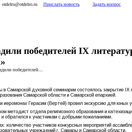
otdelro@otdelro.ru
Прислать новость
Задать вопрос
дили победителей IX литерату
а»
радили победителей…
ры в Самарской духовной семинарии состоялось закрытие I
разования Самарской области и Самарской епархией.
 иеромонах Герасим (Вертей) провел экскурсию для юных у
м методист отдела религиозного образования и катехизаци
и обратился к участникам с добрыми пожеланиями.
х: количество участников конкурсных мероприятий ассамбле
азовательных учреждений г. Самары и Самарской области.