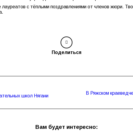
 лауреатов с тёплыми поздравлениями от членов жюри. Тв
а.
Поделиться
В Ряжском краеведче
Следующая
вательных школ Нягани
запись:
Вам будет интересно: