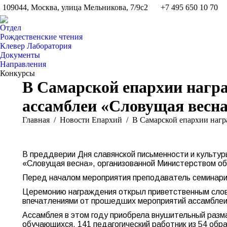
109044, Москва, улица Мельникова, 7/9с2
+7 495 650 10 70
Отдел
Рождественские чтения
Клевер Лаборатория
Документы
Направления
Конкурсы
В Самарской епархии награ
ассамблеи «Словущая весн
Вы здесь:
Главная
Новости Епархий
В Самарской епархии наг
В преддверии Дня славянской письменности и культу
«Словущая весна», организованной Министерством об
Перед началом мероприятия преподаватель семинарии
Церемонию награждения открыл приветственным слово
впечатлениями от прошедших мероприятий ассамблеи 
Ассамблея в этом году приобрела внушительный разма
обучающихся, 141 педагогический работник из 54 обр