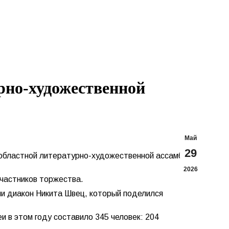
Search:
Вконтакте
Flickr
YouTu
Te
page
page
page
pa
opens
opens
opens
op
in
in
in
in
new
new
new
n
window
window
windo
w
рно-художественной
Май
29
X областной литературно-художественной ассамблеи
2026
частников торжества.
и диакон Никита Швец, который поделился
и в этом году составило 345 человек: 204