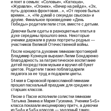
и поет в семьях: «Соловьи», «Катюша»,
«Журавли», «Огонек», «Вечер на рейде», «Эх,
путь-дорожка фронтовая…», «От героев былых
времен…», «Не думай о секундах свысока» и
другие. Финальное произведение «День
Победы» родители пели стоя, вместе с детьми.
Девочки были одеты в разноцветные платья в
духе середины прошлого века. Некоторые
ученики держали в руках портреты родных —
участников Великой Отечественной войны.
После концерта духовник гимназии протоиерей
Владимир Кузнецов выразил Лилии Бондаренко
благодарность за патриотическое воспитание
детей посредством музыки и вручил ей букет
цветов. Родители также поблагодарили
педагога за ее труд и подарили цветы.
14 мая в Саровской православной гимназии
прошел пасхальный праздник для средних и
старших классов.
Песни о Пасхе исполнили солистки гимназии
Татьяна Зинина и Мария Гусихина. Ученики 5«Б»
класса показали инсценировку притч, а девочки
из 5«А» и 5«Б» классов — задорный танец,