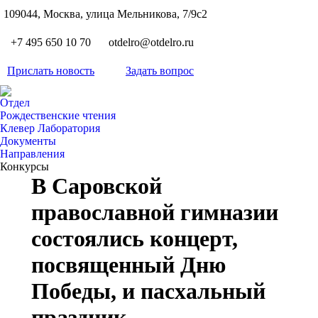
S
109044, Москва, улица Мельникова, 7/9с2
Вкон
page
Flickr
+7 495 650 10 70
otdelro@otdelro.ru
opens
page
YouT
in
opens
Прислать новость
Задать вопрос
page
new
Teleg
in
opens
wind
page
new
Отдел
in
opens
Рождественские чтения
wind
new
Клевер Лаборатория
in
wind
Документы
new
Направления
wind
Конкурсы
В Саровской
православной гимназии
состоялись концерт,
посвященный Дню
Победы, и пасхальный
праздник