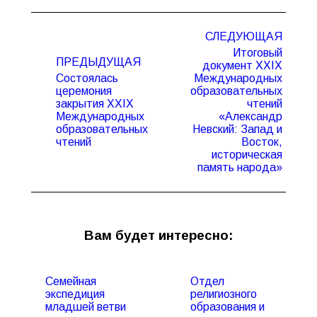
Навигация
СЛЕДУЮЩАЯ
по
Итоговый
записям
ПРЕДЫДУЩАЯ
документ XXIX
Состоялась
Международных
церемония
образовательных
закрытия XXIX
чтений
Предыдущая
Следующая
Международных
«Александр
запись:
запись:
образовательных
Невский: Запад и
чтений
Восток,
историческая
память народа»
Вам будет интересно:
Семейная
Отдел
экспедиция
религиозного
младшей ветви
образования и