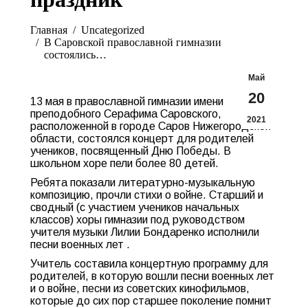
Вы здесь:
Главная
Uncategorized
В Саровской православной гимназии
состоялись…
Май
20
13 мая в православной гимназии имени
преподобного Серафима Саровского,
2021
расположенной в городе Саров Нижегородской
области, состоялся концерт для родителей
учеников, посвященный Дню Победы. В
школьном хоре пели более 80 детей.
Ребята показали литературно-музыкальную
композицию, прочли стихи о войне. Старший и
сводный (с участием учеников начальных
классов) хоры гимназии под руководством
учителя музыки Лилии Бондаренко исполнили
песни военных лет .
Учитель составила концертную программу для
родителей, в которую вошли песни военных лет
и о войне, песни из советских кинофильмов,
которые до сих пор старшее поколение помнит