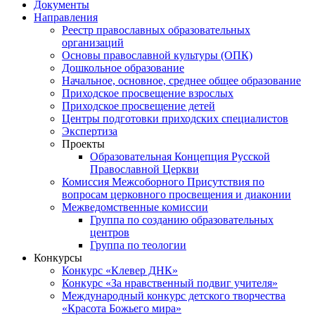
Документы
Направления
Реестр православных образовательных
организаций
Основы православной культуры (ОПК)
Дошкольное образование
Начальное, основное, среднее общее образование
Приходское просвещение взрослых
Приходское просвещение детей
Центры подготовки приходских специалистов
Экспертиза
Проекты
Образовательная Концепция Русской
Православной Церкви
Комиссия Межсоборного Присутствия по
вопросам церковного просвещения и диаконии
Межведомственные комиссии
Группа по созданию образовательных
центров
Группа по теологии
Конкурсы
Конкурс «Клевер ДНК»
Конкурс «За нравственный подвиг учителя»
Международный конкурс детского творчества
«Красота Божьего мира»