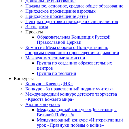
Дошкольное образование
Начальное, основное, среднее общее образование
Приходское просвещение взрослых
Приходское просвещение детей
Центры подготовки приходских специалистов
Экспертиза
Проекты
Образовательная Концепция Русской
Православной Церкви
Комиссия Межсоборного Присутствия по
вопросам церковного просвещения и диаконии
Межведомственные комиссии
Группа по созданию образовательных
центров
Группа по теологии
Конкурсы
Конкурс «Клевер ДНК»
Конкурс «За нравственный подвиг учителя»
Международный конкурс детского творчества
«Красота Божьего мира»
Архив конкурсов
Международный конкурс «Две столицы
Великой Победы!»
Международный конкурс «Интерактивный
урок «Правнуки победы о войне»