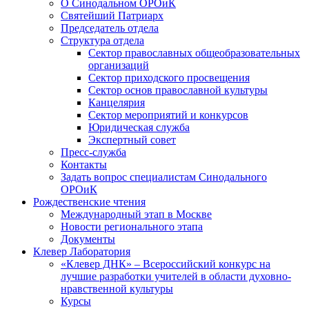
О Синодальном ОРОиК
Святейший Патриарх
Председатель отдела
Структура отдела
Сектор православных общеобразовательных
организаций
Сектор приходского просвещения
Сектор основ православной культуры
Канцелярия
Сектор мероприятий и конкурсов
Юридическая служба
Экспертный совет
Пресс-служба
Контакты
Задать вопрос специалистам Синодального
ОРОиК
Рождественские чтения
Международный этап в Москве
Новости регионального этапа
Документы
Клевер Лаборатория
«Клевер ДНК» – Всероссийский конкурс на
лучшие разработки учителей в области духовно-
нравственной культуры
Курсы