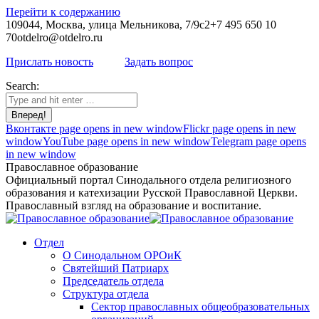
Перейти к содержанию
109044, Москва, улица Мельникова, 7/9с2
+7 495 650 10
70
otdelro@otdelro.ru
Прислать новость
Задать вопрос
Search:
Вконтакте page opens in new window
Flickr page opens in new
window
YouTube page opens in new window
Telegram page opens
in new window
Православное образование
Официальный портал Синодального отдела религиозного
образования и катехизации Русской Православной Церкви.
Православный взгляд на образование и воспитание.
Отдел
О Синодальном ОРОиК
Святейший Патриарх
Председатель отдела
Структура отдела
Сектор православных общеобразовательных