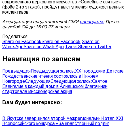
современного церковного искусства «Семейные святые»
(фойе 2-го этажа), пройдут выступления художественных
коллективов.
Аккредитация представителей СМИ
проводится
Пресс-
службой СФ до 15:00 27 января.
Поделиться
Share on Facebook
Share on Facebook
Share on
WhatsApp
Share on WhatsApp
Tweet
Share on Twitter
Навигация по записям
Предыдущая
Предыдущая запись:
XXI городские Детские
Рождественские чтения состоялись в Нижнем
Новгороде
Следующая
Следующая запись:
Святое
Евангелие в каждый дом: в Алнашском благочинии
стартовала миссионерская акция
Вам будет интересно:
В Якутске завершился второй межрегиональный этап XXI
Всероссийского конкурса «За нравственный подвиг