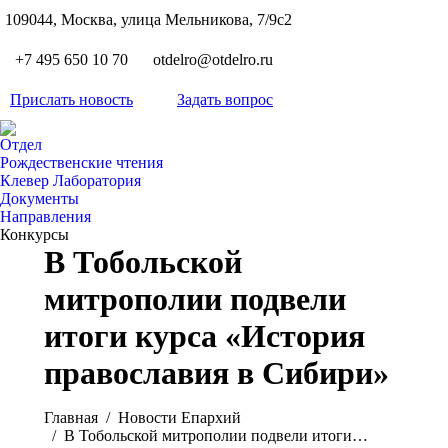
S
109044, Москва, улица Мельникова, 7/9с2
Вкон
page
Flickr
+7 495 650 10 70
otdelro@otdelro.ru
opens
page
YouT
in
opens
Прислать новость
Задать вопрос
page
new
Teleg
in
opens
wind
page
new
Отдел
in
opens
Рождественские чтения
wind
new
Клевер Лаборатория
in
wind
Документы
new
Направления
wind
Конкурсы
В Тобольской
митрополии подвели
итоги курса «История
православия в Сибири»
Вы здесь:
Главная
Новости Епархий
В Тобольской митрополии подвели итоги…