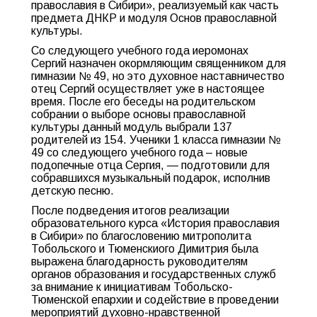
православия в Сибири», реализуемый как часть
предмета ДНКР и модуля Основ православной
культуры.
Со следующего учебного года иеромонах
Сергий назначен окормляющим священником для
гимназии № 49, но это духовное наставничество
отец Сергий осуществляет уже в настоящее
время. После его беседы на родительском
собрании о выборе основы православной
культуры данный модуль выбрали 137
родителей из 154. Ученики 1 класса гимназии №
49 со следующего учебного года – новые
подопечные отца Сергия, — подготовили для
собравшихся музыкальный подарок, исполнив
детскую песню.
После подведения итогов реализации
образовательного курса «История православия
в Сибири» по благословению митрополита
Тобольского и Тюменскиого Димитрия была
выражена благодарность руководителям
органов образования и государственных служб
за внимание к инициативам Тобольско-
Тюменской епархии и содействие в проведении
мероприятий духовно-нравственной