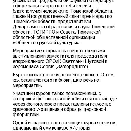
управления федеральной службы по надзору в
сфере защиты прав потребителей и
благополучия человека по Тюменской области,
главный государственный санитарный врач по
Тюменской области, представители
Департамента образования и науки Тюменской
области, ТОГИРРО и Совета Тюменской
областной общественной организации
«Общество русской культуры».
Мероприятие открылось приветственными
выступлениями заместителя председателя
епархиального ОРОиК Светланы Шутовой и
иеромонаха Сергия (Завгороднего).
Курс включает в себя несколько блоков. О том,
как реализуются эти блоки, шла речь на
мероприятии.
Участники курсов также познакомились с
авторской фотовыставкой «Лики святости», где
через фотогалерею представлены искусство
храмового украшения и образцы церковной
флористики.
Одной из важных составляющих курса является
одноименный ему конкурс «История