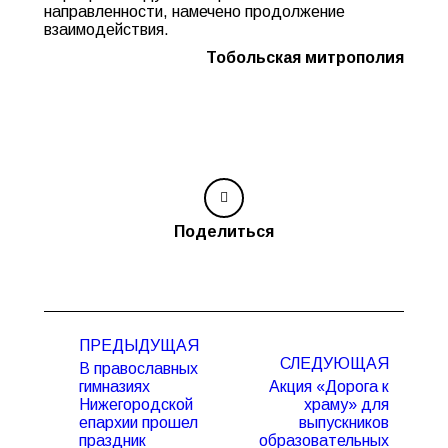
направленности, намечено продолжение
взаимодействия.
Тобольская митрополия
Поделиться
Навигация
ПРЕДЫДУЩАЯ
по
СЛЕДУЮЩАЯ
В православных
записям
гимназиях
Акция «Дорога к
Нижегородской
храму» для
Предыдущая
Следующая
епархии прошел
выпускников
запись:
запись:
праздник
образовательных