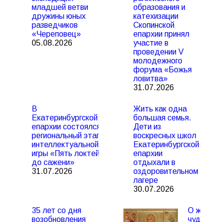
младшей ветви
образования и
дружины юных
катехизации
разведчиков
Скопинской
«Череповец»
епархии принял
05.08.2026
участие в
проведении V
молодежного
форума «Божья
ловитва»
31.07.2026
В
Жить как одна
Екатеринбургской
большая семья.
епархии состоялся
Дети из
региональный этап
воскресных школ
интеллектуальной
Екатеринбургской
игры «Пять локтей
епархии
до сажени»
отдыхали в
31.07.2026
оздоровительном
лагере
30.07.2026
35 лет со дня
О жизни 
возобновления
чудесах