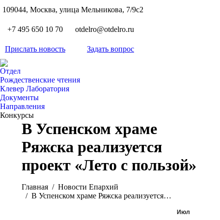
S
109044, Москва, улица Мельникова, 7/9с2
Вкон
page
Flickr
+7 495 650 10 70
otdelro@otdelro.ru
opens
page
YouT
in
opens
Прислать новость
Задать вопрос
page
new
Teleg
in
opens
wind
page
new
Отдел
in
opens
Рождественские чтения
wind
new
Клевер Лаборатория
in
wind
Документы
new
Направления
wind
Конкурсы
В Успенском храме
Ряжска реализуется
проект «Лето с пользой»
Вы здесь:
Главная
Новости Епархий
В Успенском храме Ряжска реализуется…
Июл