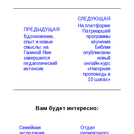
Навигация
СЛЕДУЮЩАЯ
по
На платформе
записям
ПРЕДЫДУЩАЯ
Патриаршей
Вдохновение,
программы
опыт и новые
изучения
смыслы: на
Библии
Предыдущая
Следующая
Ганиной Яме
опубликован
запись:
запись:
завершился
новый
педагогический
онлайн‑курс
интенсив
«Нагорная
проповедь в
10 шагах»
Вам будет интересно:
Семейная
Отдел
экспедиция
религиозного