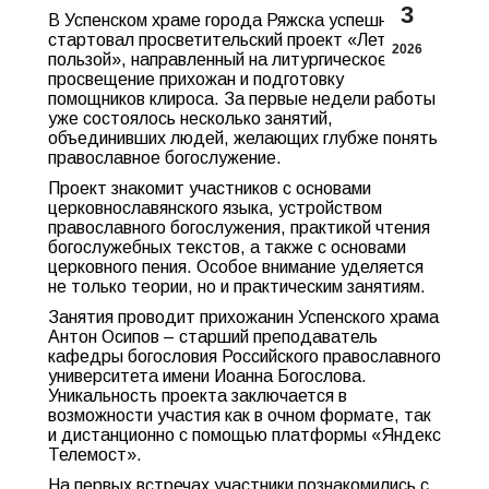
3
В Успенском храме города Ряжска успешно
стартовал просветительский проект «Лето с
2026
пользой», направленный на литургическое
просвещение прихожан и подготовку
помощников клироса. За первые недели работы
уже состоялось несколько занятий,
объединивших людей, желающих глубже понять
православное богослужение.
Проект знакомит участников с основами
церковнославянского языка, устройством
православного богослужения, практикой чтения
богослужебных текстов, а также с основами
церковного пения. Особое внимание уделяется
не только теории, но и практическим занятиям.
Занятия проводит прихожанин Успенского храма
Антон Осипов – старший преподаватель
кафедры богословия Российского православного
университета имени Иоанна Богослова.
Уникальность проекта заключается в
возможности участия как в очном формате, так
и дистанционно с помощью платформы «Яндекс
Телемост».
На первых встречах участники познакомились с