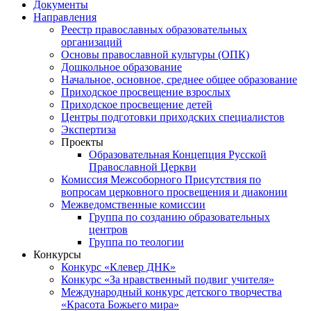
Документы
Направления
Реестр православных образовательных
организаций
Основы православной культуры (ОПК)
Дошкольное образование
Начальное, основное, среднее общее образование
Приходское просвещение взрослых
Приходское просвещение детей
Центры подготовки приходских специалистов
Экспертиза
Проекты
Образовательная Концепция Русской
Православной Церкви
Комиссия Межсоборного Присутствия по
вопросам церковного просвещения и диаконии
Межведомственные комиссии
Группа по созданию образовательных
центров
Группа по теологии
Конкурсы
Конкурс «Клевер ДНК»
Конкурс «За нравственный подвиг учителя»
Международный конкурс детского творчества
«Красота Божьего мира»