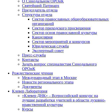
О Синодальном ОРОиК
Святейший Патриарх
Председатель отдела
Структура отдела
Сектор православных общеобразовательных
организаций
Сектор приходского просвещения
Сектор основ православной культуры
Канцелярия
Сектор мероприятий и конкурсов
Юридическая служба
Экспертный совет
Пресс-служба
Контакты
Задать вопрос специалистам Синодального
ОРОиК
Рождественские чтения
Международный этап в Москве
Новости регионального этапа
Документы
Клевер Лаборатория
«Клевер ДНК» – Всероссийский конкурс на
лучшие разработки учителей в области духовно-
нравственной культуры
Курсы