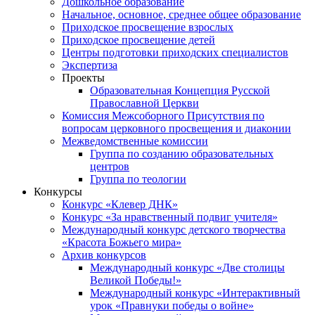
Дошкольное образование
Начальное, основное, среднее общее образование
Приходское просвещение взрослых
Приходское просвещение детей
Центры подготовки приходских специалистов
Экспертиза
Проекты
Образовательная Концепция Русской
Православной Церкви
Комиссия Межсоборного Присутствия по
вопросам церковного просвещения и диаконии
Межведомственные комиссии
Группа по созданию образовательных
центров
Группа по теологии
Конкурсы
Конкурс «Клевер ДНК»
Конкурс «За нравственный подвиг учителя»
Международный конкурс детского творчества
«Красота Божьего мира»
Архив конкурсов
Международный конкурс «Две столицы
Великой Победы!»
Международный конкурс «Интерактивный
урок «Правнуки победы о войне»