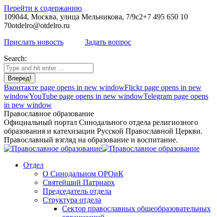
Перейти к содержанию
109044, Москва, улица Мельникова, 7/9с2
+7 495 650 10
70
otdelro@otdelro.ru
Прислать новость
Задать вопрос
Search:
Вконтакте page opens in new window
Flickr page opens in new
window
YouTube page opens in new window
Telegram page opens
in new window
Православное образование
Официальный портал Синодального отдела религиозного
образования и катехизации Русской Православной Церкви.
Православный взгляд на образование и воспитание.
Отдел
О Синодальном ОРОиК
Святейший Патриарх
Председатель отдела
Структура отдела
Сектор православных общеобразовательных