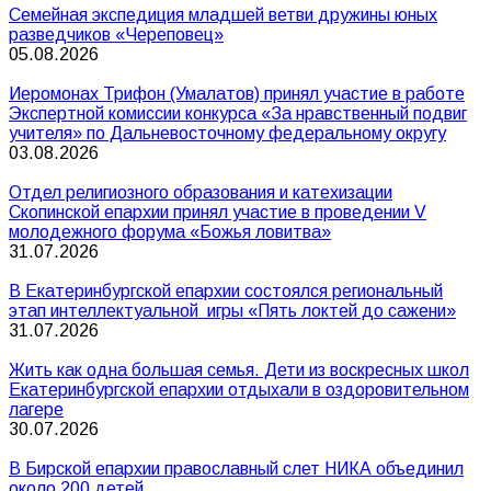
Семейная экспедиция младшей ветви дружины юных
разведчиков «Череповец»
05.08.2026
Иеромонах Трифон (Умалатов) принял участие в работе
Экспертной комиссии конкурса «За нравственный подвиг
учителя» по Дальневосточному федеральному округу
03.08.2026
Отдел религиозного образования и катехизации
Скопинской епархии принял участие в проведении V
молодежного форума «Божья ловитва»
31.07.2026
В Екатеринбургской епархии состоялся региональный
этап интеллектуальной игры «Пять локтей до сажени»
31.07.2026
Жить как одна большая семья. Дети из воскресных школ
Екатеринбургской епархии отдыхали в оздоровительном
лагере
30.07.2026
В Бирской епархии православный слет НИКА объединил
около 200 детей