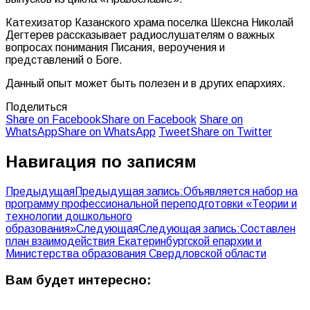
Катехизатор Казанского храма поселка Шексна Николай
Дегтерев рассказывает радиослушателям о важных
вопросах понимания Писания, вероучения и
представлений о Боге.
Данный опыт может быть полезен и в других епархиях.
Поделиться
Share on Facebook
Share on Facebook
Share on
WhatsApp
Share on WhatsApp
Tweet
Share on Twitter
Навигация по записям
Предыдущая
Предыдущая запись:
Объявляется набор на
программу профессиональной переподготовки «Теории и
технологии дошкольного
образования»
Следующая
Следующая запись:
Составлен
план взаимодействия Екатеринбургской епархии и
Министерства образования Свердловской области
Вам будет интересно: