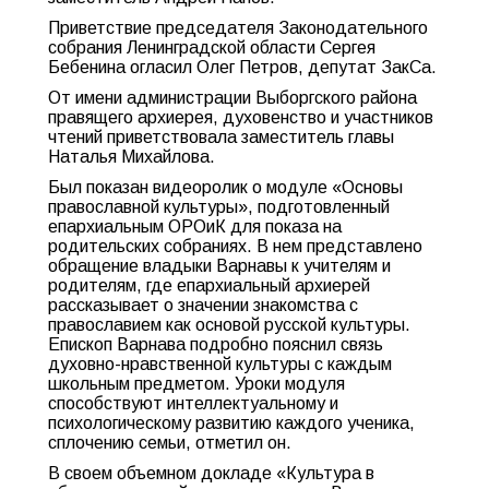
Приветствие председателя Законодательного
собрания Ленинградской области Сергея
Бебенина огласил Олег Петров, депутат ЗакСа.
От имени администрации Выборгского района
правящего архиерея, духовенство и участников
чтений приветствовала заместитель главы
Наталья Михайлова.
Был показан видеоролик о модуле «Основы
православной культуры», подготовленный
епархиальным ОРОиК для показа на
родительских собраниях. В нем представлено
обращение владыки Варнавы к учителям и
родителям, где епархиальный архиерей
рассказывает о значении знакомства с
православием как основой русской культуры.
Епископ Варнава подробно пояснил связь
духовно-нравственной культуры с каждым
школьным предметом. Уроки модуля
способствуют интеллектуальному и
психологическому развитию каждого ученика,
сплочению семьи, отметил он.
В своем объемном докладе «Культура в