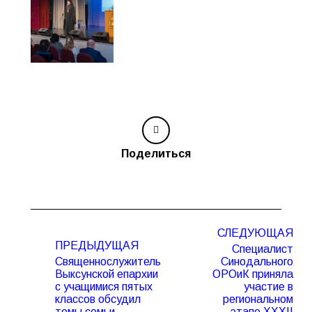
Поделиться
Навигация
СЛЕДУЮЩАЯ
по
ПРЕДЫДУЩАЯ
Специалист
записям
Священнослужитель
Синодального
Выксунской епархии
ОРОиК приняла
с учащимися пятых
участие в
классов обсудил
региональном
Предыдущая
Следующая
темы семьи,
этапе XXXII