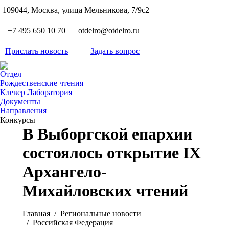
S
109044, Москва, улица Мельникова, 7/9с2
Вкон
page
Flickr
+7 495 650 10 70
otdelro@otdelro.ru
opens
page
YouT
in
opens
Прислать новость
Задать вопрос
page
new
Teleg
in
opens
wind
page
new
Отдел
in
opens
Рождественские чтения
wind
new
Клевер Лаборатория
in
wind
Документы
new
Направления
wind
Конкурсы
В Выборгской епархии
состоялось открытие IX
Архангело-
Михайловских чтений
Вы здесь:
Главная
Pегиональные новости
Российская Федерация