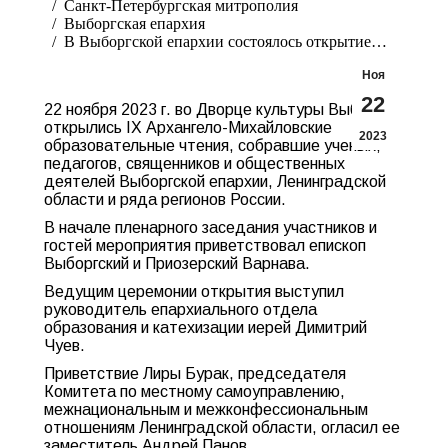
Санкт-Петербургская митрополия
Выборгская епархия
В Выборгской епархии состоялось открытие…
Ноя
22
22 ноября 2023 г. во Дворце культуры Выборга
открылись IX Архангело-Михайловские
2023
образовательные чтения, собравшие ученых,
педагогов, священников и общественных
деятелей Выборгской епархии, Ленинградской
области и ряда регионов России.
В начале пленарного заседания участников и
гостей мероприятия приветствовал епископ
Выборгский и Приозерский Варнава.
Ведущим церемонии открытия выступил
руководитель епархиального отдела
образования и катехизации иерей Димитрий
Чуев.
Приветствие Лиры Бурак, председателя
Комитета по местному самоуправлению,
межнациональным и межконфессиональным
отношениям Ленинградской области, огласил ее
заместитель Андрей Панов.