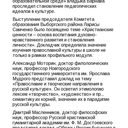
образовательной среде» владыка Варнава
проследил становление педагогических
идеалов в культуре.
Выступление председателя Комитета
образования Выборгского района Ларисы
Самченко было посвящено теме «Христианские
ценности – основа воспитания духовно-
нравственного развития и становления
личности». Докладчик определила значение
изучения православной культуры в школе не
только в рамках профильного модуля.
Александр Моторин, доктор филологических
наук, профессор Новгородского
государственного университета им. Ярослава
Мудрого представил доклад на тему
«Православие и творческие направления в
русской культуре». Он осветил этимологию
лексем «творчество», «художество» и пр.,
семантику их корней, значение их в парадигме
русской культуры.
Дмитрий Масленников, доктор философских
наук, профессор Русской христианской
гуманитарной академии им. Ф. М. Достоевского
представил доклад «Образы России будущего в