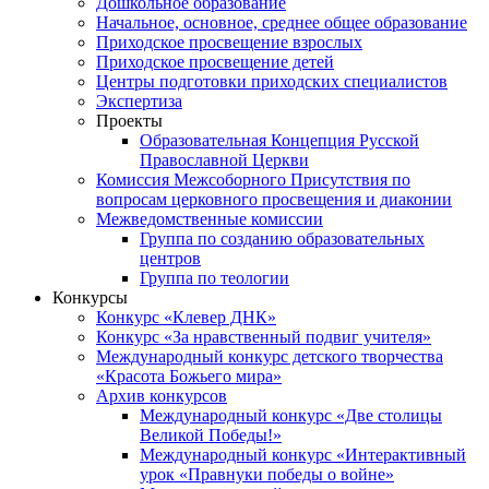
Дошкольное образование
Начальное, основное, среднее общее образование
Приходское просвещение взрослых
Приходское просвещение детей
Центры подготовки приходских специалистов
Экспертиза
Проекты
Образовательная Концепция Русской
Православной Церкви
Комиссия Межсоборного Присутствия по
вопросам церковного просвещения и диаконии
Межведомственные комиссии
Группа по созданию образовательных
центров
Группа по теологии
Конкурсы
Конкурс «Клевер ДНК»
Конкурс «За нравственный подвиг учителя»
Международный конкурс детского творчества
«Красота Божьего мира»
Архив конкурсов
Международный конкурс «Две столицы
Великой Победы!»
Международный конкурс «Интерактивный
урок «Правнуки победы о войне»