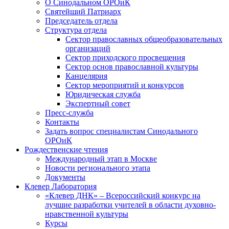
О Синодальном ОРОиК
Святейший Патриарх
Председатель отдела
Структура отдела
Сектор православных общеобразовательных
организаций
Сектор приходского просвещения
Сектор основ православной культуры
Канцелярия
Сектор мероприятий и конкурсов
Юридическая служба
Экспертный совет
Пресс-служба
Контакты
Задать вопрос специалистам Синодального
ОРОиК
Рождественские чтения
Международный этап в Москве
Новости регионального этапа
Документы
Клевер Лаборатория
«Клевер ДНК» – Всероссийский конкурс на
лучшие разработки учителей в области духовно-
нравственной культуры
Курсы