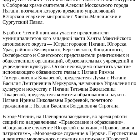
в Соборном храме святителя Алексия Московского города
Нягани, возглавил которую временно управляющий
Югорской епархией митрополит Ханты-Мансийский и
Сургутский Павел.
В работе Чтений приняли участие представители
муниципалитетов юго-западной части Ханты-Мансийского
автономного округа — Югры: городов: Нягани, Югорска,
Урая, районов Белоярского, Березовского, Кондинского,
Октябрьского и Советского; представители религиозных и
общественных организаций, образовательных учреждений и
учреждений культуры. Особо необходимо отметить участие
исполняющего обязанности главы г. Нягани Риммы
Тимергалиевны Кокаревой, председателя Думы г. Нягани
Василия Дмитриевича Меркурова, начальника Управления по
культуре и искусству г. Нягани Татьяны Васильевны
Токаревой, председателя комитета образования и науки г.
Нягани Ирины Николаевны Ерофеевой, почетного
гражданина г. Нягани Василия Богдановича Строгана.
В ходе Чтений, на Пленарном заседании, во время работы
секций по направлениям: «Православие и образование»,
«Социальное служение Югорской епархии», «Православие и
патриотизм», «Молодежное служение в Церкви. Перспективы
и развитие молодежного служения на приходах Югорской