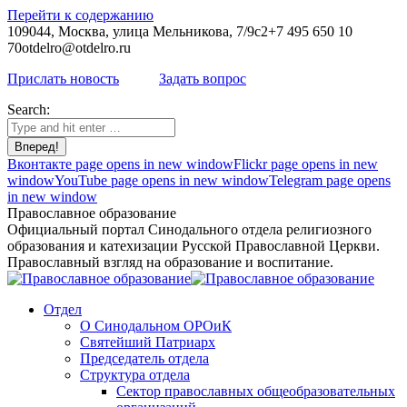
Перейти к содержанию
109044, Москва, улица Мельникова, 7/9с2
+7 495 650 10
70
otdelro@otdelro.ru
Прислать новость
Задать вопрос
Search:
Вконтакте page opens in new window
Flickr page opens in new
window
YouTube page opens in new window
Telegram page opens
in new window
Православное образование
Официальный портал Синодального отдела религиозного
образования и катехизации Русской Православной Церкви.
Православный взгляд на образование и воспитание.
Отдел
О Синодальном ОРОиК
Святейший Патриарх
Председатель отдела
Структура отдела
Сектор православных общеобразовательных