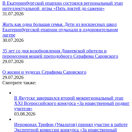
В Екатеринбургской епархии состоялся региональный этап
интеллектуальной игры «Пять локтей до сажени»
31.07.2026
Жить как одна большая семья. Дети из воскресных школ
Екатеринбургской епархии отдыхали в оздоровительном
лагере
30.07.2026
35 лет со дня возобновления Дивеевской обители и
перенесения мощей преподобного Серафима Саровского
29.07.2026
О жизни и чудесах Серафима Саровского
29.07.2026
Смотрите также:
В Якутске завершился второй межрегиональный этап
XXI Всероссийского конкурса «За нравственный подвиг
учителя»
03.08.2026
Иеромонах Трифон (Умалатов) принял участие в работе
Экспертной комиссии конкурса «За нравственный