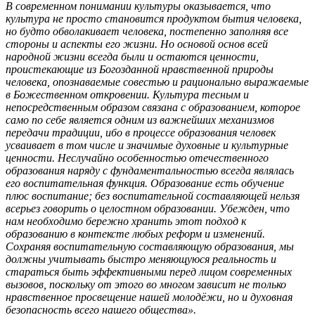
В современном понимании культуры оказывается, что
культура не просто становится продуктом бытия человека,
но будто обволакивает человека, постепенно заполняя все
стороны и аспекты его жизни. Но основой основ всей
народной жизни всегда были и остаются ценности,
проистекающие из Богозданной нравственной природы
человека, опознаваемые совестью и рационально выражаемые
в Божественном откровении. Культура тесным и
непосредственным образом связана с образованием, которое
само по себе является одним из важнейших механизмов
передачи традиции, ибо в процессе образования человек
усваивает в том числе и значимые духовные и культурные
ценности. Неслучайно особенностью отечественного
образования наряду с фундаментальностью всегда являлась
его воспитательная функция. Образование есть обучение
плюс воспитание; без воспитательной составляющей нельзя
всерьез говорить о целостном образовании. Убежден, что
нам необходимо бережно хранить этот подход к
образованию в контексте любых реформ и изменений.
Сохраняя воспитательную составляющую образования, мы
должны учитывать быстро меняющуюся реальность и
стараться быть эффективными перед лицом современных
вызовов, поскольку от этого во многом зависит не только
нравственное просвещение нашей молодёжи, но и духовная
безопасность всего нашего общества».