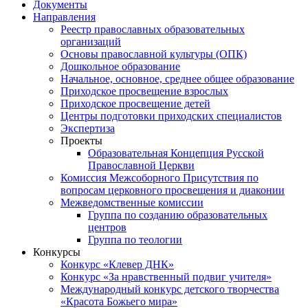
Документы
Направления
Реестр православных образовательных
организаций
Основы православной культуры (ОПК)
Дошкольное образование
Начальное, основное, среднее общее образование
Приходское просвещение взрослых
Приходское просвещение детей
Центры подготовки приходских специалистов
Экспертиза
Проекты
Образовательная Концепция Русской
Православной Церкви
Комиссия Межсоборного Присутствия по
вопросам церковного просвещения и диаконии
Межведомственные комиссии
Группа по созданию образовательных
центров
Группа по теологии
Конкурсы
Конкурс «Клевер ДНК»
Конкурс «За нравственный подвиг учителя»
Международный конкурс детского творчества
«Красота Божьего мира»