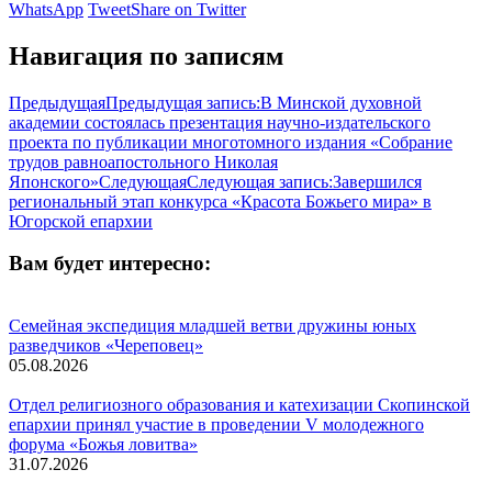
WhatsApp
Tweet
Share on Twitter
Навигация по записям
Предыдущая
Предыдущая запись:
В Минской духовной
академии состоялась презентация научно-издательского
проекта по публикации многотомного издания «Собрание
трудов равноапостольного Николая
Японского»
Следующая
Следующая запись:
Завершился
региональный этап конкурса «Красота Божьего мира» в
Югорской епархии
Вам будет интересно:
Семейная экспедиция младшей ветви дружины юных
разведчиков «Череповец»
05.08.2026
Отдел религиозного образования и катехизации Скопинской
епархии принял участие в проведении V молодежного
форума «Божья ловитва»
31.07.2026