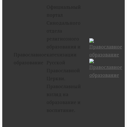
Официальный
портал
Синодального
отдела
религиозного
образования и
Православное
катехизации
образование
Русской
Православной
Церкви.
Православный
взгляд на
образование и
воспитание.