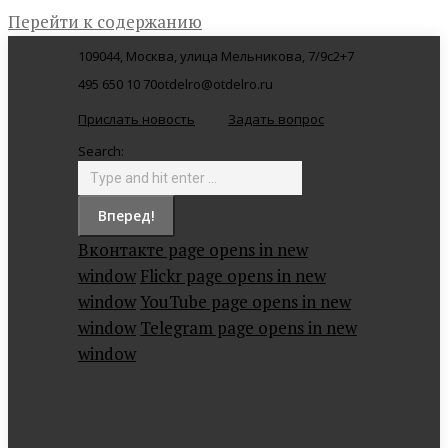
Перейти к содержанию
109044, Москва, улица Мельникова, 7/9с2
+7
495 650 10 70
otdelro@otdelro.ru
Прислать новость
Задать вопрос
Search:
Вконтакте page opens in new
window
Flickr page opens in new
window
YouTube page opens in new
window
Telegram page opens in new
window