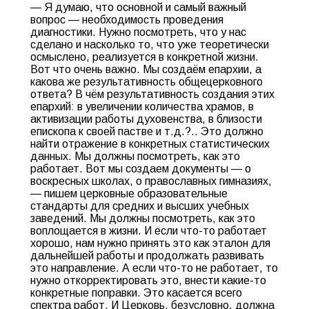
— Я думаю, что основной и самый важный
вопрос — необходимость проведения
диагностики. Нужно посмотреть, что у нас
сделано и насколько то, что уже теоретически
осмыслено, реализуется в конкретной жизни.
Вот что очень важно. Мы создаём епархии, а
какова же результативность общецерковного
ответа? В чём результативность создания этих
епархий: в увеличении количества храмов, в
активизации работы духовенства, в близости
епископа к своей пастве и т.д.?.. Это должно
найти отражение в конкретных статистических
данных. Мы должны посмотреть, как это
работает. Вот мы создаем документы — о
воскресных школах, о православных гимназиях,
— пишем церковные образовательные
стандарты для средних и высших учебных
заведений. Мы должны посмотреть, как это
воплощается в жизни. И если что-то работает
хорошо, нам нужно принять это как эталон для
дальнейшей работы и продолжать развивать
это направление. А если что-то не работает, то
нужно откорректировать это, внести какие-то
конкретные поправки. Это касается всего
спектра работ. И Церковь, безусловно, должна