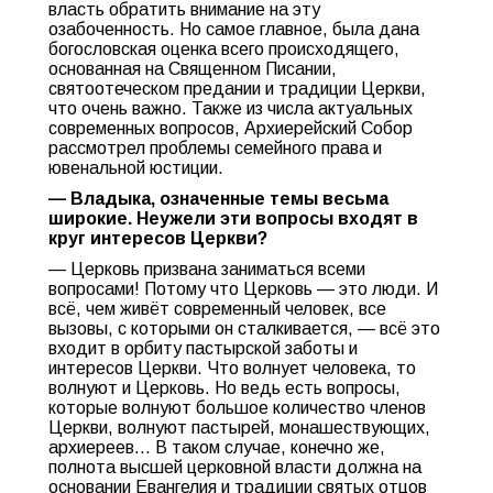
власть обратить внимание на эту
озабоченность. Но самое главное, была дана
богословская оценка всего происходящего,
основанная на Священном Писании,
святоотеческом предании и традиции Церкви,
что очень важно. Также из числа актуальных
современных вопросов, Архиерейский Собор
рассмотрел проблемы семейного права и
ювенальной юстиции.
— Владыка, означенные темы весьма
широкие. Неужели эти вопросы входят в
круг интересов Церкви?
— Церковь призвана заниматься всеми
вопросами! Потому что Церковь — это люди. И
всё, чем живёт современный человек, все
вызовы, с которыми он сталкивается, — всё это
входит в орбиту пастырской заботы и
интересов Церкви. Что волнует человека, то
волнуют и Церковь. Но ведь есть вопросы,
которые волнуют большое количество членов
Церкви, волнуют пастырей, монашествующих,
архиереев… В таком случае, конечно же,
полнота высшей церковной власти должна на
основании Евангелия и традиции святых отцов