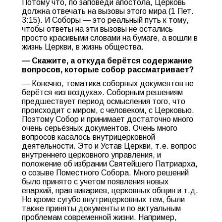
Потому что, по заповеди апостола, Церковь
должна отвечать на вызовы этого мира (1 Пет.
3:15). И Cоборы — это реальный путь к тому,
чтобы ответы на эти вызовы не остались
просто красивыми словами на бумаге, а вошли в
жизнь Церкви, в жизнь общества.
— Скажите, а откуда берётся содержание
вопросов, которые собор рассматривает?
— Конечно, тематика соборных документов не
берётся «из воздуха». Соборным решениям
предшествует период осмысления того, что
происходит с миром, с человеком, с Церковью.
Поэтому Собор и принимает достаточно много
очень серьёзных документов. Очень много
вопросов касалось внутрицерковной
деятельности. Это и Устав Церкви, т.е. вопрос
внутреннего церковного управления, и
положение об избрании Святейшего Патриарха,
о созыве Поместного Собора. Много решений
было принято с учетом появления новых
епархий, прав викариев, церковных общин и т.д.
Но кроме сугубо внутрицерковных тем, были
также приняты документы и по актуальным
проблемам современной жизни. Например,