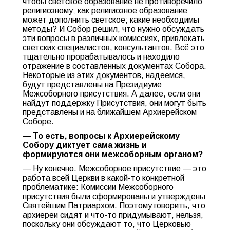
чтобы светское образование не противоречило
религиозному; как религиозное образование
может дополнить светское; какие необходимы
методы? И Собор решил, что нужно обсуждать
эти вопросы в различных комиссиях, привлекать
светских специалистов, консультантов. Всё это
тщательно прорабатывалось и находило
отражение в составленных документах Собора.
Некоторые из этих документов, надеемся,
будут представлены на Президиуме
Межсоборного присутствия. А далее, если они
найдут поддержку Присутствия, они могут быть
представлены и на ближайшем Архиерейском
Соборе.
— То есть, вопросы к Архиерейскому
Собору диктует сама жизнь и
формируются они межсоборным органом?
— Ну конечно. Межсоборное присутствие — это
работа всей Церкви в какой-то конкретной
проблематике: Комиссии Межсоборного
присутствия были сформированы и утверждены
Святейшим Патриархом. Поэтому говорить, что
архиереи сидят и что-то придумывают, нельзя,
поскольку они обсуждают то, что Церковью