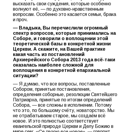
высказать свои суждения, которые особенно
волнуют её, — по духовно-нравственным
вопросам. Особенно это касается семьи, брака
и проч.
— Владыка, Вы перечислили огромный
спектр вопросов, которые принимались на
Соборе, и говорили о воплощении этой
теоретической базы в конкретной жизни
Церкви. А скажите, на Вашей практике
какая часть из постановлений
Архиерейского Собора 2013 года всё-таки
оказалась наиболее сложной для
воплощения в конкретной епархиальной
ситуации?
— Я думаю, что все вопросы, поставленные
Собором, принятые постановления,
определения соборные, резолюции Святейшего
Патриарха, принятые по итогам определений
Собора, — все сложны в исполнении. Потому
что это, по большому счёту, новаторство. Мы
не отрабатываем старое, мы создаём всё
новое. И это полностью соответствует
евангельской природе Церкви и Делу Божию в
мире сем:
«Се творю все новое»
, — говорит