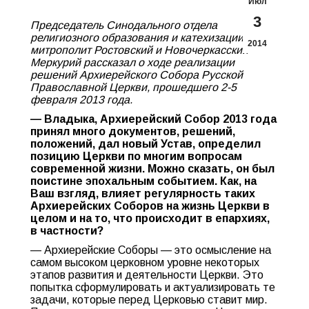
Июл
3
Председатель Синодального отдела
религиозного образования и катехизации
2014
митрополит Ростовский и Новочеркасский
Меркурий рассказал о ходе реализации
решений Архиерейского Собора Русской
Православной Церкви, прошедшего 2-5
февраля 2013 года.
— Владыка, Архиерейский Собор 2013 года
принял много документов, решений,
положений, дал новый Устав, определил
позицию Церкви по многим вопросам
современной жизни. Можно сказать, он был
поистине эпохальным событием. Как, на
Ваш взгляд, влияет регулярность таких
Архиерейских Cоборов на жизнь Церкви в
целом и на то, что происходит в епархиях,
в частности?
— Архиерейские Cоборы — это осмысление на
самом высоком церковном уровне некоторых
этапов развития и деятельности Церкви. Это
попытка сформулировать и актуализировать те
задачи, которые перед Церковью ставит мир.