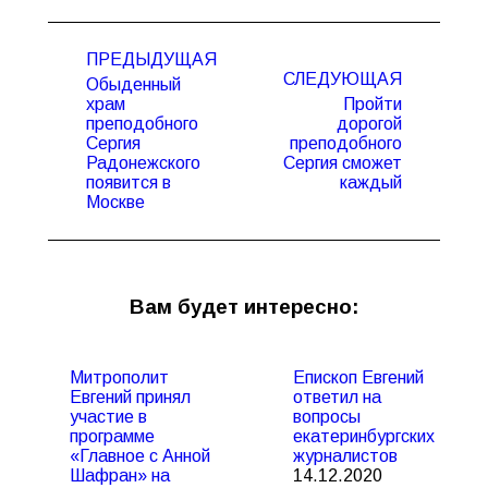
Навигация
ПРЕДЫДУЩАЯ
по
СЛЕДУЮЩАЯ
Обыденный
записям
храм
Пройти
преподобного
дорогой
Предыдущая
Следующая
Сергия
преподобного
запись:
запись:
Радонежского
Сергия сможет
появится в
каждый
Москве
Вам будет интересно:
Митрополит
Епископ Евгений
Евгений принял
ответил на
участие в
вопросы
программе
екатеринбургских
«Главное с Анной
журналистов
Шафран» на
14.12.2020