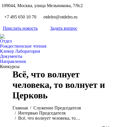
S
109044, Москва, улица Мельникова, 7/9с2
Вкон
page
Flickr
+7 495 650 10 70
otdelro@otdelro.ru
opens
page
YouT
in
opens
Прислать новость
Задать вопрос
page
new
Teleg
in
opens
wind
page
new
Отдел
in
opens
Рождественские чтения
wind
new
Клевер Лаборатория
in
wind
Документы
new
Направления
wind
Конкурсы
Всё, что волнует
человека, то волнует и
Церковь
Вы здесь:
Главная
Служение Председателя
Интервью Председателя
Всё, что волнует человека, то…