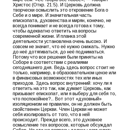
Христос (Откр. 21:5). И Церковь должна
творчески осмыслить это откровение Бога о
Себе и о мире. И значительная часть
епископата, духовенства и мирян, конечно, не
всегда понимает и не всегда готова к тому,
чтобы адекватно ответить на вопросы
современной жизни. И планка этой
деятельности установлена очень высоко. И
совсем не значит, что её нужно снижать. Нужно
до неё дотягиваться, до неё подниматься.
Потому что все решения были приняты на
Соборе в соответствии с реалиями
сегодняшнего дня. Ведь здесь вопрос стоит не
только, например, в образовательном цензе или
в финансовых возможностях тех или иных
приходов. Здесь вопрос внутренний: хочу ли я
ответить на это так, как думает Церковь, как
призывает епископат, или я выберу для себя то,
что поспокойнее?.. Вот этот «духовный»
изоляционизм не правилен, он не должен быть
свойственен Церкви. Член Церкви не может
себя изолировать от того, что в ней
происходит. Прежде всего, это духовное
осмысление тех вопросов, которые обсуждал