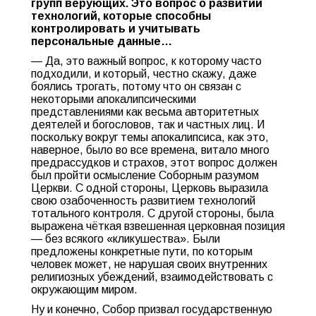
групп верующих. Это вопрос о развитии
технологий, которые способны
контролировать и учитывать
персональные данные…
— Да, это важный вопрос, к которому часто
подходили, и который, честно скажу, даже
боялись трогать, потому что он связан с
некоторыми апокалипсическими
представлениями как весьма авторитетных
деятелей и богословов, так и частных лиц. И
поскольку вокруг темы апокалипсиса, как это,
наверное, было во все времена, витало много
предрассудков и страхов, этот вопрос должен
был пройти осмысление Соборным разумом
Церкви. С одной стороны, Церковь выразила
свою озабоченность развитием технологий
тотального контроля. С другой стороны, была
выражена чёткая взвешенная церковная позиция
— без всякого «кликушества». Были
предложены конкретные пути, по которым
человек может, не нарушая своих внутренних
религиозных убеждений, взаимодействовать с
окружающим миром.
Ну и конечно, Собор призвал государственную