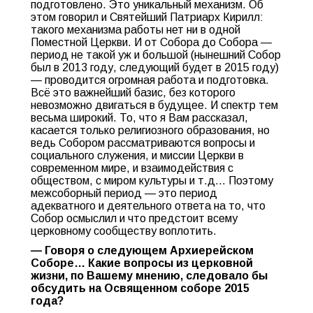
подготовлено. Это уникальный механизм. Об
этом говорил и Святейший Патриарх Кирилл:
такого механизма работы нет ни в одной
Поместной Церкви. И от Собора до Собора —
период не такой уж и большой (нынешний Собор
был в 2013 году, следующий будет в 2015 году)
— проводится огромная работа и подготовка.
Всё это важнейший базис, без которого
невозможно двигаться в будущее. И спектр тем
весьма широкий. То, что я Вам рассказал,
касается только религиозного образования, но
ведь Собором рассматриваются вопросы и
социального служения, и миссии Церкви в
современном мире, и взаимодействия с
обществом, с миром культуры и т.д… Поэтому
межсоборный период — это период
адекватного и деятельного ответа на то, что
Собор осмыслил и что предстоит всему
церковному сообществу воплотить.
— Говоря о следующем Архиерейском
Соборе… Какие вопросы из церковной
жизни, по Вашему мнению, следовало бы
обсудить на Освященном соборе 2015
года?