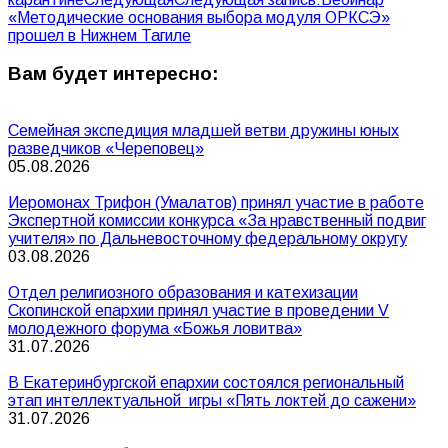
«Методические основания выбора модуля ОРКСЭ»
прошел в Нижнем Тагиле
Вам будет интересно:
Семейная экспедиция младшей ветви дружины юных
разведчиков «Череповец»
05.08.2026
Иеромонах Трифон (Умалатов) принял участие в работе
Экспертной комиссии конкурса «За нравственный подвиг
учителя» по Дальневосточному федеральному округу
03.08.2026
Отдел религиозного образования и катехизации
Скопинской епархии принял участие в проведении V
молодежного форума «Божья ловитва»
31.07.2026
В Екатеринбургской епархии состоялся региональный
этап интеллектуальной игры «Пять локтей до сажени»
31.07.2026