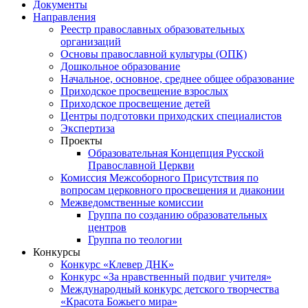
Документы
Направления
Реестр православных образовательных
организаций
Основы православной культуры (ОПК)
Дошкольное образование
Начальное, основное, среднее общее образование
Приходское просвещение взрослых
Приходское просвещение детей
Центры подготовки приходских специалистов
Экспертиза
Проекты
Образовательная Концепция Русской
Православной Церкви
Комиссия Межсоборного Присутствия по
вопросам церковного просвещения и диаконии
Межведомственные комиссии
Группа по созданию образовательных
центров
Группа по теологии
Конкурсы
Конкурс «Клевер ДНК»
Конкурс «За нравственный подвиг учителя»
Международный конкурс детского творчества
«Красота Божьего мира»