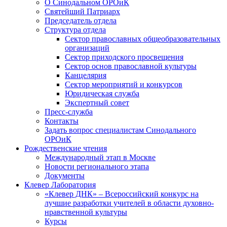
О Синодальном ОРОиК
Святейший Патриарх
Председатель отдела
Структура отдела
Сектор православных общеобразовательных
организаций
Сектор приходского просвещения
Сектор основ православной культуры
Канцелярия
Сектор мероприятий и конкурсов
Юридическая служба
Экспертный совет
Пресс-служба
Контакты
Задать вопрос специалистам Синодального
ОРОиК
Рождественские чтения
Международный этап в Москве
Новости регионального этапа
Документы
Клевер Лаборатория
«Клевер ДНК» – Всероссийский конкурс на
лучшие разработки учителей в области духовно-
нравственной культуры
Курсы