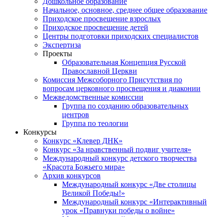
Дошкольное образование
Начальное, основное, среднее общее образование
Приходское просвещение взрослых
Приходское просвещение детей
Центры подготовки приходских специалистов
Экспертиза
Проекты
Образовательная Концепция Русской
Православной Церкви
Комиссия Межсоборного Присутствия по
вопросам церковного просвещения и диаконии
Межведомственные комиссии
Группа по созданию образовательных
центров
Группа по теологии
Конкурсы
Конкурс «Клевер ДНК»
Конкурс «За нравственный подвиг учителя»
Международный конкурс детского творчества
«Красота Божьего мира»
Архив конкурсов
Международный конкурс «Две столицы
Великой Победы!»
Международный конкурс «Интерактивный
урок «Правнуки победы о войне»