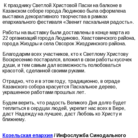
К празднику Светлой Христовой Пасхи на балконе в
Казанском соборе города Людиново была оформлена
выставка декоративного творчества в рамках
епархиального фестиваля «Звенит пасхальная радость».
Работы на выставку были доставлены в конце марта из
22 организаций города Людиново, Хвастовичского района,
города Жиздры и села Овсорок Жиздринского района.
Благодарим всех участников, кто к Светлому Христову
Воскресению постарался, вложил в свои работы кусочек
души, и тем самым дал возможность полюбоваться
красотой, сделанной своими руками.
Отрадно, что и в этом году, традиционно, в ограде
Казанского собора красуется Пасхальное дерево,
украшенное работами прошлых лет.
Будем верить, что радость Великого Дня долго будет
теплиться в сердцах людей, укрепит нас всех в Вере,
даст Надежду на лучшее, даст Любовь ко Христу и
ближнему.
Козельская епархия
/ Инфослужба Синодального