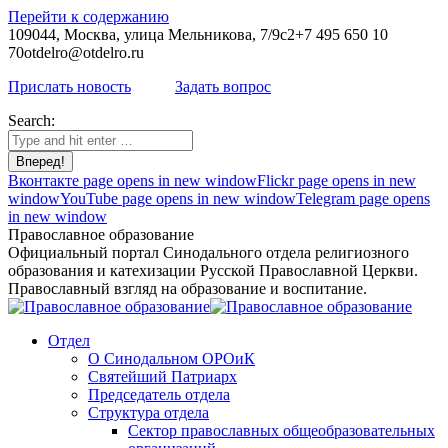
Перейти к содержанию
109044, Москва, улица Мельникова, 7/9с2
+7 495 650 10
70
otdelro@otdelro.ru
Прислать новость
Задать вопрос
Search:
Вконтакте page opens in new window
Flickr page opens in new
window
YouTube page opens in new window
Telegram page opens
in new window
Православное образование
Официальный портал Синодального отдела религиозного
образования и катехизации Русской Православной Церкви.
Православный взгляд на образование и воспитание.
Отдел
О Синодальном ОРОиК
Святейший Патриарх
Председатель отдела
Структура отдела
Сектор православных общеобразовательных