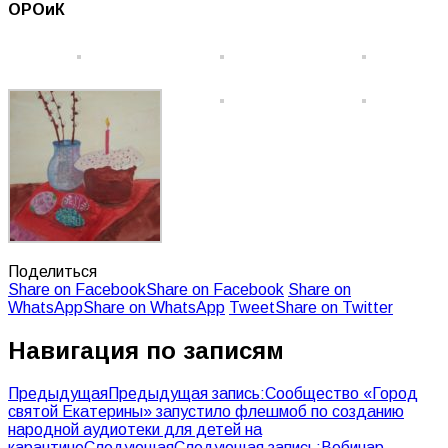
ОРОиК
Поделиться
Share on Facebook
Share on Facebook
Share on
WhatsApp
Share on WhatsApp
Tweet
Share on Twitter
Навигация по записям
Предыдущая
Предыдущая запись:
Сообщество «Город
святой Екатерины» запустило флешмоб по созданию
народной аудиотеки для детей на
карантине
Следующая
Следующая запись:
Вебинар