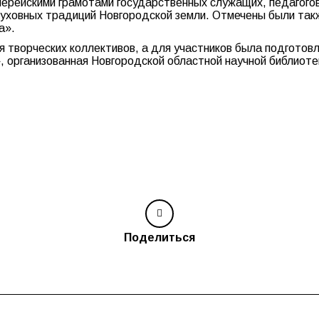
рейскими грамотами государственных служащих, педагогов,
 духовных традиций Новгородской земли. Отмечены были та
а».
 творческих коллективов, а для участников была подготов
, организованная Новгородской областной научной библиот
Поделиться