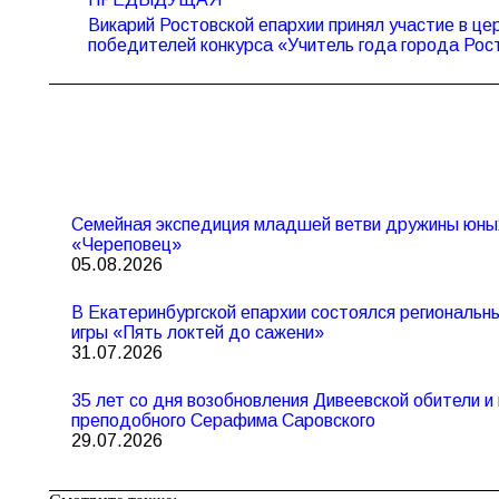
по
Викарий Ростовской епархии принял участие в ц
Предыдущая
записям
победителей конкурса «Учитель года города Рос
запись:
Семейная экспедиция младшей ветви дружины юны
«Череповец»
05.08.2026
В Екатеринбургской епархии состоялся региональ
игры «Пять локтей до сажени»
31.07.2026
35 лет со дня возобновления Дивеевской обители 
преподобного Серафима Саровского
29.07.2026