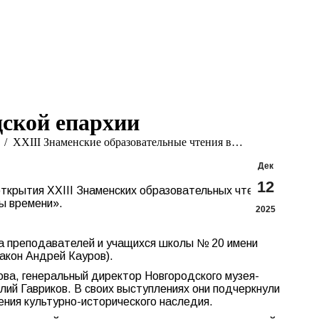
Search:
Вконтакте
Flickr
YouTu
Te
page
page
page
pa
opens
opens
opens
op
in
in
in
in
new
new
new
n
window
window
windo
w
дской епархии
XXIII Знаменские образовательные чтения в…
Дек
12
ткрытия XXIII Знаменских образовательных чтений.
ы времени».
2025
ва преподавателей и учащихся школы № 20 имени
акон Андрей Кауров).
ва, генеральный директор Новгородского музея-
ий Гавриков. В своих выступлениях они подчеркнули
ения культурно-исторического наследия.