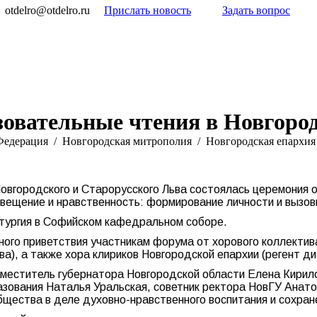
otdelro@otdelro.ru
Прислать новость
Задать вопрос
зовательные чтения в Новгоро
Федерация
Новгородская митрополия
Новгородская епархия
овгородского и Старорусского Льва состоялась церемония о
свещение и нравственность: формирование личности и вызов
тургия в Софийском кафедральном соборе.
ного приветствия участникам форума от хорового коллекти
а), а также хора клириков Новгородской епархии (регент ди
аместитель губернатора Новгородской области Елена Кирило
зования Наталья Уральская, советник ректора НовГУ Анатол
бщества в деле духовно-нравственного воспитания и сохран