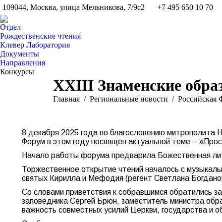
109044, Москва, улица Мельникова, 7/9с2
+7 495 650 10 70
Отдел
Рождественские чтения
Клевер Лаборатория
Документы
Направления
Конкурсы
XXIII Знаменские обра
Вы здесь:
Главная
Pегиональные новости
Российская 
8 декабря 2025 года по благословению митрополита Н
Форум в этом году посвящен актуальной теме – «Про
Начало работы форума предварила Божественная ли
Торжественное открытие чтений началось с музыкаль
святых Кирилла и Мефодия (регент Светлана Богданов
Со словами приветствия к собравшимся обратились з
заповедника Сергей Брюн, заместитель министра обра
важность совместных усилий Церкви, государства и о