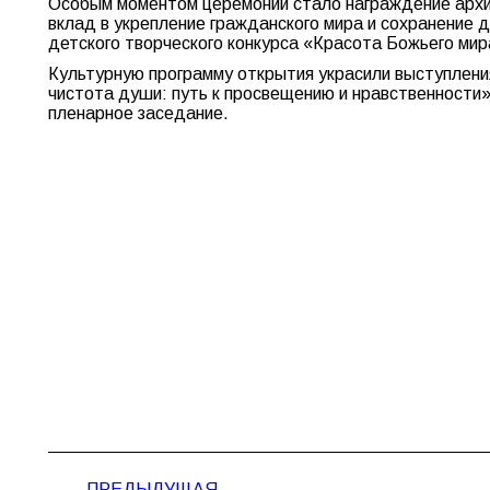
Особым моментом церемонии стало награждение архие
вклад в укрепление гражданского мира и сохранение
детского творческого конкурса «Красота Божьего мир
Культурную программу открытия украсили выступления
чистота души: путь к просвещению и нравственности»
пленарное заседание.
Навигация
ПРЕДЫДУЩАЯ