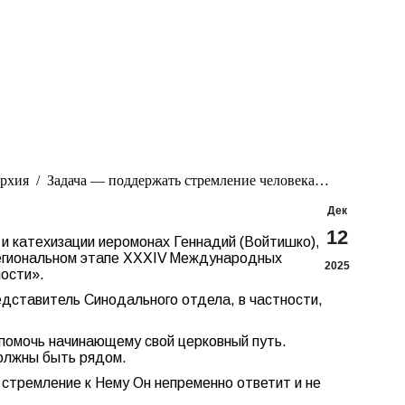
Search:
Вконтакте
Flickr
YouTu
Te
page
page
page
pa
opens
opens
opens
op
in
in
in
in
new
new
new
n
window
window
windo
w
архия
Задача — поддержать стремление человека…
Дек
12
 и катехизации иеромонах Геннадий (Войтишко),
 региональном этапе XXXIV Международных
2025
ости».
едставитель Синодального отдела, в частности,
 помочь начинающему свой церковный путь.
олжны быть рядом.
а стремление к Нему Он непременно ответит и не