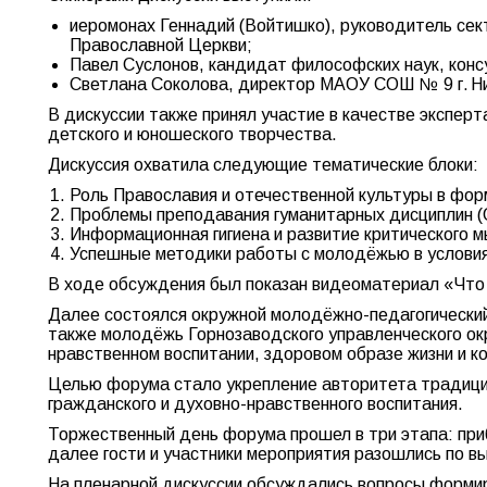
иеромонах Геннадий (Войтишко), руководитель сек
Православной Церкви;
Павел Суслонов, кандидат философских наук, кон
Светлана Соколова, директор МАОУ СОШ № 9 г. Ни
В дискуссии также принял участие в качестве экспер
детского и юношеского творчества.
Дискуссия охватила следующие тематические блоки:
Роль Православия и отечественной культуры в фо
Проблемы преподавания гуманитарных дисциплин 
Информационная гигиена и развитие критического 
Успешные методики работы с молодёжью в условия
В ходе обсуждения был показан видеоматериал «Что 
Далее состоялся окружной молодёжно-педагогический
также молодёжь Горнозаводского управленческого ок
нравственном воспитании, здоровом образе жизни и к
Целью форума стало укрепление авторитета традици
гражданского и духовно-нравственного воспитания.
Торжественный день форума прошел в три этапа: при
далее гости и участники мероприятия разошлись по в
На пленарной дискуссии обсуждались вопросы формир