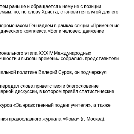
утем раньше и обращается к нему не с позиции
ым, но, по слову Христа, становится слугой для его
иеромонахом Геннадием в рамках секции «Применение
дического комплекса «Бог и человек: движение
егионального этапа XXXIV Международных
ичности и вызовы времени» собрались представители
иальной политике Валерий Суров, он подчеркнул
 передал слова приветствия и благословение
арной дискуссии, в котором привёл статистические
курса «За нравственный подвиг учителя», а также
ия православного журнала «Фома» (г. Москва).