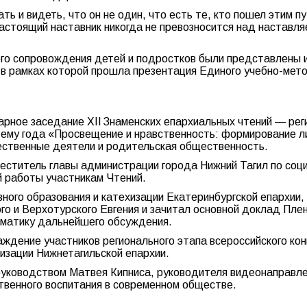
ть и видеть, что он не один, что есть те, кто пошел этим п
стоящий наставник никогда не превозносится над наставляем
го сопровождения детей и подростков были представлены 
в рамках которой прошла презентация Единого учебно-мето
енарное заседание XII Знаменских епархиальных чтений — р
ему года «Просвещение и нравственность: формирование л
ественные деятели и родительская общественность.
еститель главы администрации города Нижний Тагил по соц
 работы участникам Чтений.
ного образования и катехизации Екатеринбургской епархии,
 и Верхотурского Евгения и зачитал основной доклад Плен
матику дальнейшего обсуждения.
дение участников регионального этапа всероссийского кон
хизации Нижнетагильской епархии.
руководством Матвея Кипниса, руководителя видеонаправлен
венного воспитания в современном обществе.