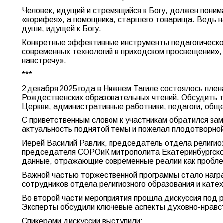
Человек, идущий и стремящийся к Богу, должен понима
«корифея», а помощника, старшего товарища. Ведь на
души, идущей к Богу.
Конкретные эффективные инструменты педагогическо
современных технологий в приходском просвещении», 
навстречу».
***
2 декабря 2025 года в Нижнем Тагиле состоялось пл
Рождественских образовательных чтений. Обсудить т
Церкви, административные работники, педагоги, общ
С приветственным словом к участникам обратился зам
актуальность поднятой темы и пожелал плодотворной
Иерей Василий Равлик, председатель отдела религиоз
председателя СОРОиК митрополита Екатеринбургского
данные, отражающие современные реалии как пробле
Важной частью торжественной программы стало награж
сотрудников отдела религиозного образования и кате
Во второй части мероприятия прошла дискуссия под 
Эксперты обсудили ключевые аспекты духовно-нравст
Спикерами дискуссии выступили: