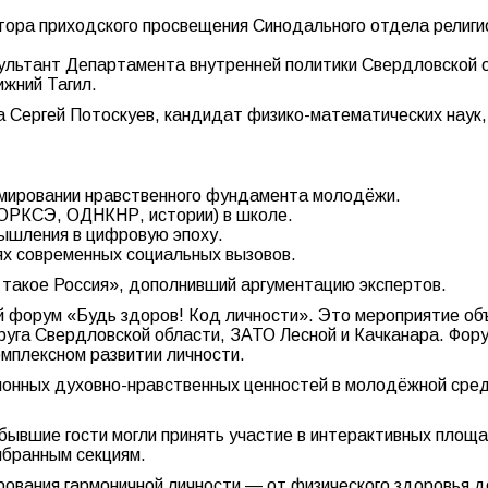
тора приходского просвещения Синодального отдела религио
сультант Департамента внутренней политики Свердловской 
жний Тагил.
та Сергей Потоскуев, кандидат физико-математических наук
рмировании нравственного фундамента молодёжи.
(ОРКСЭ, ОДНКНР, истории) в школе.
мышления в цифровую эпоху.
х современных социальных вызовов.
такое Россия», дополнивший аргументацию экспертов.
 форум «Будь здоров! Код личности». Это мероприятие объе
руга Свердловской области, ЗАТО Лесной и Качканара. Фор
омплексном развитии личности.
онных духовно-нравственных ценностей в молодёжной среде
бывшие гости могли принять участие в интерактивных площ
ыбранным секциям.
ования гармоничной личности — от физического здоровья д