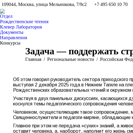
109044, Москва, улица Мельникова, 7/9с2
+7 495 650 10 70
Отдел
Рождественские чтения
Клевер Лаборатория
Документы
Направления
Конкурсы
Задача — поддержать ст
Вы здесь:
Главная
Pегиональные новости
Российская Фед
Об этом говорил руководитель сектора приходского п
выступая 2 декабря 2025 года в Нижнем Тагиле на п
Рождественских образовательных чтений и окружном
Участвуя в двух панельных дискуссиях, касающихся д
коснулся темы педагогического сопровождения челове
Человеком, осуществляющим такое сопровождение, мо
Священнослужители и педагоги-миряне, обладающие 
Главное при этом не передача «сухих» знаний, а живое
оставит человека, а, наоборот, наполнит его жизнь с