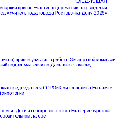
СЛЕДУЮЩАЯ
епархии принял участие в церемонии награждения
рса «Учитель года города Ростова-на-Дону-2026»
атов) принял участие в работе Экспертной комиссии
ный подвиг учителя» по Дальневосточному
авил председателя СОРОиК митрополита Евгения с
й хиротонии
семья. Дети из воскресных школ Екатеринбургской
доровительном лагере