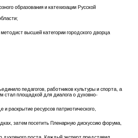
зного образования и катехизации Русской
области;
, методист высшей категории городского дворца
динило педагогов, работников культуры и спорта, а
ум стал площадкой для диалога о духовно-
 и раскрытие ресурсов патриотического,
адках, затем посетить Пленарную дискуссию форума,
о духовного роста. Каждый эксперт представил