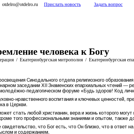
otdelro@otdelro.ru
Прислать новость
Задать вопрос
ремление человека к Богу
ерация
Екатеринбургская митрополия
Екатеринбургская еп
росвещения Синодального отдела религиозного образования
ленарном заседании XII Знаменских епархиальных чтений —
 молодёжно-педагогическом форуме «Будь здоров! Код личн
уховно-нравственного воспитания и ключевых ценностей, пр
ка в Церкви.
жет стать любой христианин, вера и жизнь которого могут
кроме того профессиональными знаниями и опытом, также д
 свидетельство, что Бог есть, что Он близко, что в ответ н
мыслом и содержанием.