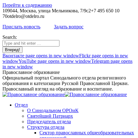
Перейти к содержанию
109044, Москва, улица Мельникова, 7/9с2
+7 495 650 10
70
otdelro@otdelro.ru
Прислать новость
Задать вопрос
Search:
Вконтакте page opens in new window
Flickr page opens in new
window
YouTube page opens in new window
Telegram page opens
in new window
Православное образование
Официальный портал Синодального отдела религиозного
образования и катехизации Русской Православной Церкви.
Православный взгляд на образование и воспитание.
Отдел
О Синодальном ОРОиК
Святейший Патриарх
Председатель отдела
Структура отдела
Сектор православных общеобразовательных