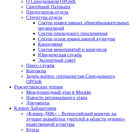
О Синодальном ОРОиК
Святейший Патриарх
Председатель отдела
Структура отдела
Сектор православных общеобразовательных
организаций
Сектор приходского просвещения
Сектор основ православной культуры
Канцелярия
Сектор мероприятий и конкурсов
Юридическая служба
Экспертный совет
Пресс-служба
Контакты
Задать вопрос специалистам Синодального
ОРОиК
Рождественские чтения
Международный этап в Москве
Новости регионального этапа
Документы
Клевер Лаборатория
«Клевер ДНК» – Всероссийский конкурс на
лучшие разработки учителей в области духовно-
нравственной культуры
Курсы