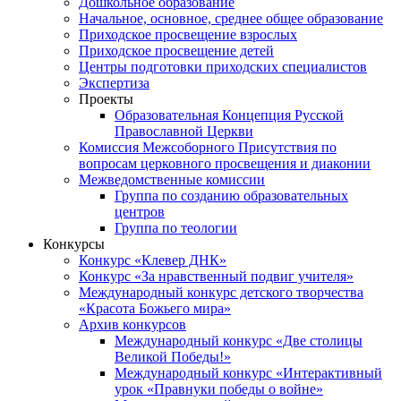
Дошкольное образование
Начальное, основное, среднее общее образование
Приходское просвещение взрослых
Приходское просвещение детей
Центры подготовки приходских специалистов
Экспертиза
Проекты
Образовательная Концепция Русской
Православной Церкви
Комиссия Межсоборного Присутствия по
вопросам церковного просвещения и диаконии
Межведомственные комиссии
Группа по созданию образовательных
центров
Группа по теологии
Конкурсы
Конкурс «Клевер ДНК»
Конкурс «За нравственный подвиг учителя»
Международный конкурс детского творчества
«Красота Божьего мира»
Архив конкурсов
Международный конкурс «Две столицы
Великой Победы!»
Международный конкурс «Интерактивный
урок «Правнуки победы о войне»