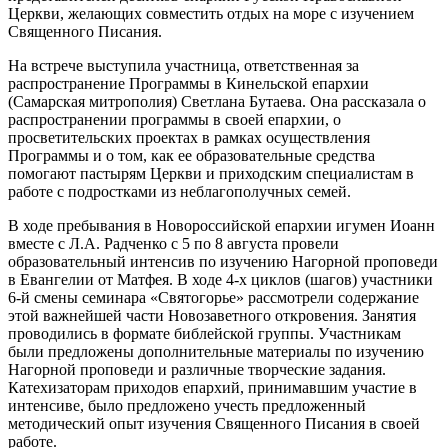
Церкви, желающих совместить отдых на море с изучением
Священного Писания.
На встрече выступила участница, ответственная за
распространение Программы в Кинельской епархии
(Самарская митрополия) Светлана Бутаева. Она рассказала о
распространении программы в своей епархии, о
просветительских проектах в рамках осуществления
Программы и о том, как ее образовательные средства
помогают пастырям Церкви и приходским специалистам в
работе с подростками из неблагополучных семей.
В ходе пребывания в Новороссийской епархии игумен Иоанн
вместе с Л.А. Радченко с 5 по 8 августа провели
образовательный интенсив по изучению Нагорной проповеди
в Евангелии от Матфея. В ходе 4-х циклов (шагов) участники
6-й смены семинара «Святогорье» рассмотрели содержание
этой важнейшей части Новозаветного откровения. Занятия
проводились в формате библейской группы. Участникам
были предложены дополнительные материалы по изучению
Нагорной проповеди и различные творческие задания.
Катехизаторам приходов епархий, принимавшим участие в
интенсиве, было предложено учесть предложенный
методический опыт изучения Священного Писания в своей
работе.