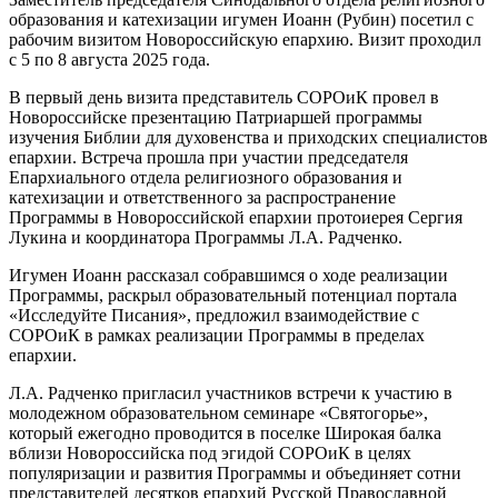
образования и катехизации игумен Иоанн (Рубин) посетил с
рабочим визитом Новороссийскую епархию. Визит проходил
с 5 по 8 августа 2025 года.
В первый день визита представитель СОРОиК провел в
Новороссийске презентацию Патриаршей программы
изучения Библии для духовенства и приходских специалистов
епархии. Встреча прошла при участии председателя
Епархиального отдела религиозного образования и
катехизации и ответственного за распространение
Программы в Новороссийской епархии протоиерея Сергия
Лукина и координатора Программы Л.А. Радченко.
Игумен Иоанн рассказал собравшимся о ходе реализации
Программы, раскрыл образовательный потенциал портала
«Исследуйте Писания», предложил взаимодействие с
СОРОиК в рамках реализации Программы в пределах
епархии.
Л.А. Радченко пригласил участников встречи к участию в
молодежном образовательном семинаре «Святогорье»,
который ежегодно проводится в поселке Широкая балка
вблизи Новороссийска под эгидой СОРОиК в целях
популяризации и развития Программы и объединяет сотни
представителей десятков епархий Русской Православной