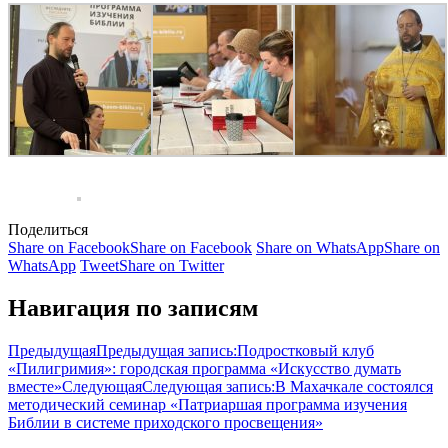
Поделиться
Share on Facebook
Share on Facebook
Share on WhatsApp
Share on
WhatsApp
Tweet
Share on Twitter
Навигация по записям
Предыдущая
Предыдущая запись:
Подростковый клуб
«Пилигримия»: городская программа «Искусство думать
вместе»
Следующая
Следующая запись:
В Махачкале состоялся
методический семинар «Патриаршая программа изучения
Библии в системе приходского просвещения»