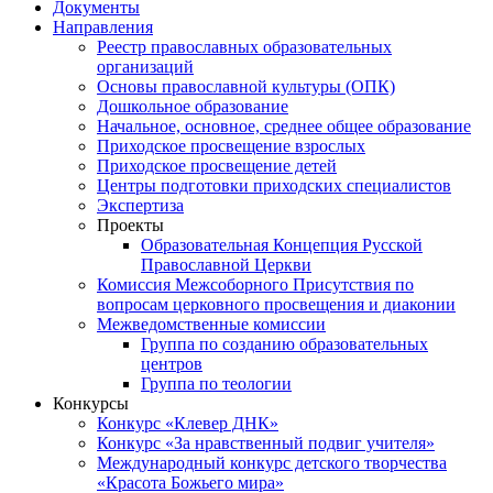
Документы
Направления
Реестр православных образовательных
организаций
Основы православной культуры (ОПК)
Дошкольное образование
Начальное, основное, среднее общее образование
Приходское просвещение взрослых
Приходское просвещение детей
Центры подготовки приходских специалистов
Экспертиза
Проекты
Образовательная Концепция Русской
Православной Церкви
Комиссия Межсоборного Присутствия по
вопросам церковного просвещения и диаконии
Межведомственные комиссии
Группа по созданию образовательных
центров
Группа по теологии
Конкурсы
Конкурс «Клевер ДНК»
Конкурс «За нравственный подвиг учителя»
Международный конкурс детского творчества
«Красота Божьего мира»