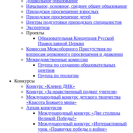
Дошкольное образование
Начальное, основное, среднее общее образование
Приходское просвещение взрослых
Приходское просвещение детей
Центры подготовки приходских специалистов
Экспертиза
Проекты
Образовательная Концепция Русской
Православной Церкви
Комиссия Межсоборного Присутствия по
вопросам церковного просвещения и диаконии
Межведомственные комиссии
Группа по созданию образовательных
центров
Группа по теологии
Конкурсы
Конкурс «Клевер ДНК»
Конкурс «За нравственный подвиг учителя»
Международный конкурс детского творчества
«Красота Божьего мира»
Архив конкурсов
Международный конкурс «Две столицы
Великой Победы!»
Международный конкурс «Интерактивный
урок «Правнуки победы о войне»