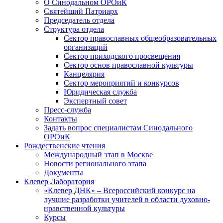
О Синодальном ОРОиК
Святейший Патриарх
Председатель отдела
Структура отдела
Сектор православных общеобразовательных
организаций
Сектор приходского просвещения
Сектор основ православной культуры
Канцелярия
Сектор мероприятий и конкурсов
Юридическая служба
Экспертный совет
Пресс-служба
Контакты
Задать вопрос специалистам Синодального
ОРОиК
Рождественские чтения
Международный этап в Москве
Новости регионального этапа
Документы
Клевер Лаборатория
«Клевер ДНК» – Всероссийский конкурс на
лучшие разработки учителей в области духовно-
нравственной культуры
Курсы