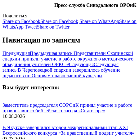
Пресс-служба Синодального ОРОиК
Поделиться
Share on Facebook
Share on Facebook
Share on WhatsApp
Share on
WhatsApp
Tweet
Share on Twitter
Навигация по записям
Предыдущая
Предыдущая запись:
Представители Скопинской
епархии приняли участие в работе окружного методического
объединения учителей ОРКСЭ
Следующая
Следующая
запись:
В Череповецкой епархии завершилось обучение
педагогов по Основам православной культуры
Вам будет интересно:
Заместитель председателя СОРОиК принял участие в работе
православного библейского лагеря «Святогоре»
10.08.2026
В Якутске завершился второй межрегиональный этап XXI
Всероссийского конкурса «За нравственный подвиг учителя»
03.08.2026