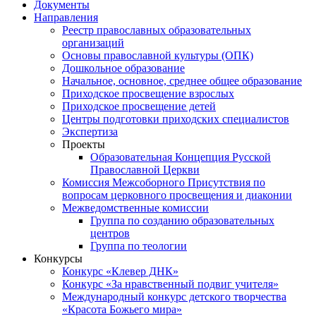
Документы
Направления
Реестр православных образовательных
организаций
Основы православной культуры (ОПК)
Дошкольное образование
Начальное, основное, среднее общее образование
Приходское просвещение взрослых
Приходское просвещение детей
Центры подготовки приходских специалистов
Экспертиза
Проекты
Образовательная Концепция Русской
Православной Церкви
Комиссия Межсоборного Присутствия по
вопросам церковного просвещения и диаконии
Межведомственные комиссии
Группа по созданию образовательных
центров
Группа по теологии
Конкурсы
Конкурс «Клевер ДНК»
Конкурс «За нравственный подвиг учителя»
Международный конкурс детского творчества
«Красота Божьего мира»