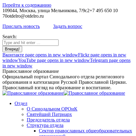
Перейти к содержанию
109044, Москва, улица Мельникова, 7/9с2
+7 495 650 10
70
otdelro@otdelro.ru
Прислать новость
Задать вопрос
Search:
Вконтакте page opens in new window
Flickr page opens in new
window
YouTube page opens in new window
Telegram page opens
in new window
Православное образование
Официальный портал Синодального отдела религиозного
образования и катехизации Русской Православной Церкви.
Православный взгляд на образование и воспитание.
Отдел
О Синодальном ОРОиК
Святейший Патриарх
Председатель отдела
Структура отдела
Сектор православных общеобразовательных