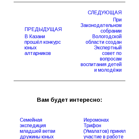
Навигация
СЛЕДУЮЩАЯ
по
При
записям
Законодательном
ПРЕДЫДУЩАЯ
собрании
В Казани
Вологодской
прошёл конкурс
области создан
Предыдущая
Следующая
юных
Экспертный
запись:
запись:
алтарников
совет по
вопросам
воспитания детей
и молодёжи
Вам будет интересно:
Семейная
Иеромонах
экспедиция
Трифон
младшей ветви
(Умалатов) принял
дружины юных
участие в работе