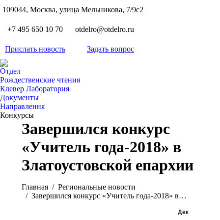
S
109044, Москва, улица Мельникова, 7/9с2
Вкон
page
Flickr
+7 495 650 10 70
otdelro@otdelro.ru
opens
page
YouT
in
opens
Прислать новость
Задать вопрос
page
new
Teleg
in
opens
wind
page
new
Отдел
in
opens
Рождественские чтения
wind
new
Клевер Лаборатория
in
wind
Документы
new
Направления
wind
Конкурсы
Завершился конкурс
«Учитель года-2018» в
Златоустовской епархии
Вы здесь:
Главная
Pегиональные новости
Завершился конкурс «Учитель года-2018» в…
Дек