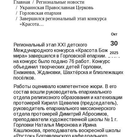
Главная
Pегиональные новости
Украинская Православная Церковь
Горловская епархия
Завершился региональный этап конкурса
«Красота…
Окт
30
Региональный этап XXI детского
Международного конкурса «Красота Божьего
2025
мира» завершился в Горловской епархии. Всего
на конкурс было подано 76 работ. Конкурс
объединил творческих детей Горловки,
Енакиева, Ждановки, Шахтёрска и близлежащих
посёлков.
Работы оценивало компетентное жюри. В его
состав вошли руководитель епархиального
отдела религиозного образования и катехизации
протоиерей Кирилл Щевелев (председатель),
руководитель епархиального миссионерского
отдела протоиерей Димитрий Абросимов,
преподаватели художественной школы № 1 г.
Горловки Наталья Миронова и Ирина
Кашлюнова, преподаватель воскресной школы
«Росток» Богоявленского кафедрального