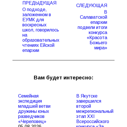
ПРЕДЫДУЩАЯ
по
СЛЕДУЮЩАЯ
О подходе,
записям
В
заложенном в
Салаватской
ЕУМК для
епархии
воскресных
подвели итоги
Предыдущая
Следующая
школ, говорилось
конкурса
запись:
запись:
на
«Красота
образовательных
Божьего
чтениях Ейской
мира»
епархии
Вам будет интересно:
Семейная
В Якутске
экспедиция
завершился
младшей ветви
второй
дружины юных
межрегиональный
разведчиков
этап XXI
«Череповец»
Всероссийского
05.08.2026
конкурса «За