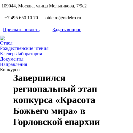
S
109044, Москва, улица Мельникова, 7/9с2
Вкон
page
Flickr
+7 495 650 10 70
otdelro@otdelro.ru
opens
page
YouT
in
opens
Прислать новость
Задать вопрос
page
new
Teleg
in
opens
wind
page
new
Отдел
in
opens
Рождественские чтения
wind
new
Клевер Лаборатория
in
wind
Документы
new
Направления
wind
Конкурсы
Завершился
региональный этап
конкурса «Красота
Божьего мира» в
Горловской епархии
Вы здесь: