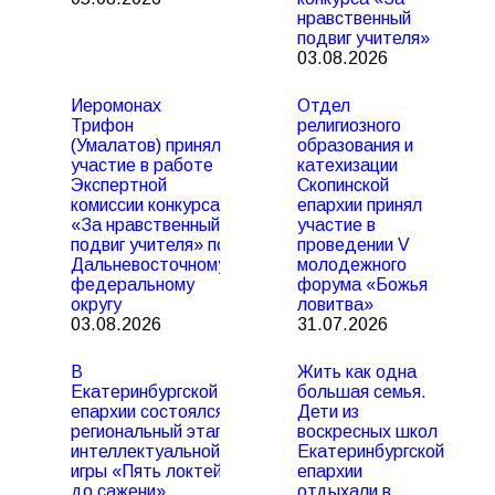
нравственный
подвиг учителя»
03.08.2026
Иеромонах
Отдел
Трифон
религиозного
(Умалатов) принял
образования и
участие в работе
катехизации
Экспертной
Скопинской
комиссии конкурса
епархии принял
«За нравственный
участие в
подвиг учителя» по
проведении V
Дальневосточному
молодежного
федеральному
форума «Божья
округу
ловитва»
03.08.2026
31.07.2026
В
Жить как одна
Екатеринбургской
большая семья.
епархии состоялся
Дети из
региональный этап
воскресных школ
интеллектуальной
Екатеринбургской
игры «Пять локтей
епархии
до сажени»
отдыхали в