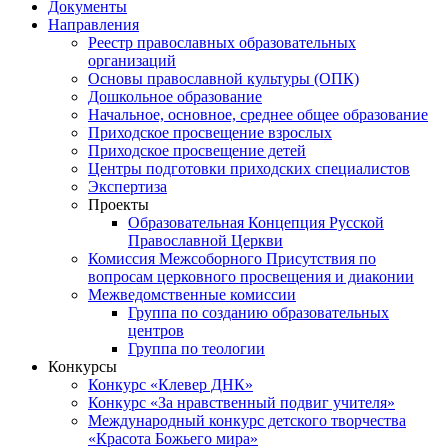
Документы
Направления
Реестр православных образовательных
организаций
Основы православной культуры (ОПК)
Дошкольное образование
Начальное, основное, среднее общее образование
Приходское просвещение взрослых
Приходское просвещение детей
Центры подготовки приходских специалистов
Экспертиза
Проекты
Образовательная Концепция Русской
Православной Церкви
Комиссия Межсоборного Присутствия по
вопросам церковного просвещения и диаконии
Межведомственные комиссии
Группа по созданию образовательных
центров
Группа по теологии
Конкурсы
Конкурс «Клевер ДНК»
Конкурс «За нравственный подвиг учителя»
Международный конкурс детского творчества
«Красота Божьего мира»