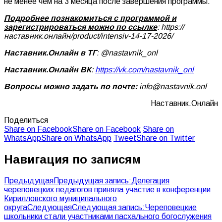
не менее чем на 3 месяца после завершения программы.
Подробнее познакомиться с программой и
зарегистрироваться можно по ссылке
: https://
наставник.онлайн/product/intensiv-14-17-2026/
Наставник.Онлайн в ТГ
: @nastavnik_onl
Наставник.Онлайн ВК
:
https://vk.com/nastavnik_onl
Вопросы можно задать по почте:
info@nastavnik.onl
Наставник.Онлайн
Поделиться
Share on Facebook
Share on Facebook
Share on
WhatsApp
Share on WhatsApp
Tweet
Share on Twitter
Навигация по записям
Предыдущая
Предыдущая запись:
Делегация
череповецких педагогов приняла участие в конференции
Кирилловского муниципального
округа
Следующая
Следующая запись:
Череповецкие
школьники стали участниками пасхального богослужения