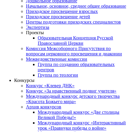
Дошкольное образование
Начальное, основное, среднее общее образование
Приходское просвещение взрослых
Приходское просвещение детей
Центры подготовки приходских специалистов
Экспертиза
Проекты
Образовательная Концепция Русской
Православной Церкви
Комиссия Межсоборного Присутствия по
вопросам церковного просвещения и диаконии
Межведомственные комиссии
Группа по созданию образовательных
центров
Группа по теологии
Конкурсы
Конкурс «Клевер ДНК»
Конкурс «За нравственный подвиг учителя»
Международный конкурс детского творчества
«Красота Божьего мира»
Архив конкурсов
Международный конкурс «Две столицы
Великой Победы!»
Международный конкурс «Интерактивный
урок «Правнуки победы о войне»