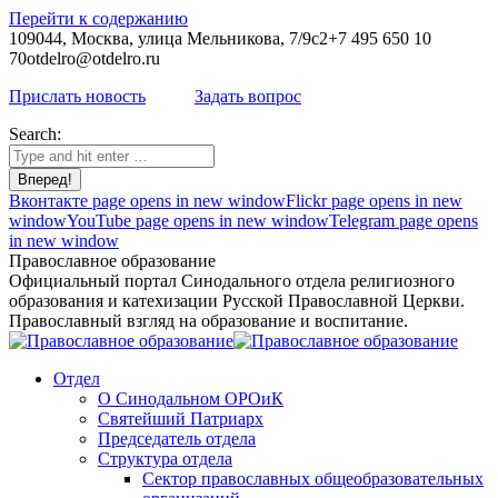
Перейти к содержанию
109044, Москва, улица Мельникова, 7/9с2
+7 495 650 10
70
otdelro@otdelro.ru
Прислать новость
Задать вопрос
Search:
Вконтакте page opens in new window
Flickr page opens in new
window
YouTube page opens in new window
Telegram page opens
in new window
Православное образование
Официальный портал Синодального отдела религиозного
образования и катехизации Русской Православной Церкви.
Православный взгляд на образование и воспитание.
Отдел
О Синодальном ОРОиК
Святейший Патриарх
Председатель отдела
Структура отдела
Сектор православных общеобразовательных