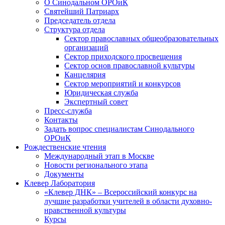
О Синодальном ОРОиК
Святейший Патриарх
Председатель отдела
Структура отдела
Сектор православных общеобразовательных
организаций
Сектор приходского просвещения
Сектор основ православной культуры
Канцелярия
Сектор мероприятий и конкурсов
Юридическая служба
Экспертный совет
Пресс-служба
Контакты
Задать вопрос специалистам Синодального
ОРОиК
Рождественские чтения
Международный этап в Москве
Новости регионального этапа
Документы
Клевер Лаборатория
«Клевер ДНК» – Всероссийский конкурс на
лучшие разработки учителей в области духовно-
нравственной культуры
Курсы