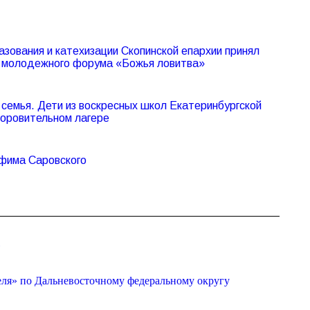
азования и катехизации Скопинской епархии принял
V молодежного форума «Божья ловитва»
семья. Дети из воскресных школ Екатеринбургской
доровительном лагере
афима Саровского
»
еля» по Дальневосточному федеральному округу