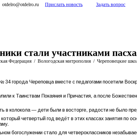
otdelro@otdelro.ru
Прислать новость
Задать вопрос
ники стали участниками пасха
ская Федерация
Вологодская митрополия
Череповецкие шко
№ 34 города Череповца вместе с педагогами посетили Воскр
упили к Таинствам Покаяния и Причастия, а после Божестве
ть в колокола — дети были в восторге, радости не было пр
который четвертый год ведёт в этих классах занятия по ос
аму.
ьном богослужении стало для четвероклассников незабывае