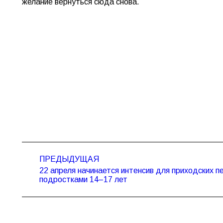
желание вернуться сюда снова.
Навигация
ПРЕДЫДУЩАЯ
по
22 апреля начинается интенсив для приходских пе
Предыдущая
записям
подростками 14–17 лет
запись: