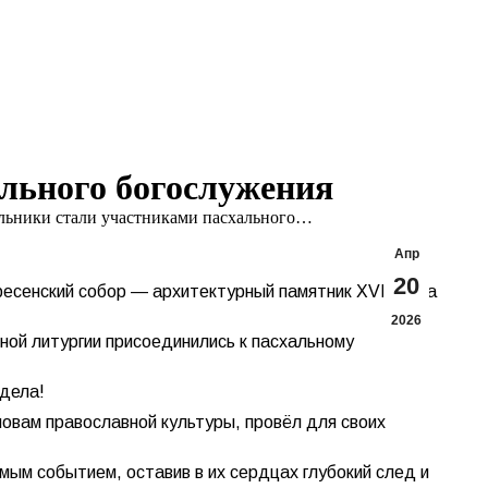
Search:
Вконтакте
Flickr
YouTu
Te
page
page
page
pa
opens
opens
opens
op
in
in
in
in
new
new
new
n
window
window
windo
w
льного богослужения
льники стали участниками пасхального…
Апр
20
есенский собор — архитектурный памятник XVIII века
2026
нной литургии присоединились к пасхальному
едела!
новам православной культуры, провёл для своих
мым событием, оставив в их сердцах глубокий след и