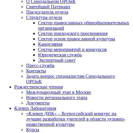
О Синодальном ОРОиК
Святейший Патриарх
Председатель отдела
Структура отдела
Сектор православных общеобразовательных
организаций
Сектор приходского просвещения
Сектор основ православной культуры
Канцелярия
Сектор мероприятий и конкурсов
Юридическая служба
Экспертный совет
Пресс-служба
Контакты
Задать вопрос специалистам Синодального
ОРОиК
Рождественские чтения
Международный этап в Москве
Новости регионального этапа
Документы
Клевер Лаборатория
«Клевер ДНК» – Всероссийский конкурс на
лучшие разработки учителей в области духовно-
нравственной культуры
Курсы