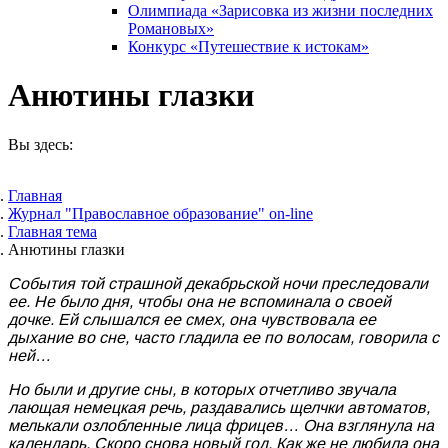
Олимпиада «Зарисовка из жизни последних
Романовых»
Конкурс «Путешествие к истокам»
Анютины глазки
Вы здесь:
Главная
Журнал "Православное образование" on-line
Главная тема
Анютины глазки
События той страшной декабрьской ночи преследовали
ее. Не было дня, чтобы она не вспоминала о своей
дочке. Ей слышался ее смех, она чувствовала ее
дыхание во сне, часто гладила ее по волосам, говорила с
ней…
Но были и другие сны, в которых отчетливо звучала
лающая немецкая речь, раздавались щелчки автоматов,
мелькали озлобленные лица фрицев… Она взглянула на
календарь. Скоро снова новый год. Как же не любила она