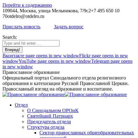
Перейти к содержанию
109044, Москва, улица Мельникова, 7/9с2
+7 495 650 10
70
otdelro@otdelro.ru
Прислать новость
Задать вопрос
Search:
Вконтакте page opens in new window
Flickr page opens in new
window
YouTube page opens in new window
Telegram page opens
in new window
Православное образование
Официальный портал Синодального отдела религиозного
образования и катехизации Русской Православной Церкви.
Православный взгляд на образование и воспитание.
Отдел
О Синодальном ОРОиК
Святейший Патриарх
Председатель отдела
Структура отдела
Сектор православных общеобразовательных