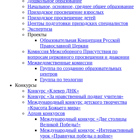
Дошкольное образование
Начальное, основное, среднее общее образование
Приходское просвещение взрослых
Приходское просвещение детей
Центры подготовки приходских специалистов
Экспертиза
Проекты
Образовательная Концепция Русской
Православной Церкви
Комиссия Межсоборного Присутствия по
вопросам церковного просвещения и диаконии
Межведомственные комиссии
Группа по созданию образовательных
центров
Группа по теологии
Конкурсы
Конкурс «Клевер ДНК»
Конкурс «За нравственный подвиг учителя»
Международный конкурс детского творчества
«Красота Божьего мира»
Архив конкурсов
Международный конкурс «Две столицы
Великой Победы!»
Международный конкурс «Интерактивный
урок «Правнуки победы о войне»