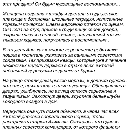
этот праздник! Он будил чудовищные воспоминания…
Женщина подошла к шкафу и достала оттуда детское
платьице и ботиночки, школьные тетрадки, исписанные
корявым почерком. Слезы медленно потекли по щекам.
Она села на стул, прижав к груди вещи своей дочери,
закрыла глаза и в полной тишине, нарушаемой только
тиканьем ходиков, погрузилась в воспоминания…
В тот день Аня, как и многие деревенские ребятишки,
пошла в госпиталь ухаживать за ранеными советскими
солдатами. Так приказали немцы, которые уже в течение
нескольких недель держали в страхе всех жителей
небольшой деревушки недалеко от Курска.
На улице стояли декабрьские морозы, и девочка оделась
потеплее, прихватила теплые рукавицы. Обернувшись в
дверях, улыбнулась, но взгляд остался серьезным и
задумчивым. Захлопнув дверь, впустила белые клубы
холодного воздуха в дом.
Вернулась она чуть позже обычного, а через час всех
жителей деревни собрали около церкви, чтобы
расстрелять старика Акимыча. Оказалось, что один из
пленных советских командиров, от которого фашисты