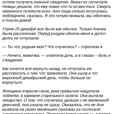
хотели получить важные сведения, бежал из госпиталя.
Немцы решили, что ему помог кто-то из местных. Смерть
невинного потрясла всех. Аня тогда сильно испугалась,
побледнела, сжалась. Я это почувствовала, мы обнялись
и пошли домой.
Утром 25 декабря все было как обычно. Только Анечка
была рассеянная. Перед уходом обняла меня и долго-
долго не отпускала.
— Ты что, родная моя? Что случилось? – спросила я.
— Ничего, мамочка, — ответила дочь, а в глазах – боль и
страдание.
Как хочется все вернуть назад, не отпускать ее,
расспросить о том, что тревожило. Она ушла в тот
морозный декабрьский день, чтобы больше не
вернуться.
Женщина открыла глаза, рука привычно нащупала
таблетки, в кармане старенького халата. Она выпила
лекарство. О том, что случилось дальше с ее маленькой
девочкой, она узнала не сразу. Оказалось, это ее Аня
вывезла на своих маленьких саночках из госпиталя
советского командира. Провезла мимо часовых, а потом