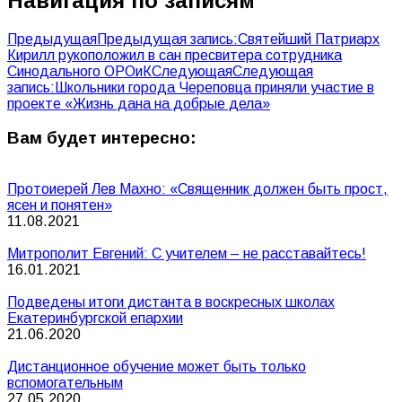
Навигация по записям
Предыдущая
Предыдущая запись:
Святейший Патриарх
Кирилл рукоположил в сан пресвитера сотрудника
Синодального ОРОиК
Следующая
Следующая
запись:
Школьники города Череповца приняли участие в
проекте «Жизнь дана на добрые дела»
Вам будет интересно:
Протоиерей Лев Махно: «Священник должен быть прост,
ясен и понятен»
11.08.2021
Митрополит Евгений: С учителем – не расставайтесь!
16.01.2021
Подведены итоги дистанта в воскресных школах
Екатеринбургской епархии
21.06.2020
Дистанционное обучение может быть только
вспомогательным
27.05.2020