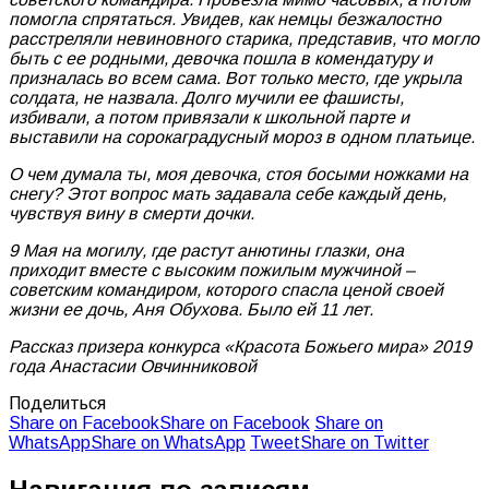
помогла спрятаться. Увидев, как немцы безжалостно
расстреляли невиновного старика, представив, что могло
быть с ее родными, девочка пошла в комендатуру и
призналась во всем сама. Вот только место, где укрыла
солдата, не назвала. Долго мучили ее фашисты,
избивали, а потом привязали к школьной парте и
выставили на сорокаградусный мороз в одном платьице.
О чем думала ты, моя девочка, стоя босыми ножками на
снегу? Этот вопрос мать задавала себе каждый день,
чувствуя вину в смерти дочки.
9 Мая на могилу, где растут анютины глазки, она
приходит вместе с высоким пожилым мужчиной –
советским командиром, которого спасла ценой своей
жизни ее дочь, Аня Обухова. Было ей 11 лет.
Рассказ призера конкурса «Красота Божьего мира» 2019
года Анастасии Овчинниковой
Поделиться
Share on Facebook
Share on Facebook
Share on
WhatsApp
Share on WhatsApp
Tweet
Share on Twitter