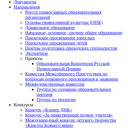
Документы
Направления
Реестр православных образовательных
организаций
Основы православной культуры (ОПК)
Дошкольное образование
Начальное, основное, среднее общее образование
Приходское просвещение взрослых
Приходское просвещение детей
Центры подготовки приходских специалистов
Экспертиза
Проекты
Образовательная Концепция Русской
Православной Церкви
Комиссия Межсоборного Присутствия по
вопросам церковного просвещения и диаконии
Межведомственные комиссии
Группа по созданию образовательных
центров
Группа по теологии
Конкурсы
Конкурс «Клевер ДНК»
Конкурс «За нравственный подвиг учителя»
Международный конкурс детского творчества
«Красота Божьего мира»