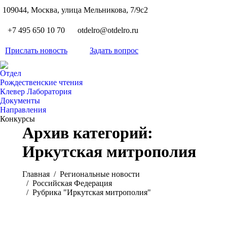
S
109044, Москва, улица Мельникова, 7/9с2
Вкон
page
Flickr
+7 495 650 10 70
otdelro@otdelro.ru
opens
page
YouT
in
opens
Прислать новость
Задать вопрос
page
new
Teleg
in
opens
wind
page
new
Отдел
in
opens
Рождественские чтения
wind
new
Клевер Лаборатория
in
wind
Документы
new
Направления
wind
Конкурсы
Архив категорий:
Иркутская митрополия
Вы здесь:
Главная
Pегиональные новости
Российская Федерация
Рубрика "Иркутская митрополия"