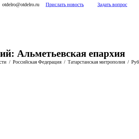
otdelro@otdelro.ru
Прислать новость
Задать вопрос
рий:
Альметьевская епархия
сти
Российская Федерация
Татарстанская митрополия
Руб