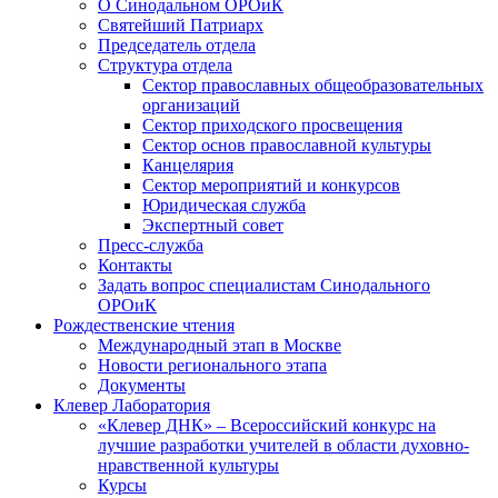
О Синодальном ОРОиК
Святейший Патриарх
Председатель отдела
Структура отдела
Сектор православных общеобразовательных
организаций
Сектор приходского просвещения
Сектор основ православной культуры
Канцелярия
Сектор мероприятий и конкурсов
Юридическая служба
Экспертный совет
Пресс-служба
Контакты
Задать вопрос специалистам Синодального
ОРОиК
Рождественские чтения
Международный этап в Москве
Новости регионального этапа
Документы
Клевер Лаборатория
«Клевер ДНК» – Всероссийский конкурс на
лучшие разработки учителей в области духовно-
нравственной культуры
Курсы