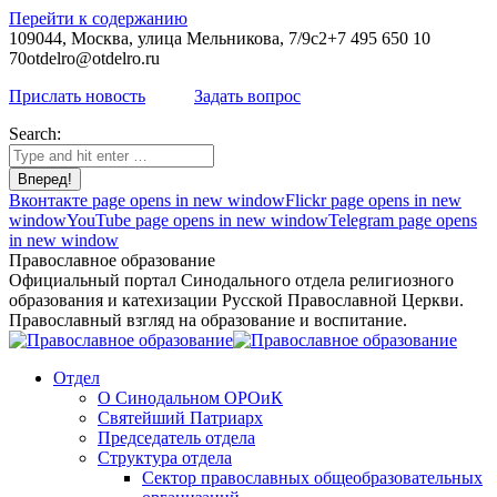
Перейти к содержанию
109044, Москва, улица Мельникова, 7/9с2
+7 495 650 10
70
otdelro@otdelro.ru
Прислать новость
Задать вопрос
Search:
Вконтакте page opens in new window
Flickr page opens in new
window
YouTube page opens in new window
Telegram page opens
in new window
Православное образование
Официальный портал Синодального отдела религиозного
образования и катехизации Русской Православной Церкви.
Православный взгляд на образование и воспитание.
Отдел
О Синодальном ОРОиК
Святейший Патриарх
Председатель отдела
Структура отдела
Сектор православных общеобразовательных