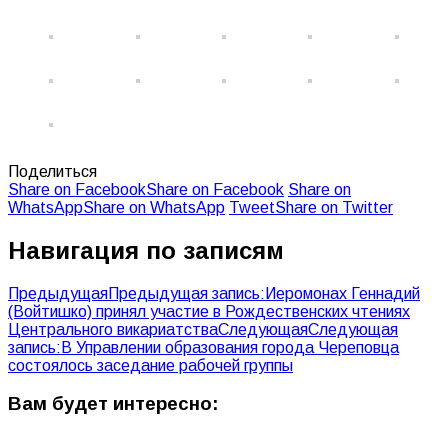
Поделиться
Share on Facebook
Share on Facebook
Share on
WhatsApp
Share on WhatsApp
Tweet
Share on Twitter
Навигация по записям
Предыдущая
Предыдущая запись:
Иеромонах Геннадий
(Войтишко) принял участие в Рождественских чтениях
Центрального викариатства
Следующая
Следующая
запись:
В Управлении образования города Череповца
состоялось заседание рабочей группы
Вам будет интересно: