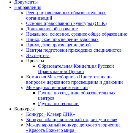
Документы
Направления
Реестр православных образовательных
организаций
Основы православной культуры (ОПК)
Дошкольное образование
Начальное, основное, среднее общее образование
Приходское просвещение взрослых
Приходское просвещение детей
Центры подготовки приходских специалистов
Экспертиза
Проекты
Образовательная Концепция Русской
Православной Церкви
Комиссия Межсоборного Присутствия по
вопросам церковного просвещения и диаконии
Межведомственные комиссии
Группа по созданию образовательных
центров
Группа по теологии
Конкурсы
Конкурс «Клевер ДНК»
Конкурс «За нравственный подвиг учителя»
Международный конкурс детского творчества
«Красота Божьего мира»