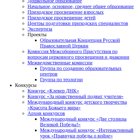
Дошкольное образование
Начальное, основное, среднее общее образование
Приходское просвещение взрослых
Приходское просвещение детей
Центры подготовки приходских специалистов
Экспертиза
Проекты
Образовательная Концепция Русской
Православной Церкви
Комиссия Межсоборного Присутствия по
вопросам церковного просвещения и диаконии
Межведомственные комиссии
Группа по созданию образовательных
центров
Группа по теологии
Конкурсы
Конкурс «Клевер ДНК»
Конкурс «За нравственный подвиг учителя»
Международный конкурс детского творчества
«Красота Божьего мира»
Архив конкурсов
Международный конкурс «Две столицы
Великой Победы!»
Международный конкурс «Интерактивный
урок «Правнуки победы о войне»