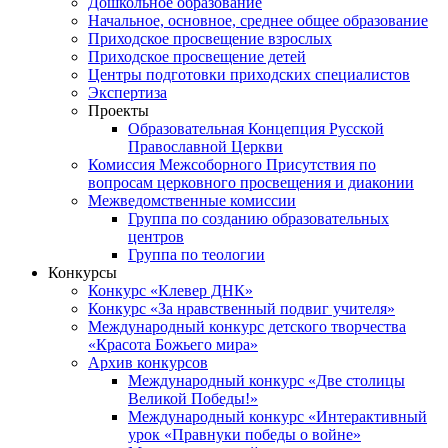
Дошкольное образование
Начальное, основное, среднее общее образование
Приходское просвещение взрослых
Приходское просвещение детей
Центры подготовки приходских специалистов
Экспертиза
Проекты
Образовательная Концепция Русской
Православной Церкви
Комиссия Межсоборного Присутствия по
вопросам церковного просвещения и диаконии
Межведомственные комиссии
Группа по созданию образовательных
центров
Группа по теологии
Конкурсы
Конкурс «Клевер ДНК»
Конкурс «За нравственный подвиг учителя»
Международный конкурс детского творчества
«Красота Божьего мира»
Архив конкурсов
Международный конкурс «Две столицы
Великой Победы!»
Международный конкурс «Интерактивный
урок «Правнуки победы о войне»