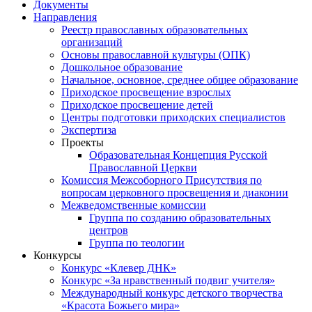
Документы
Направления
Реестр православных образовательных
организаций
Основы православной культуры (ОПК)
Дошкольное образование
Начальное, основное, среднее общее образование
Приходское просвещение взрослых
Приходское просвещение детей
Центры подготовки приходских специалистов
Экспертиза
Проекты
Образовательная Концепция Русской
Православной Церкви
Комиссия Межсоборного Присутствия по
вопросам церковного просвещения и диаконии
Межведомственные комиссии
Группа по созданию образовательных
центров
Группа по теологии
Конкурсы
Конкурс «Клевер ДНК»
Конкурс «За нравственный подвиг учителя»
Международный конкурс детского творчества
«Красота Божьего мира»