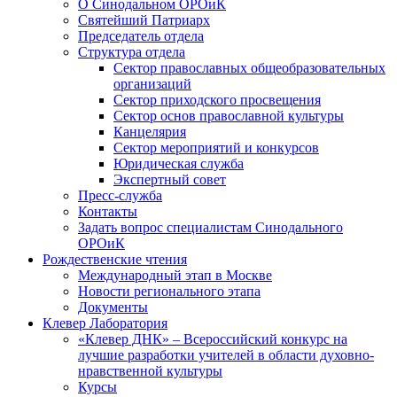
О Синодальном ОРОиК
Святейший Патриарх
Председатель отдела
Структура отдела
Сектор православных общеобразовательных
организаций
Сектор приходского просвещения
Сектор основ православной культуры
Канцелярия
Сектор мероприятий и конкурсов
Юридическая служба
Экспертный совет
Пресс-служба
Контакты
Задать вопрос специалистам Синодального
ОРОиК
Рождественские чтения
Международный этап в Москве
Новости регионального этапа
Документы
Клевер Лаборатория
«Клевер ДНК» – Всероссийский конкурс на
лучшие разработки учителей в области духовно-
нравственной культуры
Курсы