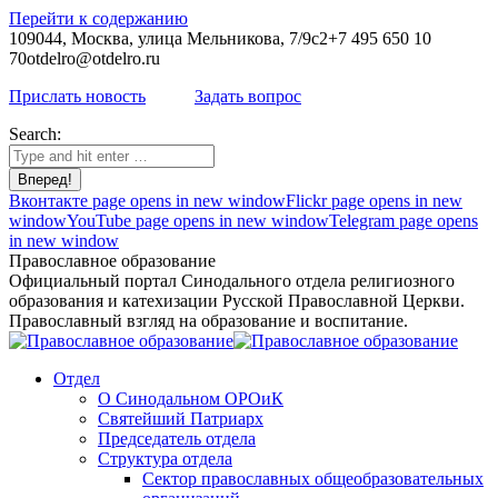
Перейти к содержанию
109044, Москва, улица Мельникова, 7/9с2
+7 495 650 10
70
otdelro@otdelro.ru
Прислать новость
Задать вопрос
Search:
Вконтакте page opens in new window
Flickr page opens in new
window
YouTube page opens in new window
Telegram page opens
in new window
Православное образование
Официальный портал Синодального отдела религиозного
образования и катехизации Русской Православной Церкви.
Православный взгляд на образование и воспитание.
Отдел
О Синодальном ОРОиК
Святейший Патриарх
Председатель отдела
Структура отдела
Сектор православных общеобразовательных