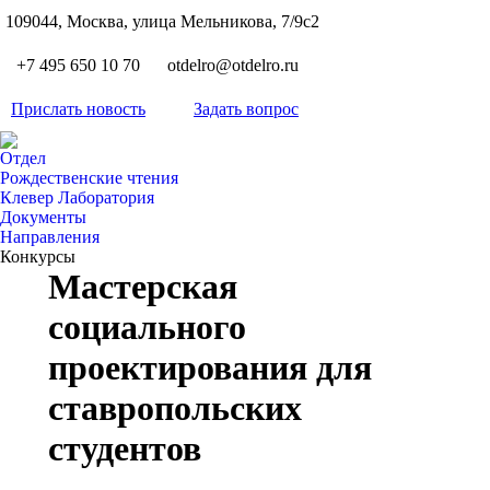
S
109044, Москва, улица Мельникова, 7/9с2
Вкон
page
Flickr
+7 495 650 10 70
otdelro@otdelro.ru
opens
page
YouT
in
opens
Прислать новость
Задать вопрос
page
new
Teleg
in
opens
wind
page
new
Отдел
in
opens
Рождественские чтения
wind
new
Клевер Лаборатория
in
wind
Документы
new
Направления
wind
Конкурсы
Мастерская
социального
проектирования для
ставропольских
студентов
Вы здесь: