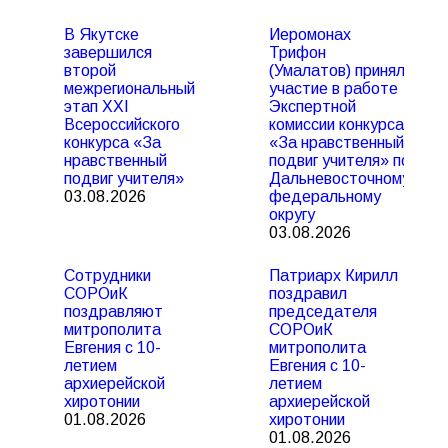
В Якутске
Иеромонах
завершился
Трифон
второй
(Умалатов) принял
межрегиональный
участие в работе
этап XXI
Экспертной
Всероссийского
комиссии конкурса
конкурса «За
«За нравственный
нравственный
подвиг учителя» по
подвиг учителя»
Дальневосточному
03.08.2026
федеральному
округу
03.08.2026
Сотрудники
Патриарх Кирилл
СОРОиК
поздравил
поздравляют
председателя
митрополита
СОРОиК
Евгения с 10-
митрополита
летием
Евгения с 10-
архиерейской
летием
хиротонии
архиерейской
01.08.2026
хиротонии
01.08.2026