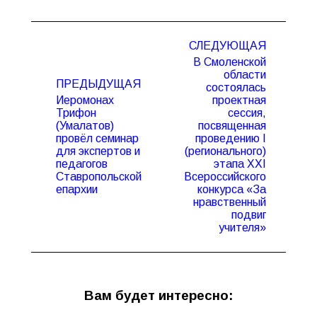
Навигация
СЛЕДУЮЩАЯ
по
В Смоленской
записям
области
ПРЕДЫДУЩАЯ
состоялась
Иеромонах
проектная
Трифон
сессия,
(Умалатов)
посвященная
провёл семинар
проведению I
Предыдущая
Следующая
для экспертов и
(регионального)
запись:
запись:
педагогов
этапа XXI
Ставропольской
Всероссийского
епархии
конкурса «За
нравственный
подвиг
учителя»
Вам будет интересно: